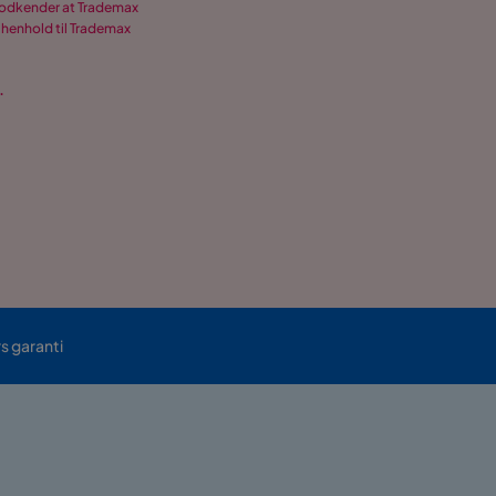
 godkender at Trademax
 henhold til Trademax
.
rs garanti