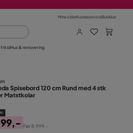
Mine sider
Kundeservice
Butikker
fritid
Hus & renovering
um
da Spisebord 120 cm Rund med 4 stk
er Matstkolar
N!
399,-
Før
8.999,-