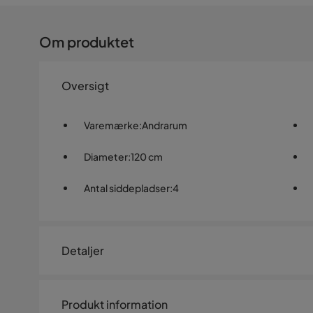
Om produktet
Oversigt
Varemærke
:
Andrarum
Diameter
:
120 cm
Antal siddepladser
:
4
Detaljer
Artikelnummer:
B000001708
Produkt information
Størrelse