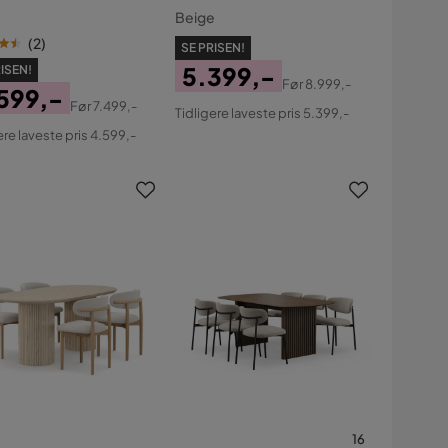
ko Stole
travertin-look med 4 stk.
Beige
Jaiveer Spisebordsstole
(
2
)
SE PRISEN!
5.399,-
ISEN!
Før
8.999,-
599,-
Pris
Original
Før
7.499,-
Tidligere laveste pris 5.399,-
s
ginal
Pris
ere laveste pris 4.599,-
s
16