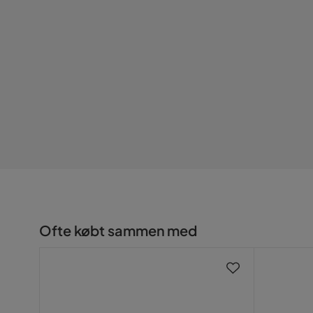
Form
Rund
Farvenavn
Brun,Hvid
Farve
Brun,Hvid
Medfølger i pakke
1x Matbord
Färg stol
Hvid/Sort
Färg bord
Brun
Uppveda Spisebord 120 cm
Ofte købt sammen med
Størrelse
Højde
76 cm