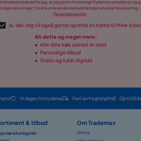
-mailadresse bekræfter jeg, at jeg gerne vil modtage Trademax nyhedsbrev og
nlige oplysninger, for at kunne sende markedsføringsmateriale tilpasset mig, i
ood
Persondatapolitik
.
Ja, tak! Jeg vil også gerne oprette en konto til Mine sider
Alt dette og meget mere:
•
Alle dine køb samlet ét sted
•
Personlige tilbud
•
Gratis og fuldt digitalt
match
14 dages fortrydelse
Fast lav fragtafgift
Op til 20 å
ortiment & tilbud
Om Trademax
Om os
opulære kategorier
ofaer