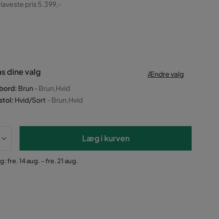
ginal
 laveste pris 5.399,-
as dine valg
Ændre valg
 bord
:
Brun
- Brun,Hvid
stol
:
Hvid/Sort
- Brun,Hvid
Læg i kurven
: fre. 14 aug. - fre. 21 aug.