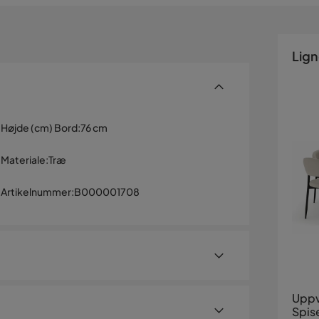
Lig
Højde (cm) Bord
:
76 cm
Materiale
:
Træ
Artikelnummer
:
B000001708
Uppv
Spis