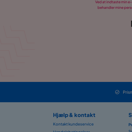
Ved at indtaste min e
behandler mine perso
Materiale ramme
Rubber w
Materiale
Træ
Polstringsudseende
Bouclé
Træsortsudseende
Malet træ
Andet
Farve
Hvid
Farvenavn
Hvid
Pris
Serie
Jaiveer
Hjælp & kontakt
S
Kontakt kundeservice
P
S