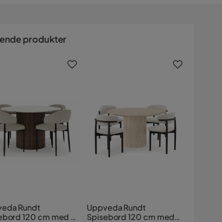
nende produkter
eda Rundt
Uppveda Rundt
ebord 120 cm med 4
Spisebord 120 cm med