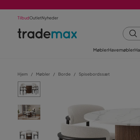
Tilbud
Outlet
Nyheder
Møbler
Havemøbler
Ha
Hjem
Møbler
Borde
Spisebordssæt