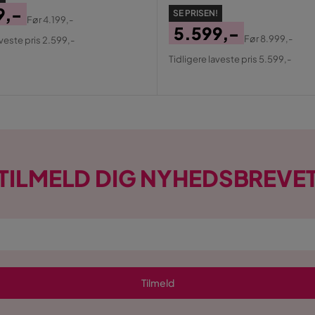
9,-
SE PRISEN!
Før
4.199,-
5.599,-
al
Før
8.999,-
aveste pris 2.599,-
Pris
Original
Tidligere laveste pris 5.599,-
Pris
TILMELD DIG NYHEDSBREVE
Tilmeld