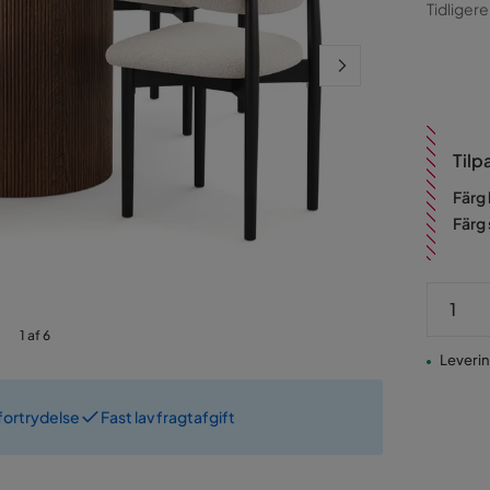
Pris
Ori
Tidligere
Pris
Tilp
Färg
Färg 
1 af 6
Levering
fortrydelse
Fast lav fragtafgift