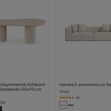
 Asymmetrisk Sofabord
Havana 3-personers Lav So
n Udseende 130x70 cm
Beige
(
1
)
(
21
)
!