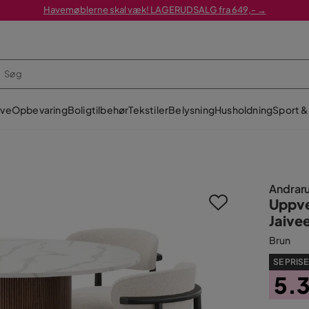
Havemøblerne skal væk! LAGERUDSALG fra 649,- →
ve
Opbevaring
Boligtilbehør
Tekstiler
Belysning
Husholdning
Sport & 
Andrar
Uppve
Jaive
Brun
SE PRISE
5.