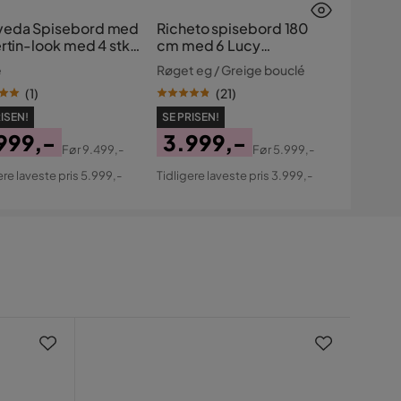
eda Spisebord med
Richeto spisebord 180
rtin-look med 4 stk.
cm med 6 Lucy
eer Spisebordsstole
spisestole
e
Røget eg / Greige bouclé
(
1
)
(
21
)
ISEN!
SE PRISEN!
999,-
3.999,-
Før
9.499,-
Før
5.999,-
s
ginal
Pris
Original
ere laveste pris 5.999,-
Tidligere laveste pris 3.999,-
s
Pris