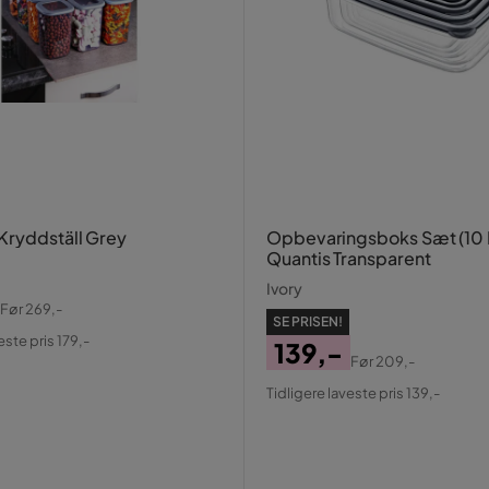
Kryddställ Grey
Opbevaringsboks Sæt (10 
Quantis Transparent
Ivory
Før
269,-
SE PRISEN!
al
este pris 179,-
139,-
Før
209,-
Pris
Original
Tidligere laveste pris 139,-
Pris