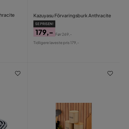
hracite
Kazuyasu Förvaringsburk Anthracite
SE PRISEN!
179,-
Før
269,-
Pris
Original
Tidligere laveste pris 179,-
Pris