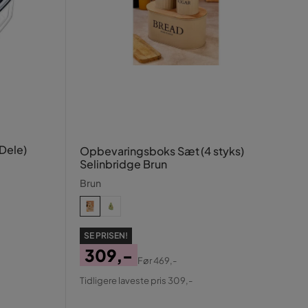
Dele)
Opbevaringsboks Sæt (4 styks)
Selinbridge Brun
Brun
SE PRISEN!
309,-
Før
469,-
Pris
Original
Tidligere laveste pris 309,-
Pris