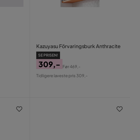
Kazuyasu Förvaringsburk Anthracite
SE PRISEN!
309,-
Før
469,-
Pris
Original
Tidligere laveste pris 309,-
Pris