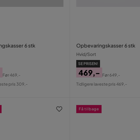
gskasser 6 stk
Opbevaringskasser 6 stk
Hvid/Sort
SE PRISEN!
-
469,-
Før
469,-
Før
649,-
al
Pris
Original
veste pris 309,-
Tidligere laveste pris 469,-
Pris
Få tilbage