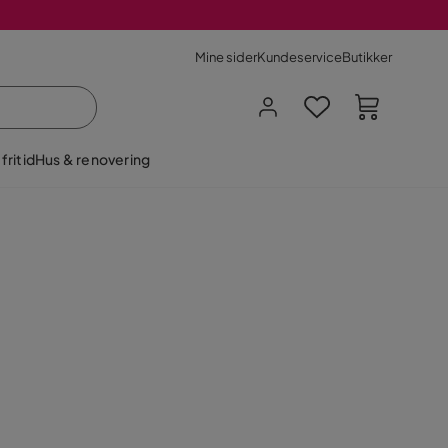
Mine sider
Kundeservice
Butikker
fritid
Hus & renovering