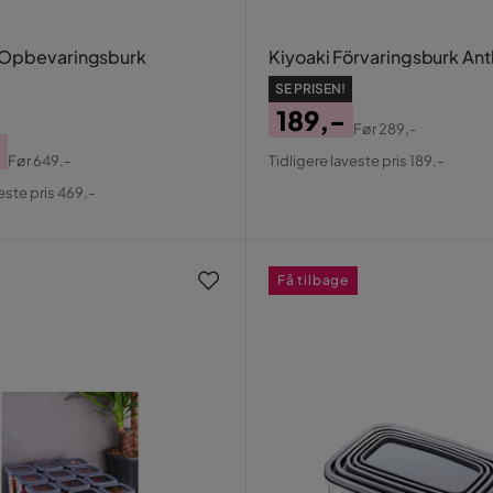
 Opbevaringsburk
Kiyoaki Förvaringsburk Ant
SE PRISEN!
189,-
Før
289,-
Pris
Original
Før
649,-
Tidligere laveste pris 189,-
Pris
al
este pris 469,-
Få tilbage