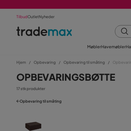
Tilbud
Outlet
Nyheder
Møbler
Havemøbler
Ha
Hjem
Opbevaring
Opbevaring til småting
Opbevari
OPBEVARINGSBØTTE
17 stk produkter
Opbevaring til småting