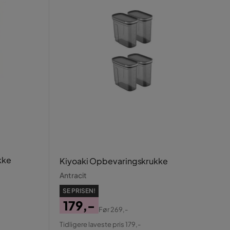
kke
Kiyoaki Opbevaringskrukke
Antracit
SE PRISEN!
179,-
Før
269,-
Pris
Original
Tidligere laveste pris 179,-