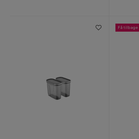
Pris
Få tilbage