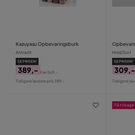
Kazuyasu Opbevaringsburk
Opbevarin
Antracit
Hvid/Sort
SE PRISEN!
SE PRISEN!
389,-
309,
Før
569,-
Pris
Original
Pris
Origin
Tidligere laveste pris 389,-
Tidligere la
Pris
Pris
Få tilbage