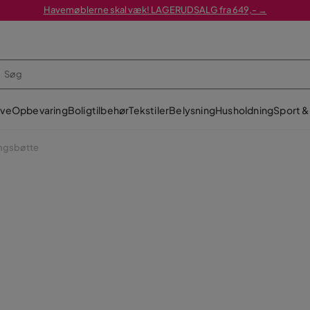
Havemøblerne skal væk! LAGERUDSALG fra 649,- →
ve
Opbevaring
Boligtilbehør
Tekstiler
Belysning
Husholdning
Sport & 
ngsbøtte