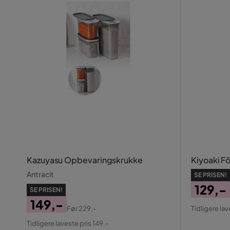
Kazuyasu Opbevaringskrukke
Kiyoaki F
Antracit
SE PRISEN!
129,-
SE PRISEN!
Pris
Origin
149,-
Før
229,-
Tidligere lav
Pris
Pris
Original
Tidligere laveste pris 149,-