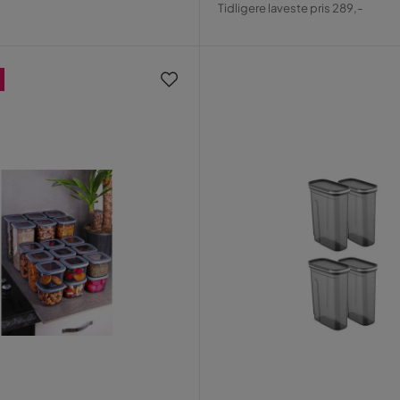
Pris
Original
Tidligere laveste pris 289,-
Pris