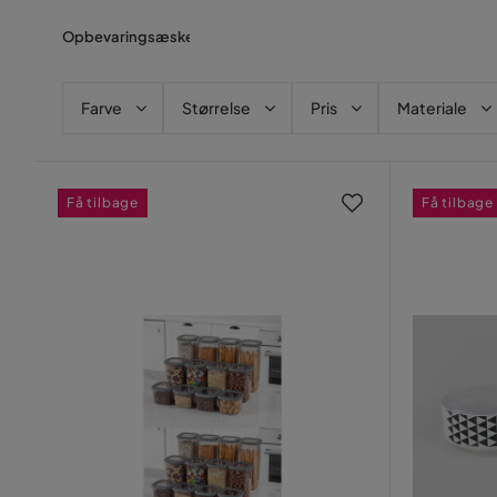
Opbevaringsæske
Farve
Størrelse
Pris
Materiale
Få tilbage
Få tilbage