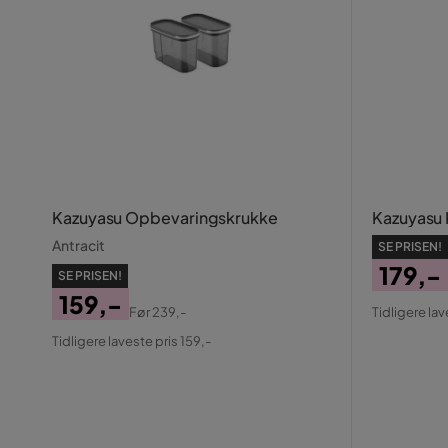
Kazuyasu Opbevaringskrukke
Kazuyasu 
Antracit
SE PRISEN!
179,-
SE PRISEN!
Pris
Origin
159,-
Før
239,-
Tidligere lav
Pris
Pris
Original
Tidligere laveste pris 159,-
Pris