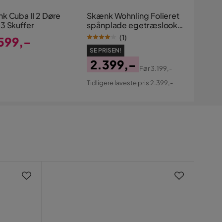
k Cuba II 2 Døre
Skænk Wohnling Folieret
3 Skuffer
spånplade egetræslook
150 cm 4 døre moderne
(
1
)
599,-
SE PRISEN!
s
2.399,-
Før
3.199,-
Pris
Original
Tidligere laveste pris 2.399,-
Pris