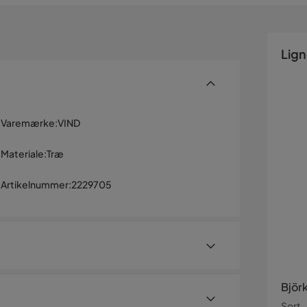
Lig
Varemærke
:
VIND
Materiale
:
Træ
Artikelnummer
:
2229705
Björ
Sort