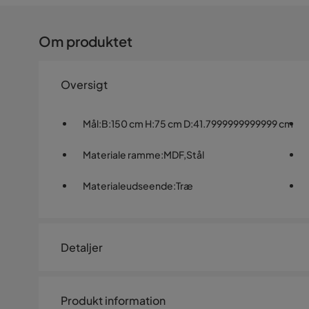
Om produktet
Oversigt
Mål
:
B:150 cm H:75 cm D:41.7999999999999 cm
Materiale ramme
:
MDF,Stål
Materialeudseende
:
Træ
Detaljer
Artikelnummer:
2229705
Produkt information
Størrelse