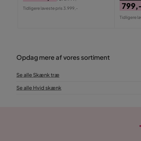
Pris
Original
799,
Tidligere laveste pris 3.999,-
Pris
Pris
Origin
Tidligere l
Pris
Opdag mere af vores sortiment
Se alle Skænk træ
Se alle Hvid skænk