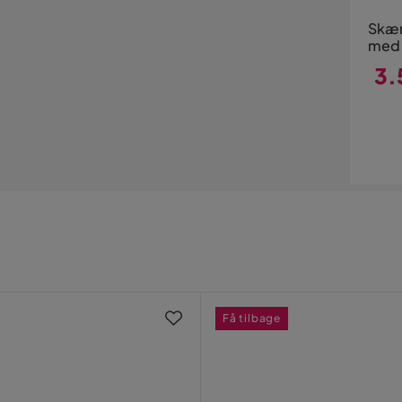
Skæn
med 
3.
Pri
Få tilbage