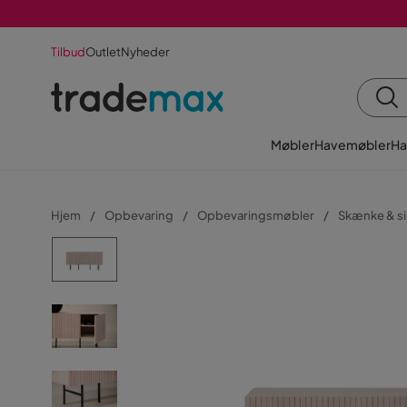
Tilbud
Outlet
Nyheder
Møbler
Havemøbler
Ha
Hjem
Opbevaring
Opbevaringsmøbler
Skænke & s