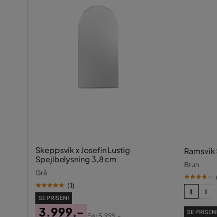
Skeppsvik x Josefin Lustig
Ramsvik
Spejlbelysning 3,8 cm
Brun
Grå
(
1
)
SE PRISEN!
3.999,-
SE PRISEN
Før
5.999,-