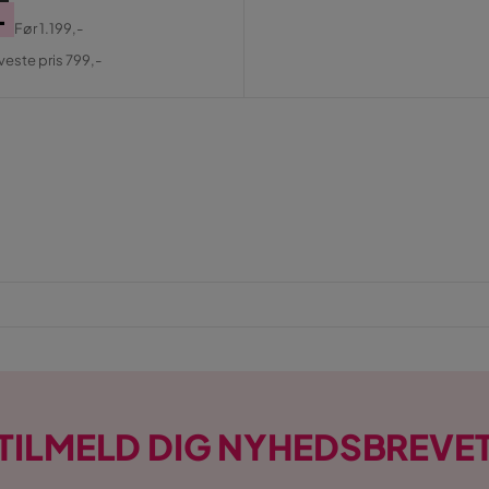
-
Før
1.199,-
al
aveste pris 799,-
TILMELD DIG NYHEDSBREVE