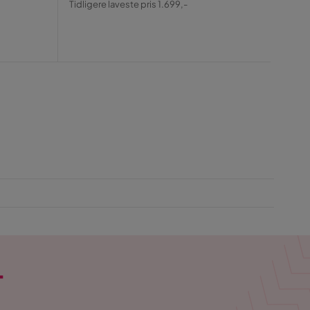
Tidligere laveste pris 1.699,-
Tidlig
Pris
Pris
T