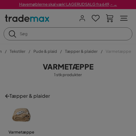
Havemøblerne skal væk! LAGERUDSALG fra 649,- →
m
Tekstiler
Pude & plaid
Tæpper & plaider
Varmetæppe
VARMETÆPPE
1 stk produkter
Tæpper & plaider
Varmetæppe