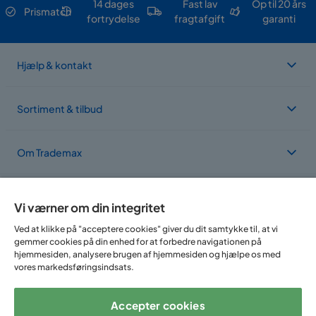
14 dages
Fast lav
Op til 20 års
Prismatch
fortrydelse
fragtafgift
garanti
Hjælp & kontakt
Sortiment & tilbud
Om Trademax
Vi findes i flere forskellige lande
Vi værner om din integritet
Ved at klikke på "acceptere cookies" giver du dit samtykke til, at vi
gemmer cookies på din enhed for at forbedre navigationen på
hjemmesiden, analysere brugen af hjemmesiden og hjælpe os med
vores markedsføringsindsats.
Accepter cookies