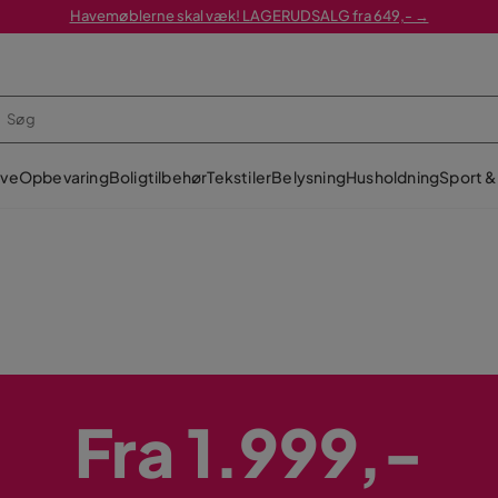
Havemøblerne skal væk! LAGERUDSALG fra 649,- →
ve
Opbevaring
Boligtilbehør
Tekstiler
Belysning
Husholdning
Sport & 
Fra 1.999,-