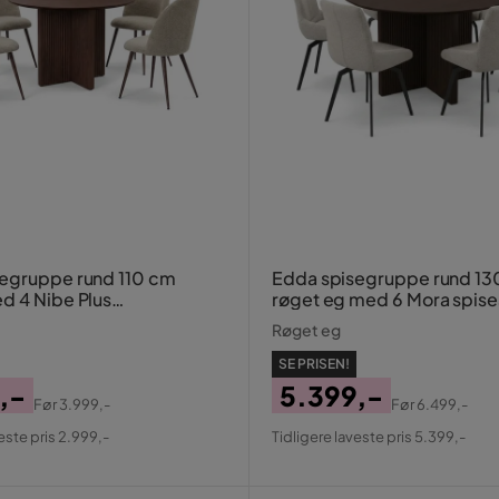
egruppe rund 110 cm
Edda spisegruppe rund 13
d 4 Nibe Plus
røget eg med 6 Mora spise
sstole
Røget eg
SE PRISEN!
,-
5.399,-
Før
3.999,-
Før
6.499,-
al
Pris
Original
este pris 2.999,-
Tidligere laveste pris 5.399,-
Pris