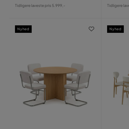
Pris
Original
Pris
Origin
Tidligere laveste pris 5.999,-
Tidligere lav
Pris
Pris
Nyhed
Nyhed