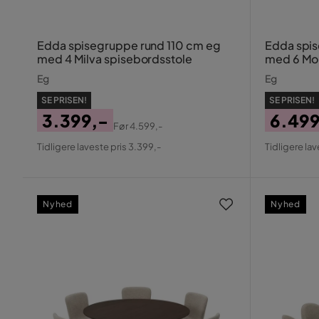
Edda spisegruppe rund 110 cm eg
Edda spis
med 4 Milva spisebordsstole
med 6 Mol
Eg
Eg
SE PRISEN!
SE PRISEN!
3.399,-
6.499
Før
4.599,-
Pris
Original
Pris
Origin
Tidligere laveste pris 3.399,-
Tidligere lav
Pris
Pris
Nyhed
Nyhed