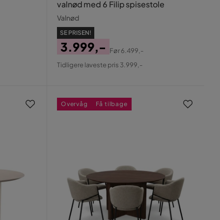
valnød med 6 Filip spisestole
Valnød
SE PRISEN!
3.999,-
Før
6.499,-
Pris
Original
Tidligere laveste pris 3.999,-
Pris
Overvåg
Få tilbage