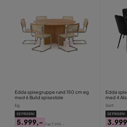
Edda spisegruppe rund 150 cm eg
Edda spis
med 6 Build spisestole
med 4 Als
Eg
Sort
SE PRISEN!
SE PRISEN!
5.999,-
3.999
Før
7.999,-