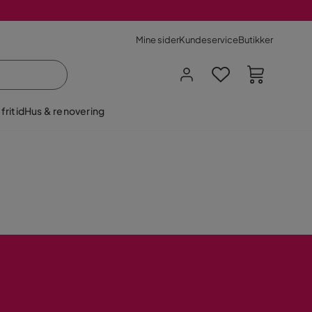
Mine sider
Kundeservice
Butikker
fritid
Hus & renovering