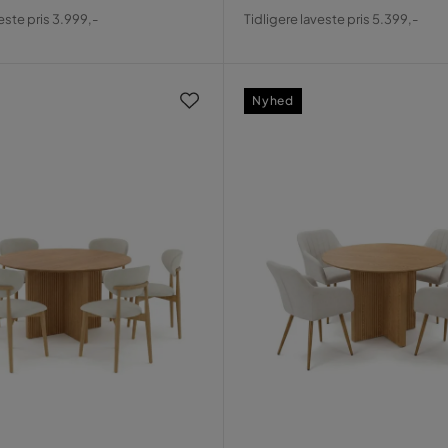
al
Pris
Original
este pris 3.999,-
Tidligere laveste pris 5.399,-
Pris
Nyhed