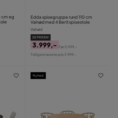
0 cm eg
Edda spisegruppe rund 110 cm
tole
Valnød med 4 Berit spisestole
Valnød
SE PRISEN!
3.999,-
Før
5.999,-
Pris
Original
Tidligere laveste pris 3.999,-
Pris
Nyhed