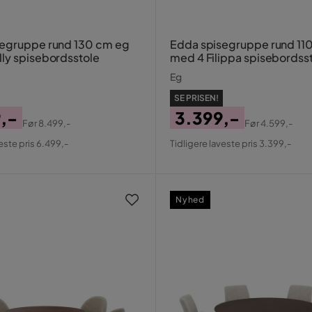
egruppe rund 130 cm eg
Edda spisegruppe rund 11
ly spisebordsstole
med 4 Filippa spisebordss
Eg
SE PRISEN!
,-
3.399,-
Før
8.499,-
Før
4.599,-
al
Pris
Original
este pris 6.499,-
Tidligere laveste pris 3.399,-
Pris
Nyhed