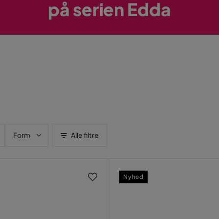
på serien Edda
Form
Alle filtre
Nyhed