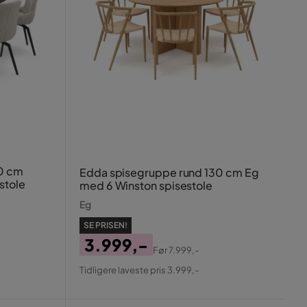
0 cm
Edda spisegruppe rund 130 cm Eg
stole
med 6 Winston spisestole
Eg
SE PRISEN!
3.999,-
Før
7.999,-
Pris
Original
Tidligere laveste pris 3.999,-
Pris