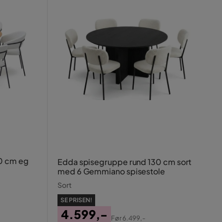
0 cm eg
Edda spisegruppe rund 130 cm sort
med 6 Gemmiano spisestole
Sort
SE PRISEN!
4.599,-
Før
6.499,-