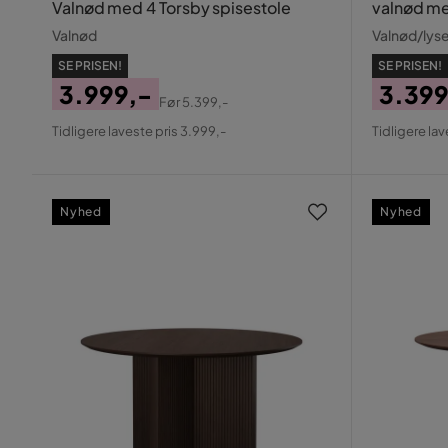
Valnød med 4 Torsby spisestole
valnød me
Valnød
Valnød/lys
SE PRISEN!
SE PRISEN!
3.999,-
3.399
Før
5.399,-
Pris
Original
Pris
Origin
Tidligere laveste pris 3.999,-
Tidligere lav
Pris
Pris
Nyhed
Nyhed