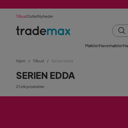
Tilbud
Outlet
Nyheder
Møbler
Havemøbler
Ha
Hjem
Tilbud
Serien Edda
SERIEN EDDA
21 stk produkter