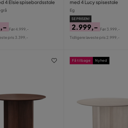
d 4 Elsie spisebordsstole
med 4 Lucy spisestole
egrå
Eg
SE PRISEN!
,-
2.999,-
Før
4.999,-
Før
3.999,-
al
Pris
Original
este pris 3.399,-
Tidligere laveste pris 2.999,-
Pris
Få tilbage
Nyhed