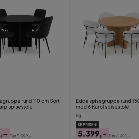
egruppe rund 110 cm Sort
Edda spisegruppe rund 13
arp spisestole
med 6 Karol spisestole
Eg
SE PRISEN!
,-
5.399,-
Før
5.399,-
Før
6.499,-