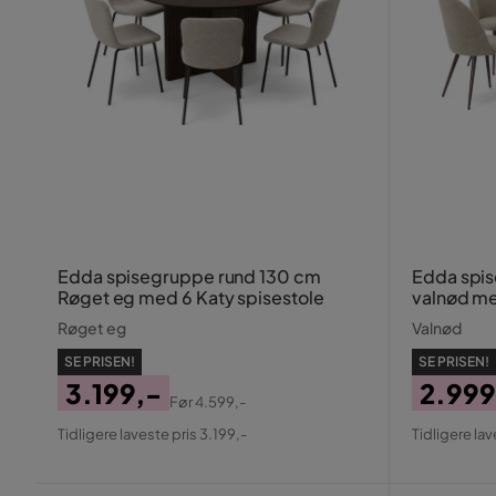
Edda spisegruppe rund 130 cm
Edda spis
Røget eg med 6 Katy spisestole
valnød me
spisebord
Røget eg
Valnød
SE PRISEN!
SE PRISEN!
3.199,-
2.999
Før
4.599,-
Pris
Original
Pris
Origin
Tidligere laveste pris 3.199,-
Tidligere lav
Pris
Pris