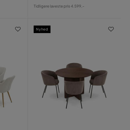
Pris
Original
Tidligere laveste pris 4.599,-
Pris
Nyhed