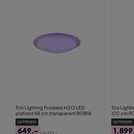
Trio Lighting Frodeno H2O LED
Trio Ligh
plafond 48 cm transparent RGBW
120 cm RG
SE PRISEN!
SE PRISEN!
649,-
1.899
Før
999,-