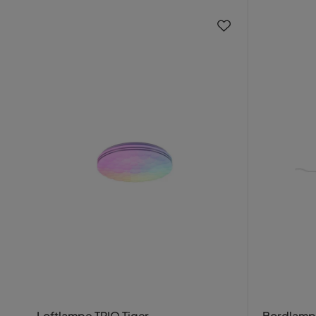
Loftlampe TRIO Tiger
Bordlampe