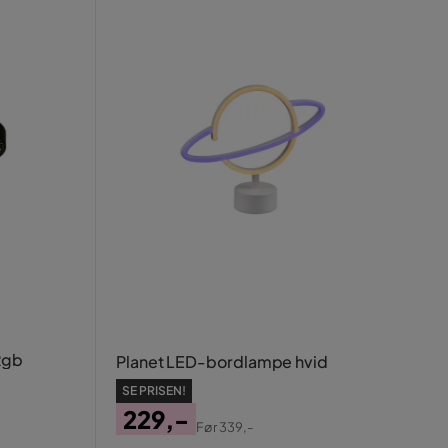
Rgb
Planet LED-bordlampe hvid
SE PRISEN!
229,-
Før
339,-
Pris
Original