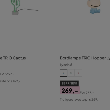
e TRIO Cactus
Bordlampe TRIO Hopper L
Lyseblå
Før
259,-
al
este pris 169,-
SE PRISEN!
269,-
Før
399,-
Pris
Original
Tidligere laveste pris 269,-
Pris