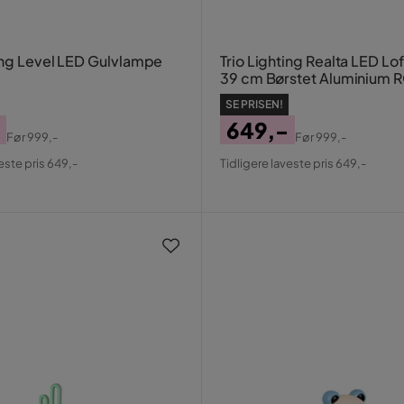
ting Level LED Gulvlampe
Trio Lighting Realta LED L
39 cm Børstet Aluminium
SE PRISEN!
649,-
Før
999,-
Før
999,-
al
Pris
Original
este pris 649,-
Tidligere laveste pris 649,-
Pris