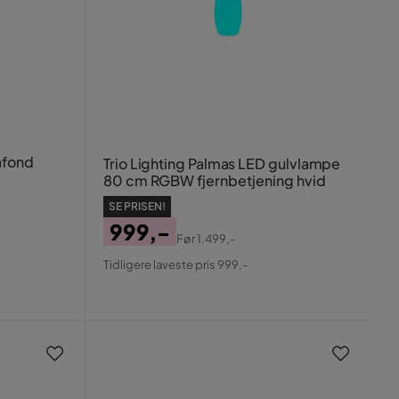
afond
Trio Lighting Palmas LED gulvlampe
80 cm RGBW fjernbetjening hvid
SE PRISEN!
999,-
Før
1.499,-
Pris
Original
Tidligere laveste pris 999,-
Pris