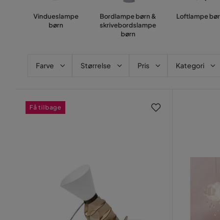
Vindueslampe
Bordlampe børn &
Loftlampe bø
børn
skrivebordslampe
børn
Farve
Størrelse
Pris
Kategori
Få tilbage