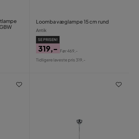
oftlampe
Loomba væglampe 15 cm rund
 RGBW
Antik
SE PRISEN!
319,-
Før
469,-
Pris
Original
Tidligere laveste pris 319,-
Pris