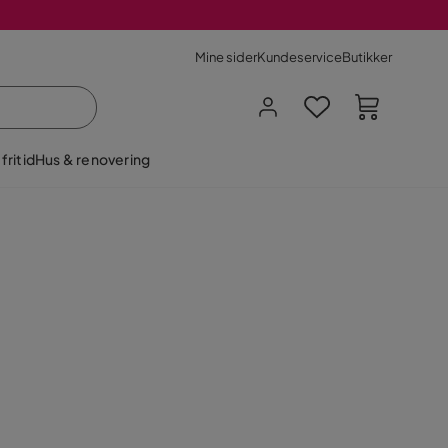
Mine sider
Kundeservice
Butikker
fritid
Hus & renovering