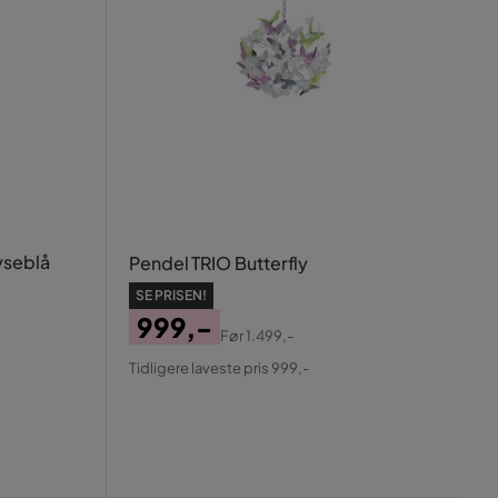
yseblå
Pendel TRIO Butterfly
SE PRISEN!
999,-
Før
1.499,-
Pris
Original
Tidligere laveste pris 999,-
Pris