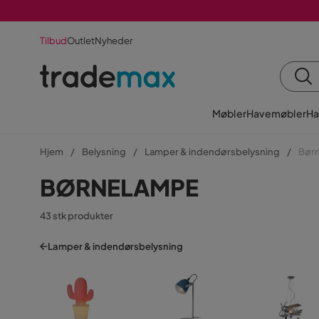
Tilbud
Outlet
Nyheder
Møbler
Havemøbler
Ha
Hjem
Belysning
Lamper & indendørsbelysning
Bør
BØRNELAMPE
43 stk produkter
Lamper & indendørsbelysning