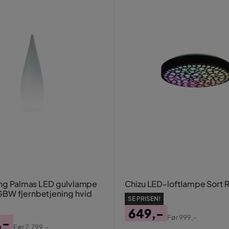
ting Palmas LED gulvlampe
Chizu LED-loftlampe Sort 
BW fjernbetjening hvid
SE PRISEN!
649,-
Før
999,-
,-
Pris
Original
Før
2.799,-