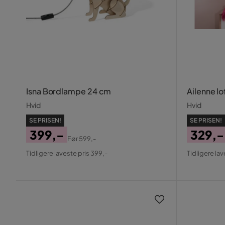
Isna Bordlampe 24 cm
Ailenne l
Hvid
Hvid
SE PRISEN!
SE PRISEN!
399,-
329,-
Før
599,-
Pris
Original
Pris
Origin
Tidligere laveste pris 399,-
Tidligere lav
Pris
Pris