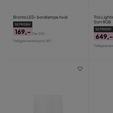
Bronto LED-bordlampe hvid
Trio Ligh
Sort RGB
SE PRISEN!
SE PRISEN!
169,-
Før
259,-
649,-
Pris
Original
Tidligere laveste pris 169,-
Pris
Origin
Pris
Tidligere lav
Pris