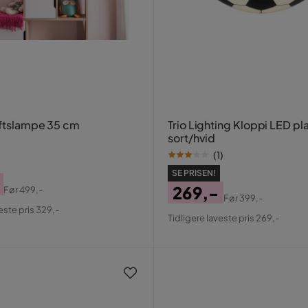
oftslampe 35 cm
Trio Lighting Kloppi LED pl
sort/hvid
(
1
)
SE PRISEN!
269,-
Før
499,-
Før
399,-
al
Pris
Original
este pris 329,-
Tidligere laveste pris 269,-
Pris