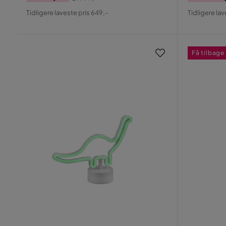
Pris
Original
Pris
Origin
Tidligere laveste pris 649,-
Tidligere lav
Pris
Pris
Få tilbage