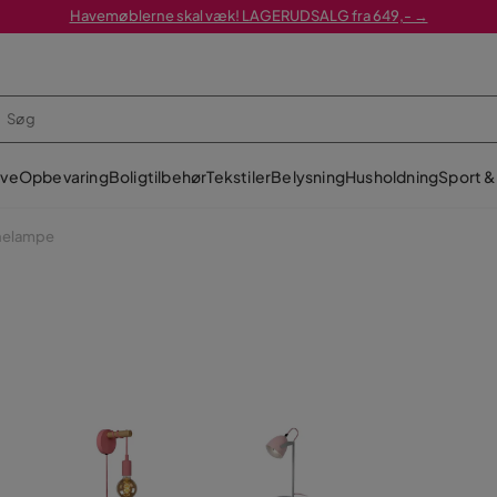
Havemøblerne skal væk! LAGERUDSALG fra 649,- →
ve
Opbevaring
Boligtilbehør
Tekstiler
Belysning
Husholdning
Sport & 
nelampe