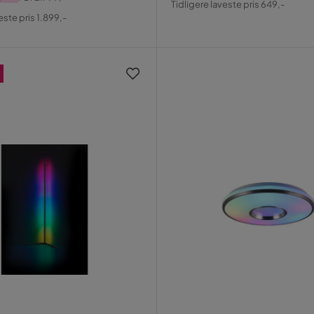
Tidligere laveste pris 649,-
al
Pris
este pris 1.899,-