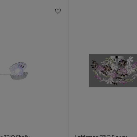
 TRIO Shelly
Loftlampe TRIO Flower