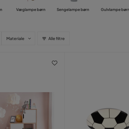
rn
Væglampe børn
Sengelampe børn
Gulvlampe bør
Materiale
Alle filtre