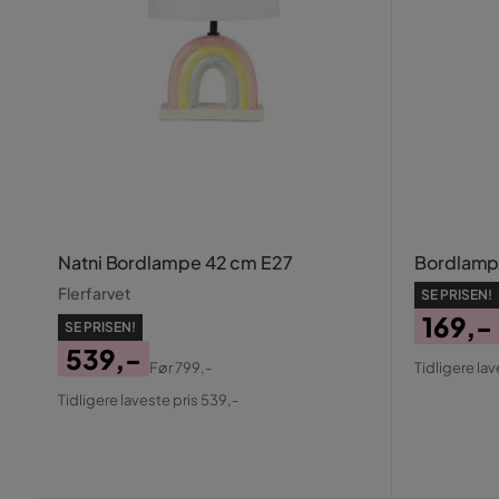
Natni Bordlampe 42 cm E27
Bordlamp
Flerfarvet
SE PRISEN!
169,-
SE PRISEN!
Pris
Origin
539,-
Før
799,-
Tidligere lav
Pris
Pris
Original
Tidligere laveste pris 539,-
Pris