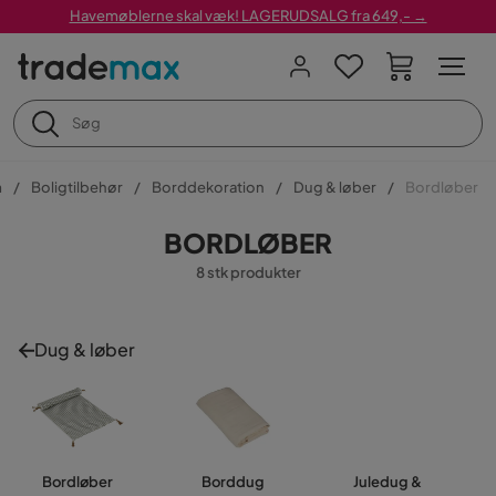
Havemøblerne skal væk! LAGERUDSALG fra 649,- →
m
Boligtilbehør
Borddekoration
Dug & løber
Bordløber
BORDLØBER
8 stk produkter
Dug & løber
Bordløber
Borddug
Juledug &