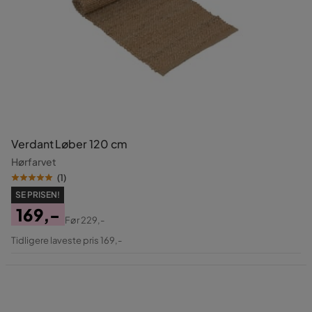
Verdant Løber 120 cm
Hørfarvet
(
1
)
SE PRISEN!
169,-
Før
229,-
Pris
Original
Tidligere laveste pris 169,-
Pris