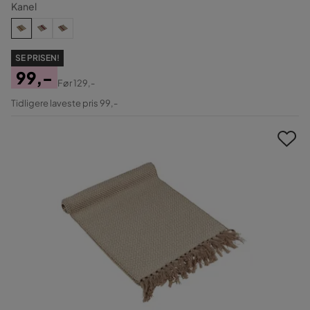
Kanel
SE PRISEN!
99,-
Før
129,-
Pris
Original
Tidligere laveste pris 99,-
Pris