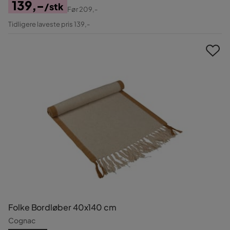
139,-
/stk
Før
209,-
Pris
Original
Tidligere laveste pris 139,-
Pris
Folke Bordløber 40x140 cm
Cognac