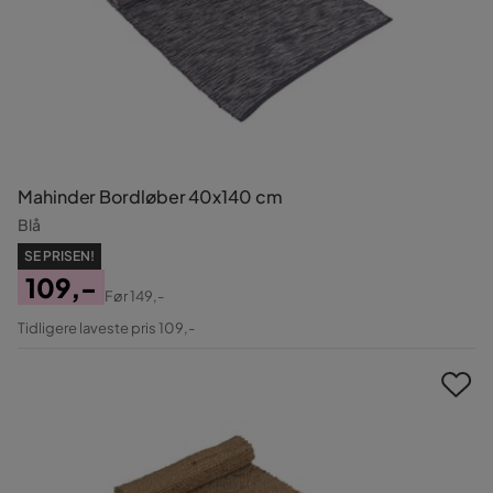
Mahinder Bordløber 40x140 cm
Blå
SE PRISEN!
109,-
Før
149,-
Pris
Original
Tidligere laveste pris 109,-
Pris