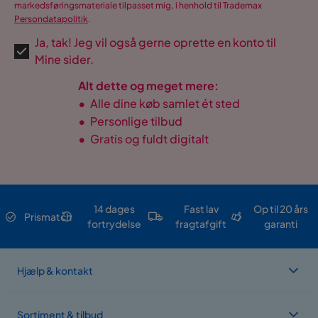
markedsføringsmateriale tilpasset mig, i henhold til Trademax
Persondatapolitik
.
Ja, tak! Jeg vil også gerne oprette en konto til
Mine sider.
Alt dette og meget mere:
•
Alle dine køb samlet ét sted
•
Personlige tilbud
•
Gratis og fuldt digitalt
14 dages
Fast lav
Op til 20 års
Prismatch
fortrydelse
fragtafgift
garanti
Hjælp & kontakt
Sortiment & tilbud