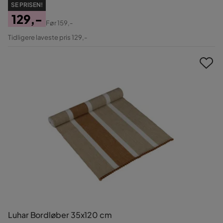
SE PRISEN!
129,-
Før
159,-
Pris
Original
Tidligere laveste pris 129,-
Pris
Luhar Bordløber 35x120 cm