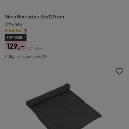
Dima Bordløber 35x120 cm
Offwhite
(
1
)
SE PRISEN!
129,-
Før
159,-
Pris
Original
Tidligere laveste pris 129,-
Pris