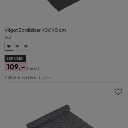
Vilgot Bordløber 40x140 cm
Grå
SE PRISEN!
109,-
Før
149,-
Pris
Original
Tidligere laveste pris 109,-
Pris