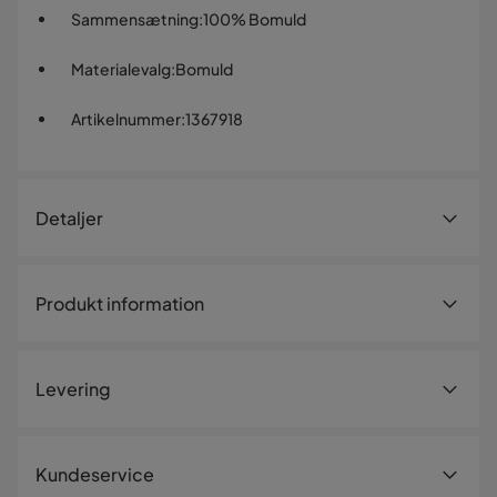
Sammensætning
:
100% Bomuld
Materialevalg
:
Bomuld
Artikelnummer
:
1367918
Detaljer
Artikelnummer:
1367918
Produkt information
Størrelse
Bredde
35 cm
Levering
Længde
140 cm
Materiale
Levering
Kundeservice