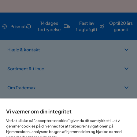
14 dages
Fast lav
Op til 20 års
Prismatch
fortrydelse
fragtafgift
garanti
Hjælp & kontakt
Sortiment & tilbud
Om Trademax
Vi findes i flere forskellige lande
Vi værner om din integritet
Ved at klikke på "acceptere cookies" giver du dit samtykke til, at vi
gemmer cookies på din enhed for at forbedre navigationen på
hjemmesiden, analysere brugen af hjemmesiden og hjælpe os med