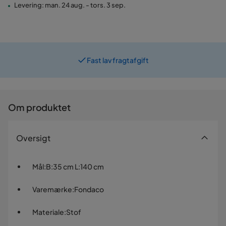
Levering: man. 24 aug. - tors. 3 sep.
Fast lav fragtafgift
Prismatch
Om produktet
Oversigt
Mål
:
B:35 cm L:140 cm
Varemærke
:
Fondaco
Materiale
:
Stof