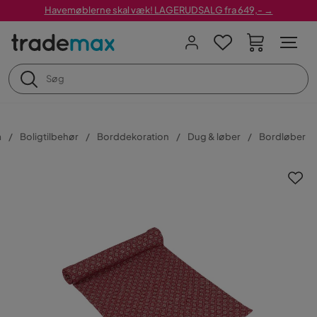
Havemøblerne skal væk! LAGERUDSALG fra 649,- →
m
Boligtilbehør
Borddekoration
Dug & løber
Bordløber