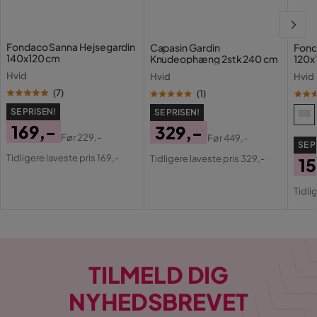
Fondaco Sanna Hejsegardin
Capasin Gardin
Fond
140x120 cm
Knudeophæng 2stk 240 cm
120x
Hvid
Hvid
Hvid
(
7
)
(
1
)
SE PRISEN!
SE PRISEN!
169,-
329,-
Før
229,-
Før
449,-
SE P
Pris
Original
Pris
Original
Tidligere laveste pris 169,-
Tidligere laveste pris 329,-
15
Pris
Pris
Pri
Or
Tidli
Pri
TILMELD DIG
NYHEDSBREVET