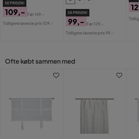
SE PRISEN!
12
109,-
SE PRISEN!
Pri
Or
Før
149,-
Pris
Original
Tidli
99,-
Pri
Tidligere laveste pris 109,-
Før
129,-
Pris
Pris
Original
Tidligere laveste pris 99,-
Pris
Ofte købt sammen med