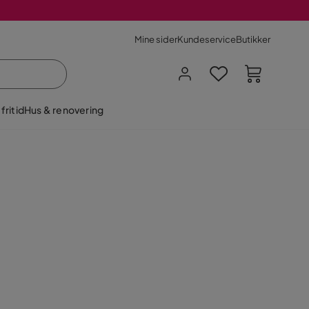
Mine sider
Kundeservice
Butikker
fritid
Hus & renovering