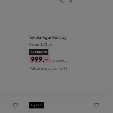
Takala Figur Rensdyr
Keramik/Guld
SE PRISEN!
999,-
Før
1.499,-
Pris
Original
Tidligere laveste pris 999,-
Pris
Nyhed