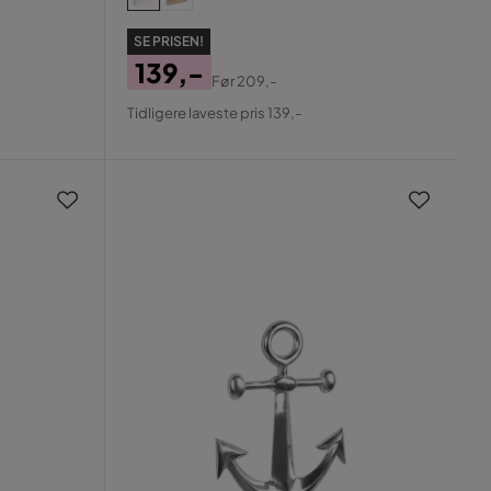
SE PRISEN!
139,-
Før
209,-
Pris
Original
Tidligere laveste pris 139,-
Pris