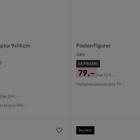
lptur 9x14 cm
Posten Figurer
Sølv
)
SE PRISEN!
79,-
Før
109,-
Pris
Original
Tidligere laveste pris 79,-
Pris
Før
299,-
al
este pris 199,-
Nyhed