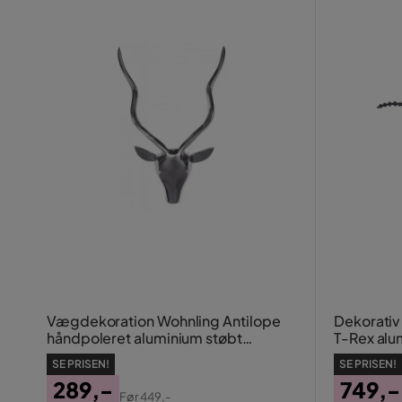
Vægdekoration Wohnling Antilope
Dekorativ
håndpoleret aluminium støbt
T-Rex al
vægmonteret industriel loft
SE PRISEN!
SE PRISEN!
289,-
749,-
Før
449,-