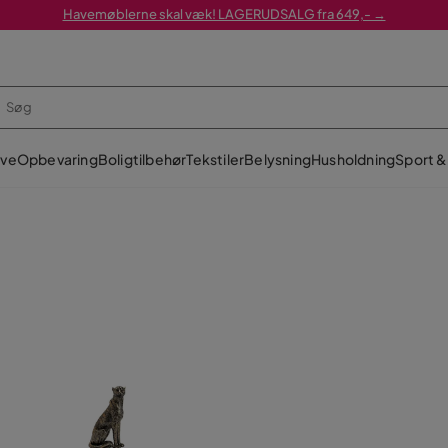
Havemøblerne skal væk! LAGERUDSALG fra 649,- →
ve
Opbevaring
Boligtilbehør
Tekstiler
Belysning
Husholdning
Sport & 