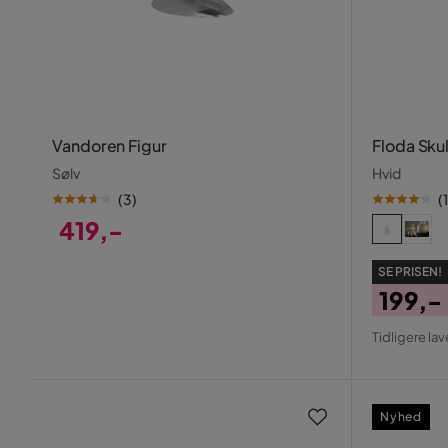
Vandoren Figur
Floda Sku
Sølv
Hvid
(
3
)
(
1
419,-
Pris
SE PRISEN!
199,-
Pris
Origin
Tidligere lav
Pris
Nyhed