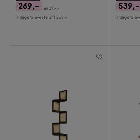
269,-
539,-
Før
399,-
Pris
Original
Pris
Origin
Tidligere laveste pris 269,-
Tidligere lav
Pris
Pris