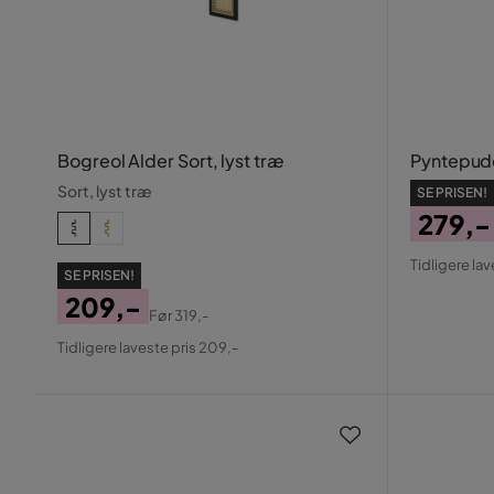
Bogreol Alder Sort, lyst træ
Pyntepude
Sort, lyst træ
SE PRISEN!
279,-
Pris
Origin
Tidligere lav
SE PRISEN!
Pris
209,-
Før
319,-
Pris
Original
Tidligere laveste pris 209,-
Pris