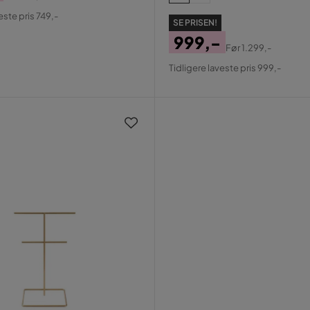
al
este pris 749,-
SE PRISEN!
999,-
Før
1.299,-
Pris
Original
Tidligere laveste pris 999,-
Pris