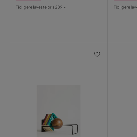
Pris
Original
Pris
Origin
Tidligere laveste pris 289,-
Tidligere lav
Pris
Pris