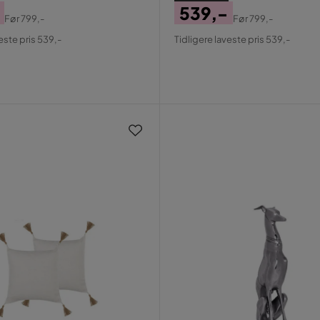
539,-
Før
799,-
Før
799,-
al
Pris
Original
este pris 539,-
Tidligere laveste pris 539,-
Pris