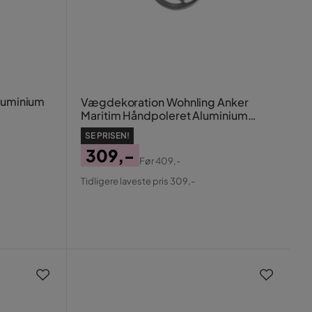
Aluminium
Vægdekoration Wohnling Anker
Maritim Håndpoleret Aluminium
Støbt Moderne
SE PRISEN!
309,-
Før
409,-
Pris
Original
Tidligere laveste pris 309,-
Pris