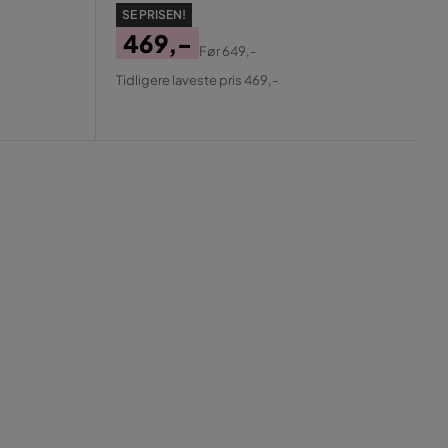
SE PRISEN!
469,-
Før
649,-
Pris
Original
Tidligere laveste pris 469,-
Pris