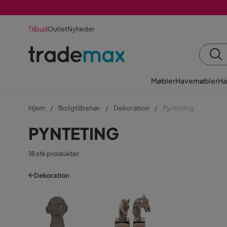
Tilbud
Outlet
Nyheder
Møbler
Havemøbler
Ha
Hjem
Boligtilbehør
Dekoration
Pynteting
PYNTETING
18 stk produkter
Dekoration