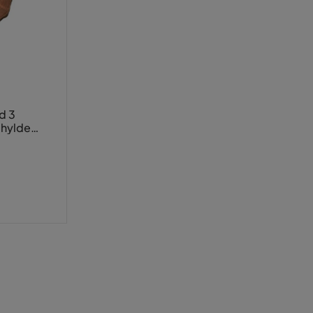
d 3
 hylde