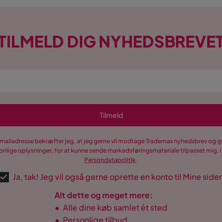
TILMELD DIG NYHEDSBREVE
Tilmeld
-mailadresse bekræfter jeg, at jeg gerne vil modtage Trademax nyhedsbrev og
nlige oplysninger, for at kunne sende markedsføringsmateriale tilpasset mig, i
Persondatapolitik
.
Ja, tak! Jeg vil også gerne oprette en konto til Mine sider
Alt dette og meget mere:
•
Alle dine køb samlet ét sted
•
Personlige tilbud