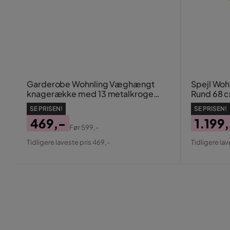
Garderobe Wohnling Væghængt
Spejl Woh
knagerække med 13 metalkroge
Rund 68 
naturlig træstruktur sort
SE PRISEN!
SE PRISEN!
metalramme
469,-
1.199
Før
599,-
Pris
Original
Pris
Origin
Tidligere laveste pris 469,-
Tidligere lav
Pris
Pris