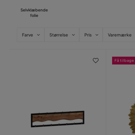
Selvklæbende
folie
Farve
Størrelse
Pris
Varemærke
Få tilbage