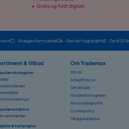
•
Gratis og fuldt digitalt
match
14 dages fortrydelse
Fast lav fragtafgift
Op til 20 å
ortiment & tilbud
Om Trademax
Om os
opulære kategorier
ofaer
Arbejd hos os
pisebordssæt
Om dit køb
avemøbler
Handelsbetingelser
ontinentalsenge
Persondatapolitik
opulære mærker
Cookiepolicy
lle varemærker
Tilbagekaldelser
øjtider & kampagner