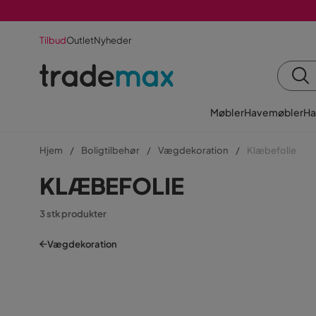
Tilbud
Outlet
Nyheder
Møbler
Havemøbler
Ha
Hjem
Boligtilbehør
Vægdekoration
Klæbefolie
KLÆBEFOLIE
3 stk produkter
Vægdekoration