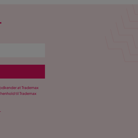
T
 godkender at Trademax
 henhold til Trademax
.