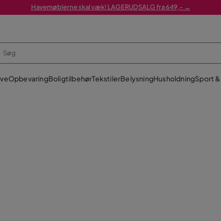
Havemøblerne skal væk! LAGERUDSALG fra 649,- →
ve
Opbevaring
Boligtilbehør
Tekstiler
Belysning
Husholdning
Sport & 