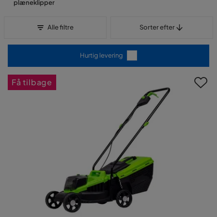
plæneklipper
Sorter efter
Alle filtre
Sorter efter
Hurtig levering
Få tilbage