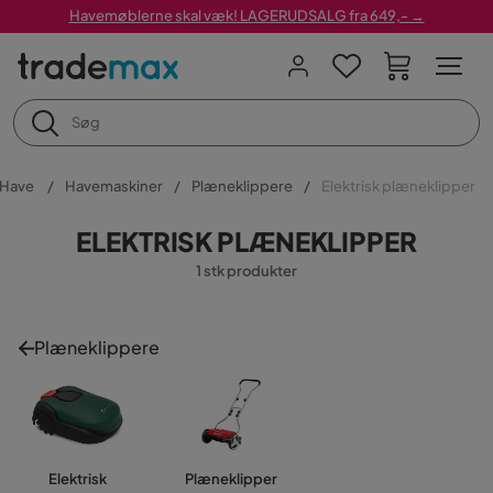
Havemøblerne skal væk! LAGERUDSALG fra 649,- →
Have
Havemaskiner
Plæneklippere
Elektrisk plæneklipper
ELEKTRISK PLÆNEKLIPPER
1 stk produkter
Plæneklippere
Elektrisk
Plæneklipper