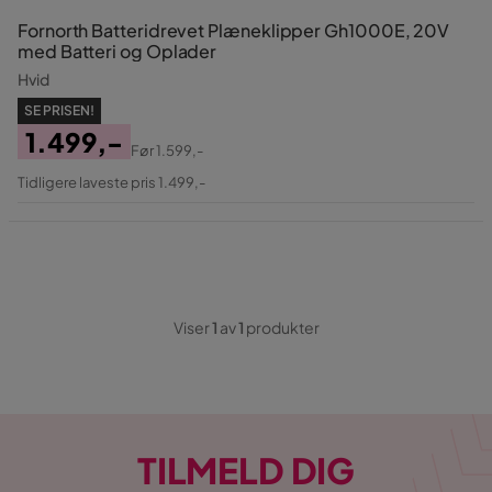
Fornorth Batteridrevet Plæneklipper Gh1000E, 20V
med Batteri og Oplader
Hvid
SE PRISEN!
1.499,-
Før
1.599,-
Pris
Original
Tidligere laveste pris 1.499,-
Pris
Viser
1
av
1
produkter
TILMELD DIG