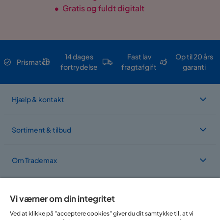
•
Gratis og fuldt digitalt
14 dages
Fast lav
Op til 20 års
Prismatch
fortrydelse
fragtafgift
garanti
Hjælp & kontakt
Sortiment & tilbud
Om Trademax
Vi findes i flere forskellige lande
Vi værner om din integritet
Ved at klikke på "acceptere cookies" giver du dit samtykke til, at vi