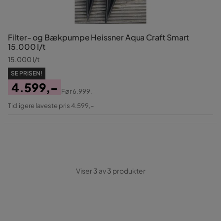
Filter- og Bækpumpe Heissner Aqua Craft Smart
15.000 l/t
15.000 l/t
SE PRISEN!
4.599,-
Før
6.999,-
Pris
Original
Tidligere laveste pris 4.599,-
Pris
Viser
3
av
3
produkter