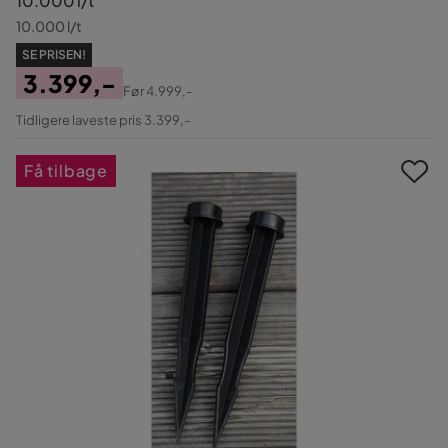
10.000 l/t
10.000 l/t
SE PRISEN!
3.399,-
Før
4.999,-
Pris
Original
Tidligere laveste pris 3.399,-
Pris
Få tilbage