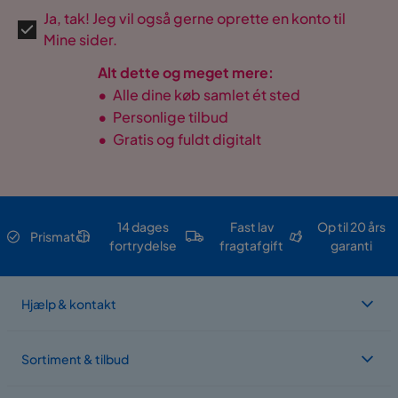
Ja, tak! Jeg vil også gerne oprette en konto til
Mine sider.
Alt dette og meget mere:
•
Alle dine køb samlet ét sted
•
Personlige tilbud
•
Gratis og fuldt digitalt
14 dages
Fast lav
Op til 20 års
Prismatch
fortrydelse
fragtafgift
garanti
Hjælp & kontakt
Sortiment & tilbud