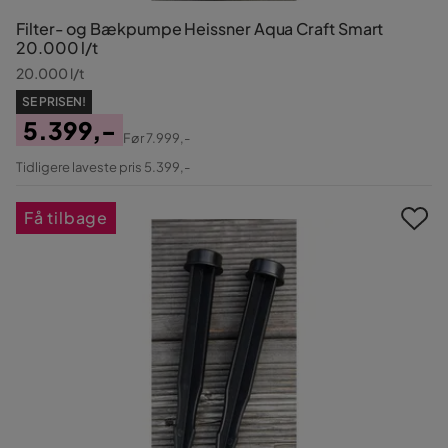
Filter- og Bækpumpe Heissner Aqua Craft Smart
20.000 l/t
20.000 l/t
SE PRISEN!
5.399,-
Før
7.999,-
Pris
Original
Tidligere laveste pris 5.399,-
Pris
Få tilbage