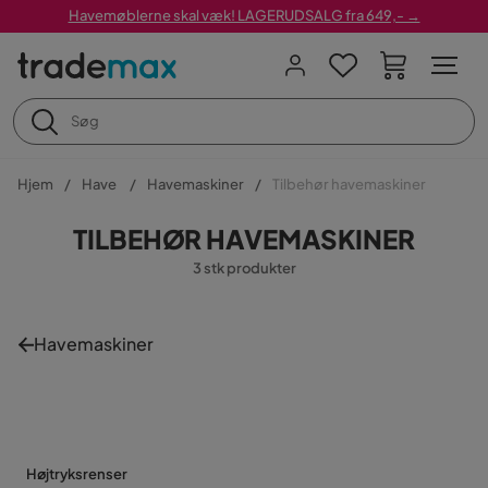
Havemøblerne skal væk! LAGERUDSALG fra 649,- →
Hjem
Have
Havemaskiner
Tilbehør havemaskiner
TILBEHØR HAVEMASKINER
3 stk produkter
Havemaskiner
Højtryksrenser