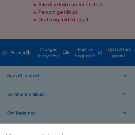
•
Alle dine køb samlet ét sted
•
Personlige tilbud
•
Gratis og fuldt digitalt
14 dages
Fast lav
Op til 20 års
Prismatch
fortrydelse
fragtafgift
garanti
Hjælp & kontakt
Sortiment & tilbud
Om Trademax
Vi findes i flere forskellige lande