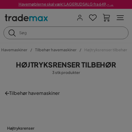
Havemøblerne skal væk! LAGERUDSALG fra 649,- →
Havemaskiner
Tilbehør havemaskiner
Højtryksrenser tilbehør
HØJTRYKSRENSER TILBEHØR
3 stk produkter
Tilbehør havemaskiner
Højtryksrenser