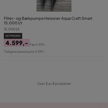
Filter- og Bækpumpe Heissner Aqua Craft Smart
15.000 l/t
15.000 l/t
SE PRISEN!
4.599,-
Før
6.999,-
Pris
Original
Tidligere laveste pris 4.599,-
Pris
Viser
3
av
3
produkter