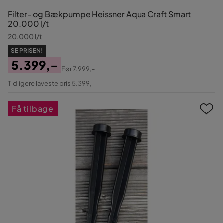
Filter- og Bækpumpe Heissner Aqua Craft Smart
20.000 l/t
20.000 l/t
SE PRISEN!
5.399,-
Før
7.999,-
Pris
Original
Tidligere laveste pris 5.399,-
Pris
Få tilbage