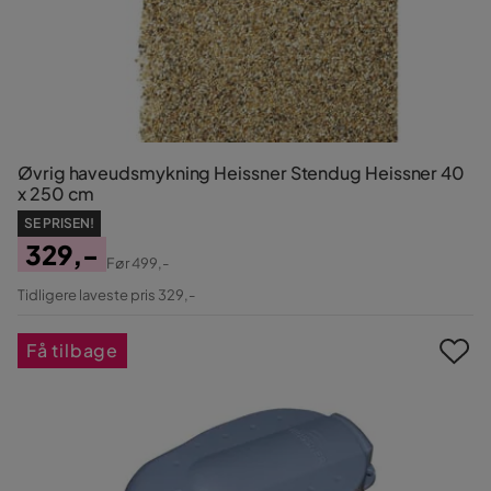
Øvrig haveudsmykning Heissner Stendug Heissner 40
x 250 cm
SE PRISEN!
329,-
Før
499,-
Pris
Original
Tidligere laveste pris 329,-
Pris
Få tilbage