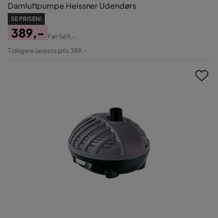
Damluftpumpe Heissner Udendørs
SE PRISEN!
389,-
Før
569,-
Pris
Original
Tidligere laveste pris 389,-
Pris