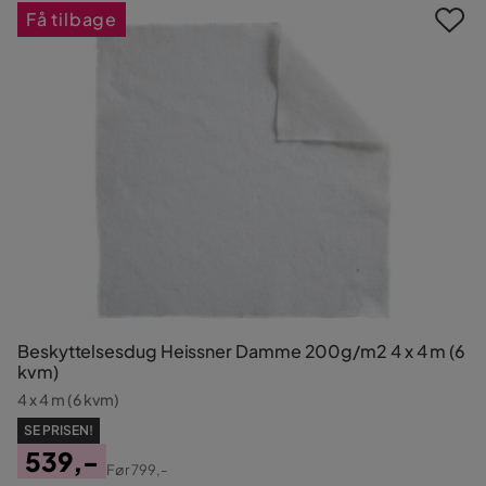
Få tilbage
Beskyttelsesdug Heissner Damme 200g/m2 4 x 4 m (6
kvm)
4 x 4 m (6 kvm)
SE PRISEN!
539,-
Før
799,-