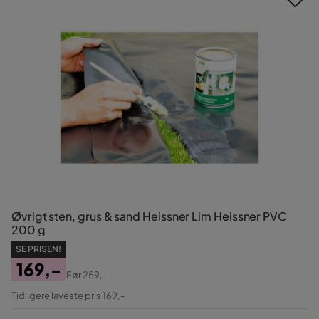
Øvrigt sten, grus & sand Heissner Lim Heissner PVC
200 g
SE PRISEN!
169,-
Før
259,-
Pris
Original
Tidligere laveste pris 169,-
Pris