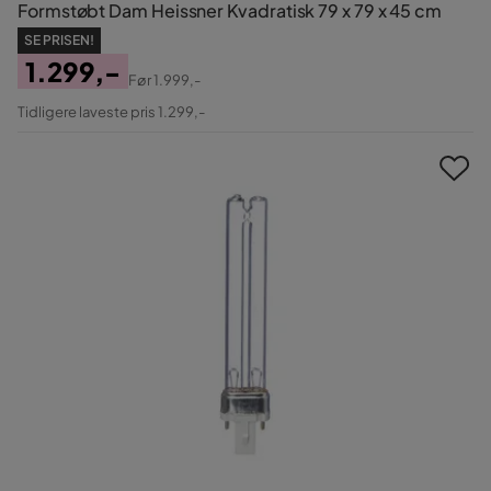
Formstøbt Dam Heissner Kvadratisk 79 x 79 x 45 cm
SE PRISEN!
1.299,-
Før
1.999,-
Pris
Original
Tidligere laveste pris 1.299,-
Pris