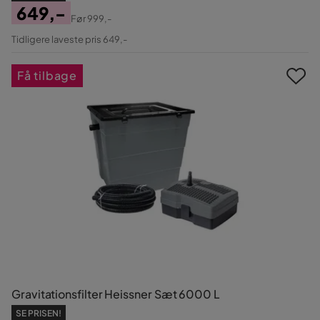
649,-
Før
999,-
Pris
Original
Tidligere laveste pris 649,-
Pris
Få tilbage
Gravitationsfilter Heissner Sæt 6000 L
SE PRISEN!