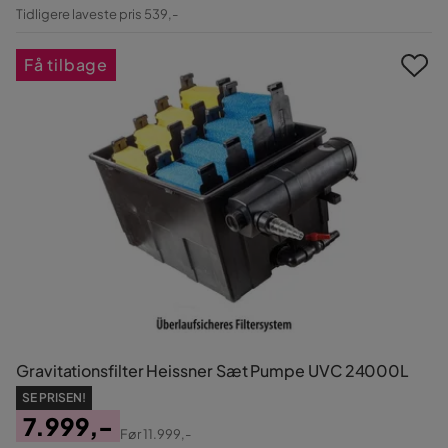
Pris
Original
Tidligere laveste pris 539,-
Pris
Få tilbage
Gravitationsfilter Heissner Sæt Pumpe UVC 24000L
SE PRISEN!
7.999,-
Før
11.999,-