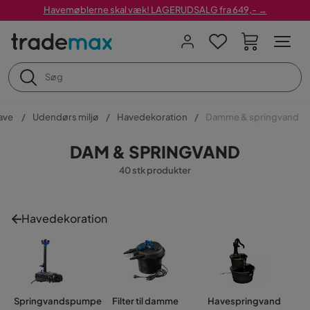
Havemøblerne skal væk! LAGERUDSALG fra 649,- →
ave
Udendørs miljø
Havedekoration
Damme & springvand
DAM & SPRINGVAND
40 stk produkter
Havedekoration
Springvandspumpe
Filter til damme
Havespringvand