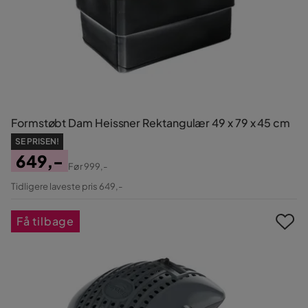
Formstøbt Dam Heissner Rektangulær 49 x 79 x 45 cm
SE PRISEN!
649,-
Før
999,-
Pris
Original
Tidligere laveste pris 649,-
Pris
Få tilbage