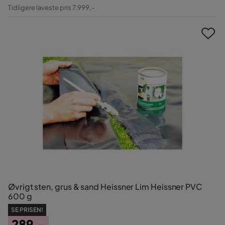
Pris
Original
Tidligere laveste pris 7.999,-
Pris
Øvrigt sten, grus & sand Heissner Lim Heissner PVC
600 g
SE PRISEN!
289,-