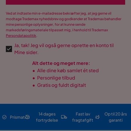
Ved at indtaste min e-mailadresse bekræfter jeg, at jeg gerne vil
modtage Trademax nyhedsbrev og godkender at Trademax behandler
mine personlige oplysninger, for at kunne sende
markedsføringsmateriale tilpasset mig, i henhold til Trademax
Persondatapolitik
.
Ja, tak! Jeg vil også gerne oprette en konto til
Mine sider.
Alt dette og meget mere:
•
Alle dine køb samlet ét sted
•
Personlige tilbud
•
Gratis og fuldt digitalt
14 dages
Fast lav
Op til 20 års
Prismatch
fortrydelse
fragtafgift
garanti