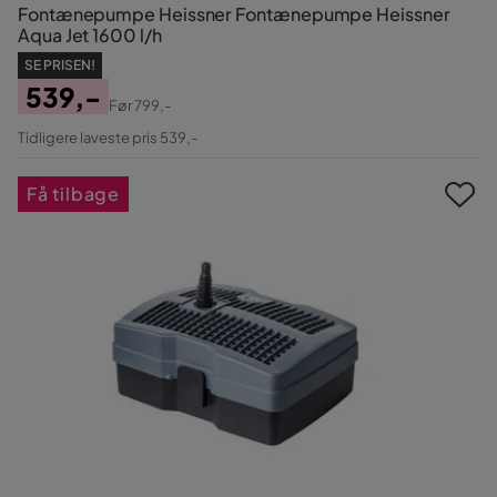
Fontænepumpe Heissner Fontænepumpe Heissner
Aqua Jet 1600 l/h
SE PRISEN!
539,-
Før
799,-
Pris
Original
Tidligere laveste pris 539,-
Pris
Få tilbage