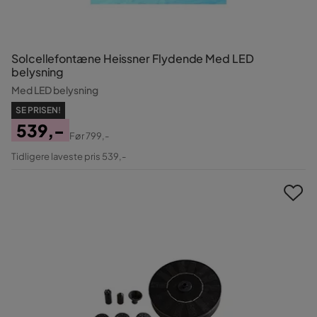
Solcellefontæne Heissner Flydende Med LED
belysning
Med LED belysning
SE PRISEN!
539,-
Før
799,-
Pris
Original
Tidligere laveste pris 539,-
Pris