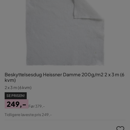
Beskyttelsesdug Heissner Damme 200g/m2 2 x 3 m (6
kvm)
2 x 3 m (6 kvm)
SE PRISEN!
249,-
Før
379,-
Pris
Original
Tidligere laveste pris 249,-
Pris