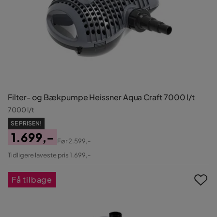
Filter- og Bækpumpe Heissner Aqua Craft 7000 l/t
7000 l/t
SE PRISEN!
1.699,-
Før
2.599,-
Pris
Original
Tidligere laveste pris 1.699,-
Pris
Få tilbage