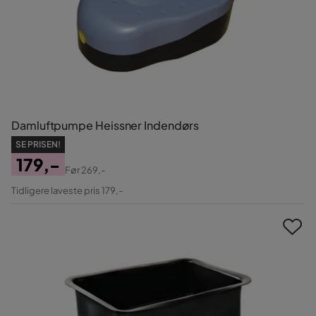
Damluftpumpe Heissner Indendørs
SE PRISEN!
179,-
Før
269,-
Pris
Original
Tidligere laveste pris 179,-
Pris