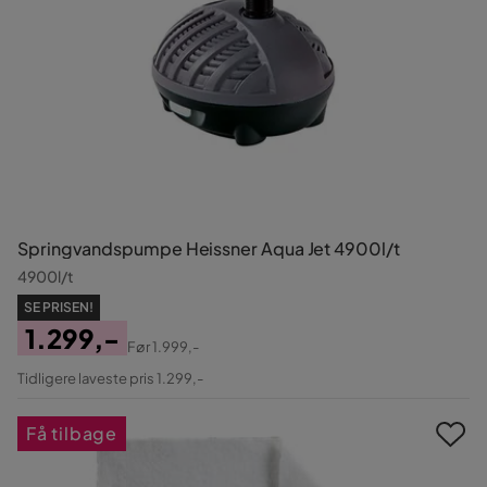
Springvandspumpe Heissner Aqua Jet 4900l/t
4900l/t
SE PRISEN!
1.299,-
Før
1.999,-
Pris
Original
Tidligere laveste pris 1.299,-
Pris
Få tilbage