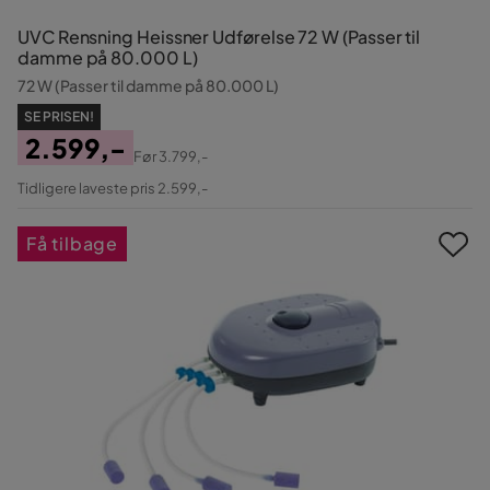
UVC Rensning Heissner Udførelse 72 W (Passer til
damme på 80.000 L)
72 W (Passer til damme på 80.000 L)
SE PRISEN!
2.599,-
Før
3.799,-
Pris
Original
Tidligere laveste pris 2.599,-
Pris
Få tilbage