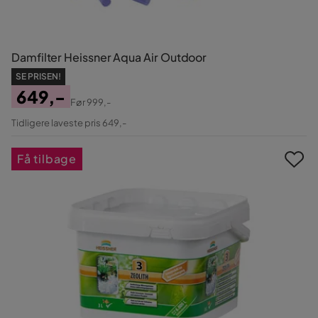
Damfilter Heissner Aqua Air Outdoor
SE PRISEN!
649,-
Før
999,-
Pris
Original
Tidligere laveste pris 649,-
Pris
Få tilbage