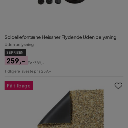
Solcellefontæne Heissner Flydende Uden belysning
Uden belysning
SE PRISEN!
259,-
Før
389,-
Pris
Original
Tidligere laveste pris 259,-
Pris
Få tilbage