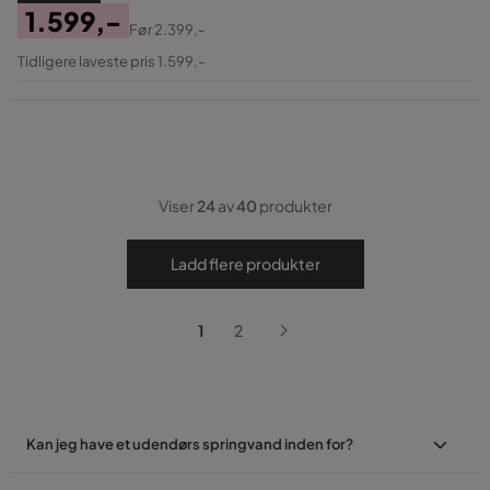
1.599,-
Før
2.399,-
Pris
Original
Tidligere laveste pris 1.599,-
Pris
Viser
24
av
40
produkter
Ladd flere produkter
1
2
Kan jeg have et udendørs springvand inden for?