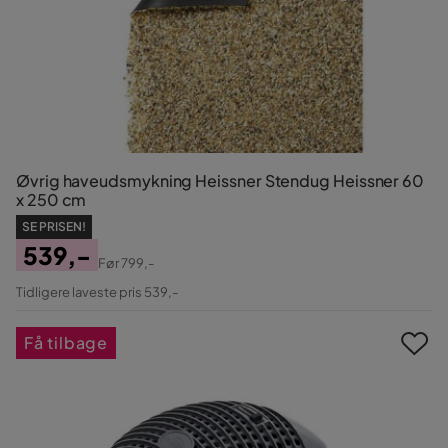
Øvrig haveudsmykning Heissner Stendug Heissner 60
x 250 cm
SE PRISEN!
539,-
Før
799,-
Pris
Original
Tidligere laveste pris 539,-
Pris
Få tilbage