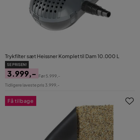
Trykfilter sæt Heissner Komplet til Dam 10.000 L
SE PRISEN!
3.999,-
Før
5.999,-
Pris
Original
Tidligere laveste pris 3.999,-
Pris
Få tilbage