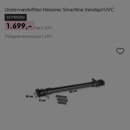
Undervandsfilter Heissner Smartline Vandspil UVC
SE PRISEN!
1.699,-
Før
2.599,-
Pris
Original
Tidligere laveste pris 1.699,-
Pris