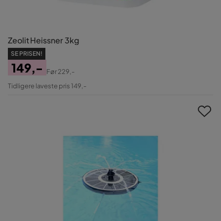
Zeolit Heissner 3kg
SE PRISEN!
149,-
Før
229,-
Pris
Original
Tidligere laveste pris 149,-
Pris