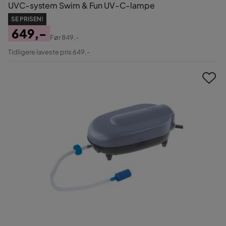
UVC-system Swim & Fun UV-C-lampe
SE PRISEN!
649,-
Før
849,-
Pris
Original
Tidligere laveste pris 649,-
Pris