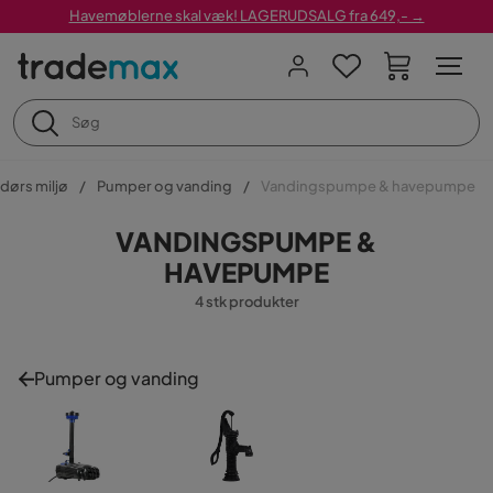
Havemøblerne skal væk! LAGERUDSALG fra 649,- →
dørs miljø
Pumper og vanding
Vandingspumpe & havepumpe
VANDINGSPUMPE &
HAVEPUMPE
4 stk produkter
Pumper og vanding