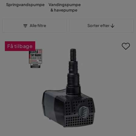
Springvandspumpe
Vandingspumpe
& havepumpe
Sorter efter
Alle filtre
Sorter efter
Få tilbage