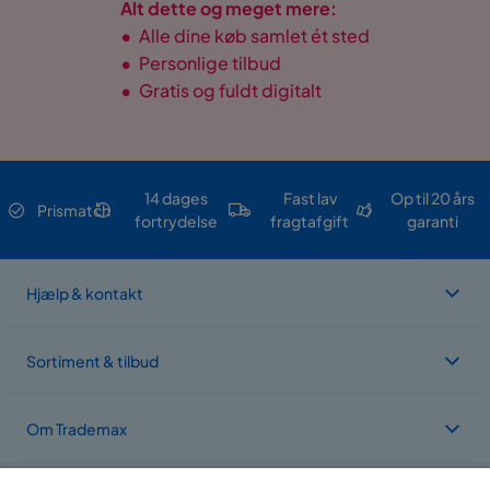
Alt dette og meget mere:
•
Alle dine køb samlet ét sted
•
Personlige tilbud
•
Gratis og fuldt digitalt
14 dages
Fast lav
Op til 20 års
Prismatch
fortrydelse
fragtafgift
garanti
Hjælp & kontakt
Sortiment & tilbud
Om Trademax