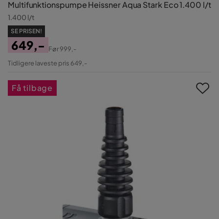
Multifunktionspumpe Heissner Aqua Stark Eco 1.400 l/t
1.400 l/t
SE PRISEN!
649,-
Før
999,-
Pris
Original
Tidligere laveste pris 649,-
Pris
Få tilbage