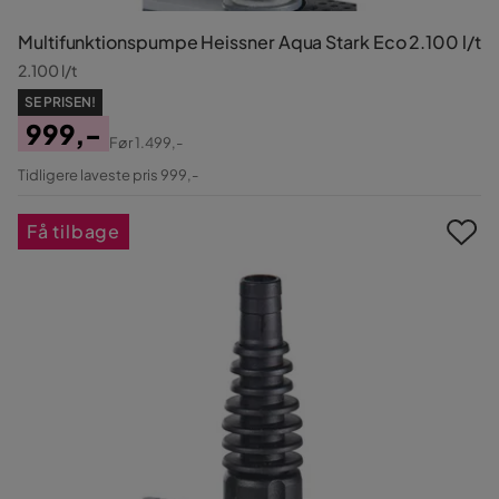
Multifunktionspumpe Heissner Aqua Stark Eco 2.100 l/t
2.100 l/t
SE PRISEN!
999,-
Før
1.499,-
Pris
Original
Tidligere laveste pris 999,-
Pris
Få tilbage