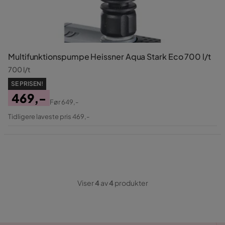
Multifunktionspumpe Heissner Aqua Stark Eco 700 l/t
700 l/t
SE PRISEN!
469,-
Før
649,-
Pris
Original
Tidligere laveste pris 469,-
Pris
Viser
4
av
4
produkter