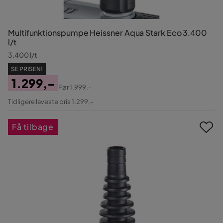
Multifunktionspumpe Heissner Aqua Stark Eco 3.400
l/t
3.400 l/t
SE PRISEN!
1.299,-
Før
1.999,-
Pris
Original
Tidligere laveste pris 1.299,-
Pris
Få tilbage