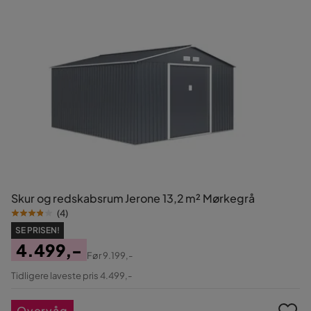
Skur og redskabsrum Jerone 13,2 m² Mørkegrå
(
4
)
SE PRISEN!
4.499,-
Før
9.199,-
Pris
Original
Tidligere laveste pris 4.499,-
Pris
Overvåg