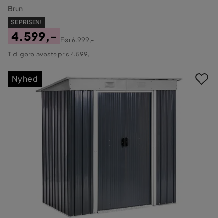
Brun
SE PRISEN!
4.599,-
Før
6.999,-
Pris
Original
Tidligere laveste pris 4.599,-
Pris
Nyhed