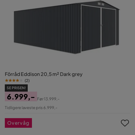
Förråd Eddison 20,5 m² Dark grey
(
2
)
SE PRISEN!
6.999,-
Før
13.999,-
Pris
Original
Tidligere laveste pris 6.999,-
Pris
Overvåg