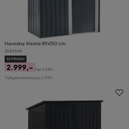
Haveskur Aisone 89x150 cm
Grå/Hvid
SE PRISEN!
2.999,-
Før
4.599,-
Pris
Original
Tidligere laveste pris 2.999,-
Pris