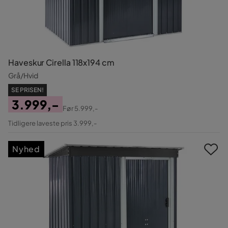
Haveskur Cirella 118x194 cm
Grå/Hvid
SE PRISEN!
3.999,-
Før
5.999,-
Pris
Original
Tidligere laveste pris 3.999,-
Pris
Nyhed