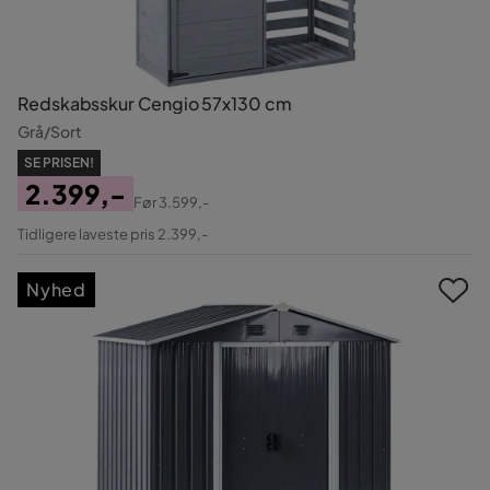
Redskabsskur Cengio 57x130 cm
Grå/Sort
SE PRISEN!
2.399,-
Før
3.599,-
Pris
Original
Tidligere laveste pris 2.399,-
Pris
Nyhed