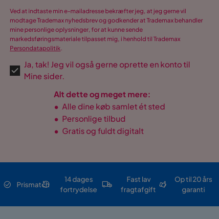
Ved at indtaste min e-mailadresse bekræfter jeg, at jeg gerne vil
modtage Trademax nyhedsbrev og godkender at Trademax behandler
mine personlige oplysninger, for at kunne sende
markedsføringsmateriale tilpasset mig, i henhold til Trademax
Persondatapolitik
.
Ja, tak! Jeg vil også gerne oprette en konto til
Mine sider.
Alt dette og meget mere:
•
Alle dine køb samlet ét sted
•
Personlige tilbud
•
Gratis og fuldt digitalt
14 dages
Fast lav
Op til 20 års
Prismatch
fortrydelse
fragtafgift
garanti