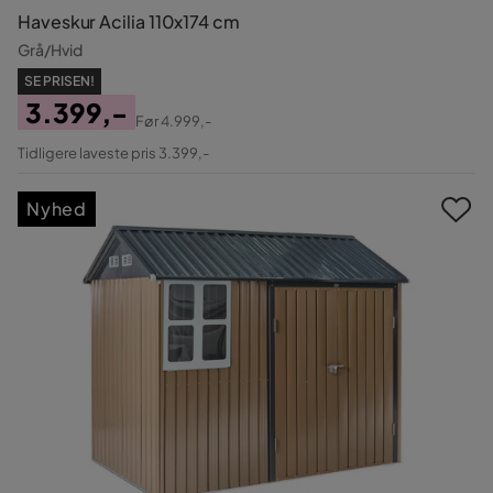
Haveskur Acilia 110x174 cm
Grå/Hvid
SE PRISEN!
3.399,-
Før
4.999,-
Pris
Original
Tidligere laveste pris 3.399,-
Pris
Nyhed