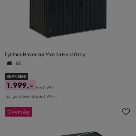
Lysthus Haveskur Moena Hvid Grey
SE PRISEN!
1.999,-
Før
2.999,-
Pris
Original
Tidligere laveste pris 1.999,-
Pris
Overvåg