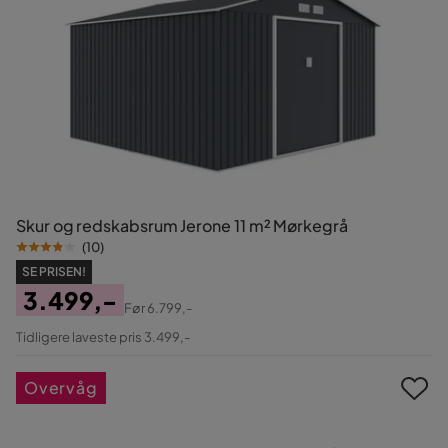
Skur og redskabsrum Jerone 11 m² Mørkegrå
(
10
)
SE PRISEN!
3.499,-
Før
6.799,-
Pris
Original
Tidligere laveste pris 3.499,-
Pris
Overvåg