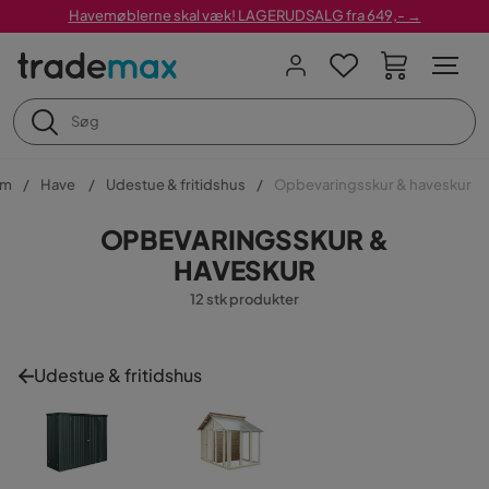
Havemøblerne skal væk! LAGERUDSALG fra 649,- →
em
Have
Udestue & fritidshus
Opbevaringsskur & haveskur
OPBEVARINGSSKUR &
HAVESKUR
12 stk produkter
Udestue & fritidshus