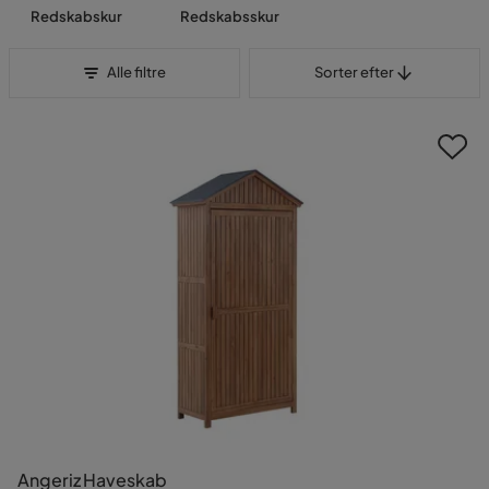
Redskabskur
Redskabsskur
Sorter efter
Alle filtre
Sorter efter
Angeriz Haveskab