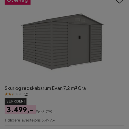
Skur og redskabsrum Evan 7,2 m² Grå
(
2
)
SE PRISEN!
3.499,-
Før
6.799,-
Pris
Original
Tidligere laveste pris 3.499,-
Pris