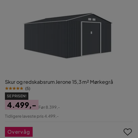
Skur og redskabsrum Jerone 15,3 m² Mørkegrå
(
5
)
SE PRISEN!
4.499,-
Før
8.399,-
Pris
Original
Tidligere laveste pris 4.499,-
Pris
Overvåg