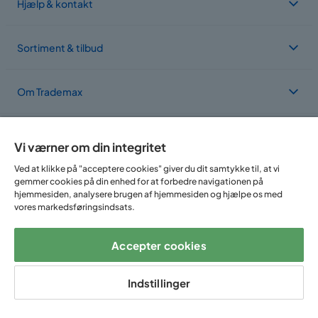
Hjælp & kontakt
Sortiment & tilbud
Om Trademax
Vi findes i flere forskellige lande
Vi værner om din integritet
Ved at klikke på "acceptere cookies" giver du dit samtykke til, at vi
gemmer cookies på din enhed for at forbedre navigationen på
hjemmesiden, analysere brugen af hjemmesiden og hjælpe os med
vores markedsføringsindsats.
Accepter cookies
Følg os på:
Indstillinger
Copyright © 2025 Home Furnishing Nordic AB