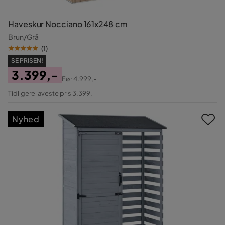
Haveskur Nocciano 161x248 cm
Brun/Grå
(
1
)
SE PRISEN!
3.399,-
Før
4.999,-
Pris
Original
Tidligere laveste pris 3.399,-
Pris
Nyhed