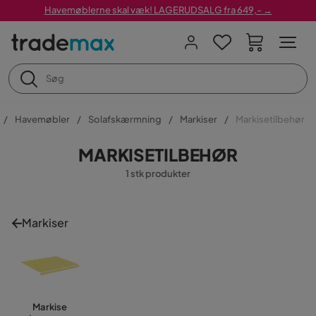
Havemøblerne skal væk! LAGERUDSALG fra 649,- →
Havemøbler
Solafskærmning
Markiser
Markisetilbehør
MARKISETILBEHØR
1 stk produkter
Markiser
Markise