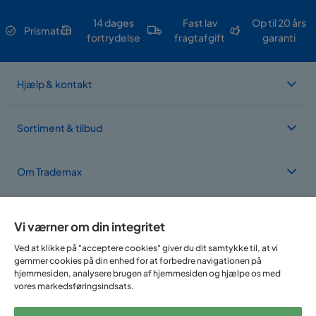
14 dages
Fast lav
Op til 20 års
Prismatch
fortrydelse
fragtafgift
garanti
Hjælp & kontakt
Sortiment & tilbud
Om Trademax
Vi findes i flere forskellige lande
Vi værner om din integritet
Ved at klikke på "acceptere cookies" giver du dit samtykke til, at vi
gemmer cookies på din enhed for at forbedre navigationen på
hjemmesiden, analysere brugen af hjemmesiden og hjælpe os med
vores markedsføringsindsats.