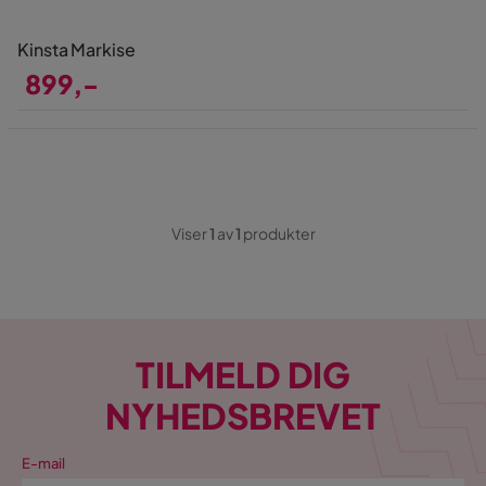
Kinsta Markise
899,-
Pris
Viser
1
av
1
produkter
TILMELD DIG
NYHEDSBREVET
E-mail