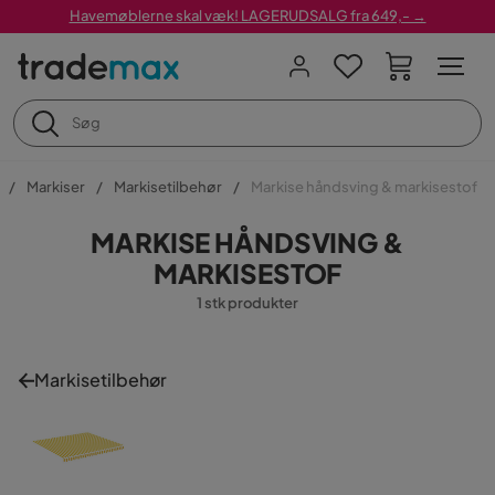
Havemøblerne skal væk! LAGERUDSALG fra 649,- →
Markiser
Markisetilbehør
Markise håndsving & markisestof
MARKISE HÅNDSVING &
MARKISESTOF
1 stk produkter
Markisetilbehør