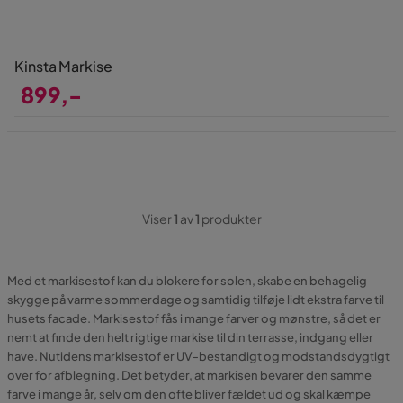
Kinsta Markise
899,-
Pris
Viser
1
av
1
produkter
Med et markisestof kan du blokere for solen, skabe en behagelig
skygge på varme sommerdage og samtidig tilføje lidt ekstra farve til
husets facade. Markisestof fås i mange farver og mønstre, så det er
nemt at finde den helt rigtige markise til din terrasse, indgang eller
have. Nutidens markisestof er UV-bestandigt og modstandsdygtigt
over for afblegning. Det betyder, at markisen bevarer den samme
farve i mange år, selv om den ofte bliver fældet ud og skal kæmpe