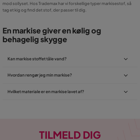
mod sollyset. Hos Trademax har vi forskellige typer markisestof, så
tag et kig og find det stof, der passer til dig.
En markise giver en kølig og
behagelig skygge
Kan markise stoffet tåle vand?
Hvordan rengør jeg min markise?
Hvilket materiale er en markise lavet af?
TILMELD DIG