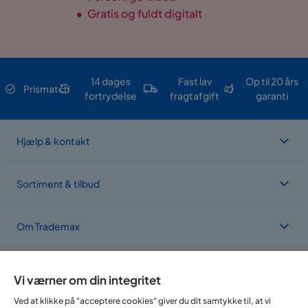
•
Gratis og fuldt digitalt
14 dages
Fast lav
Op til 20 års
Prismatch
fortrydelse
fragtafgift
garanti
Hjælp & kontakt
Sortiment & tilbud
Om Trademax
Vi findes i flere forskellige lande
Vi værner om din integritet
Ved at klikke på "acceptere cookies" giver du dit samtykke til, at vi