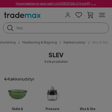
Havemøblerne skal væk! LAGERUDSALG fra 649,- →
sholdning
Madlavning & Bagning
Køkkenudstyr
Øse & Ske
SLEV
4 stk produkter
Køkkenudstyr
Skåle &
Pressere
Øse & Ske