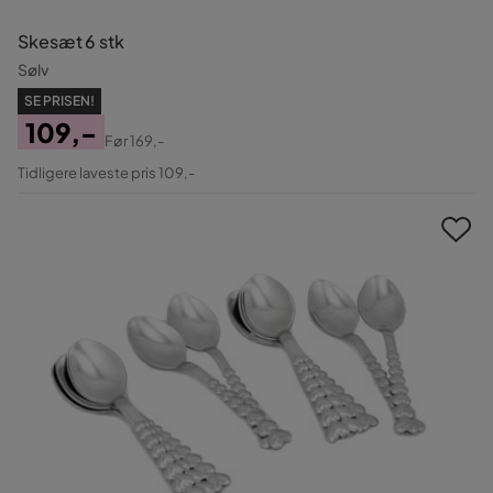
Skesæt 6 stk
Sølv
SE PRISEN!
109,-
Før
169,-
Pris
Original
Tidligere laveste pris 109,-
Pris