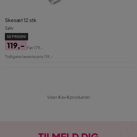
Skesæt 12 stk
Sølv
SE PRISEN!
119,-
Før
179,-
Pris
Original
Tidligere laveste pris 119,-
Pris
Viser
4
av
4
produkter
TILMELD DIG