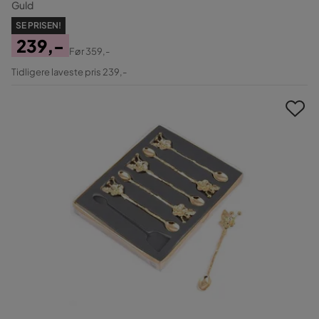
Guld
SE PRISEN!
239,-
Før
359,-
Pris
Original
Tidligere laveste pris 239,-
Pris