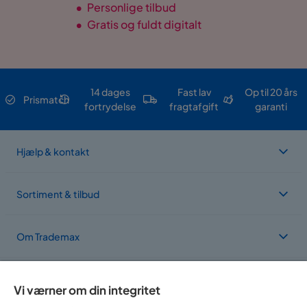
•
Personlige tilbud
•
Gratis og fuldt digitalt
14 dages
Fast lav
Op til 20 års
Prismatch
fortrydelse
fragtafgift
garanti
Hjælp & kontakt
Sortiment & tilbud
Om Trademax
Vi findes i flere forskellige lande
Vi værner om din integritet