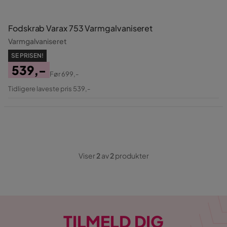
Fodskrab Varax 753 Varmgalvaniseret
Varmgalvaniseret
SE PRISEN!
539,-
Før
699,-
Pris
Original
Tidligere laveste pris 539,-
Pris
Viser
2
av
2
produkter
TILMELD DIG