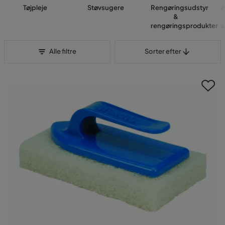
Tøjpleje
Støvsugere
Rengøringsudstyr
A
&
rengøringsprodukter
a
Sorter efter
Alle filtre
Sorter efter