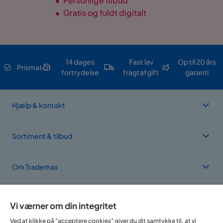
•
Personlige tilbud
•
Gratis og fuldt digitalt
14 dages
Fast lav
Op til 20 års
Prismatch
fortrydelse
fragtafgift
garanti
Hjælp & kontakt
Sortiment & tilbud
Om Trademax
Vi findes i flere forskellige lande
Vi værner om din integritet
Ved at klikke på "acceptere cookies" giver du dit samtykke til, at vi