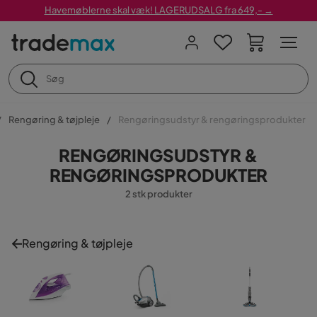
Havemøblerne skal væk! LAGERUDSALG fra 649,- →
Rengøring & tøjpleje
Rengøringsudstyr & rengøringsprodukter
RENGØRINGSUDSTYR &
RENGØRINGSPRODUKTER
2 stk produkter
Rengøring & tøjpleje