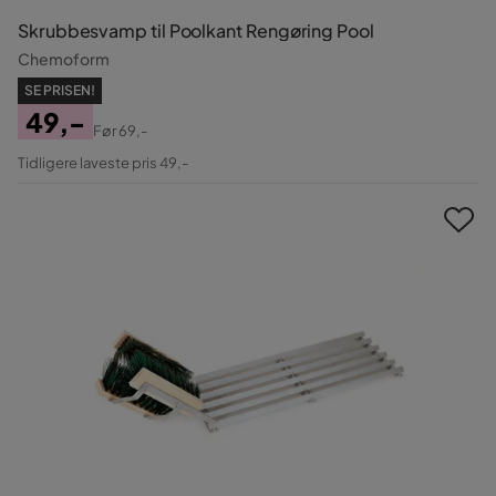
Skrubbesvamp til Poolkant Rengøring Pool
Chemoform
SE PRISEN!
49,-
Før
69,-
Pris
Original
Tidligere laveste pris 49,-
Pris