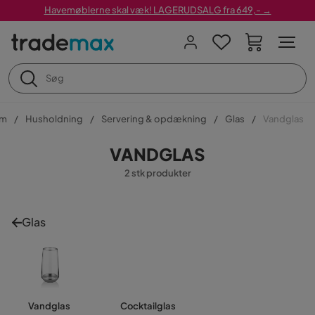
Havemøblerne skal væk! LAGERUDSALG fra 649,- →
em
Husholdning
Servering & opdækning
Glas
Vandglas
VANDGLAS
2 stk produkter
Glas
Vandglas
Cocktailglas