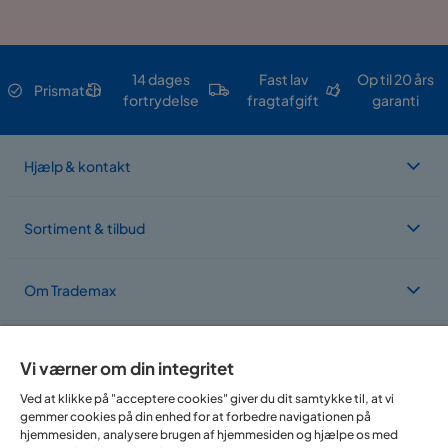
14 dages
Fast lav
Op til 20 års
Prismatch
fortrydelse
fragtafgift
garanti
Hjælp & kontakt
Sortiment & tilbud
Om Trademax
Vi findes i flere forskellige lande
Vi værner om din integritet
Ved at klikke på "acceptere cookies" giver du dit samtykke til, at vi
gemmer cookies på din enhed for at forbedre navigationen på
hjemmesiden, analysere brugen af hjemmesiden og hjælpe os med