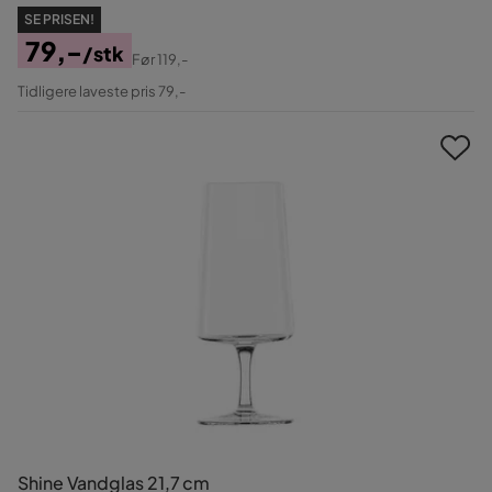
SE PRISEN!
79,-
/stk
Før
119,-
Pris
Original
Tidligere laveste pris 79,-
Pris
Shine Vandglas 21,7 cm