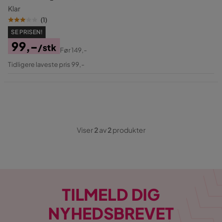
Klar
(
1
)
SE PRISEN!
99,-
/stk
Før
149,-
Pris
Original
Tidligere laveste pris 99,-
Pris
Viser
2
av
2
produkter
TILMELD DIG
NYHEDSBREVET