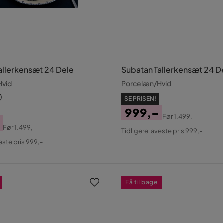
allerkensæt 24 Dele
Subatan Tallerkensæt 24 D
Hvid
Porcelæn/Hvid
)
SE PRISEN!
999,-
Før
1.499,-
Pris
Original
Før
1.499,-
Tidligere laveste pris 999,-
al
Pris
este pris 999,-
Få tilbage