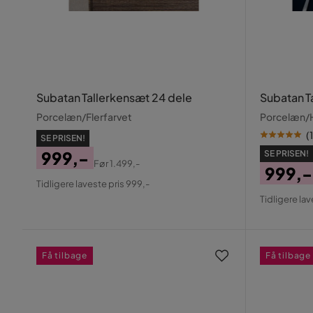
Subatan Tallerkensæt 24 dele
Subatan T
Porcelæn/Flerfarvet
Porcelæn/
(
1
SE PRISEN!
999,-
SE PRISEN!
Før
1.499,-
999,-
Pris
Original
Tidligere laveste pris 999,-
Pris
Origin
Pris
Tidligere lav
Pris
Få tilbage
Få tilbage