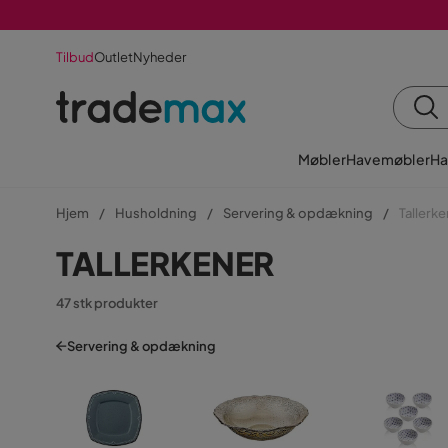
Tilbud
Outlet
Nyheder
Møbler
Havemøbler
Ha
Hjem
Husholdning
Servering & opdækning
Tallerk
TALLERKENER
47 stk produkter
Servering & opdækning