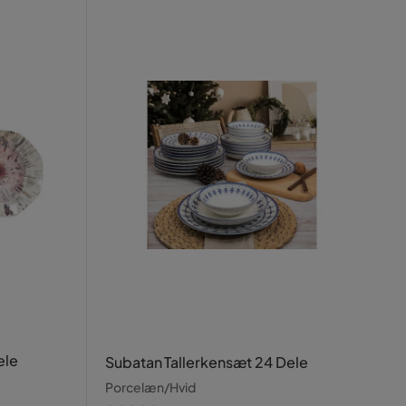
ele
Subatan Tallerkensæt 24 Dele
Porcelæn/Hvid