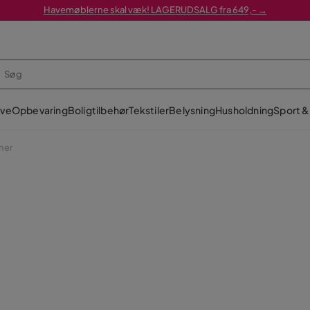
Havemøblerne skal væk! LAGERUDSALG fra 649,- →
ve
Opbevaring
Boligtilbehør
Tekstiler
Belysning
Husholdning
Sport & 
ener