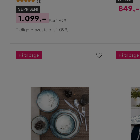
(
1
)
849,-
SE PRISEN!
Pris
1.099,-
Før
1.699,-
Pris
Original
Tidligere laveste pris 1.099,-
Pris
Få tilbage
Få tilbage