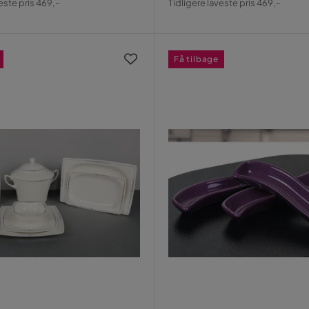
este pris 469,-
Tidligere laveste pris 469,-
Pris
Få tilbage