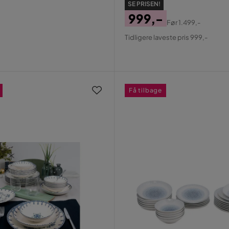
SE PRISEN!
999,-
Før
1.499,-
Pris
Original
Tidligere laveste pris 999,-
Pris
Få tilbage