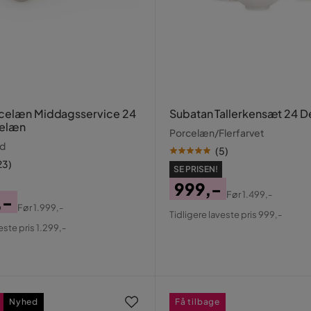
rcelæn Middagsservice 24
Subatan Tallerkensæt 24 D
celæn
Porcelæn/Flerfarvet
d
(
5
)
23
)
SE PRISEN!
999,-
Før
1.499,-
,-
Pris
Original
Før
1.999,-
Tidligere laveste pris 999,-
al
Pris
este pris 1.299,-
Nyhed
Få tilbage