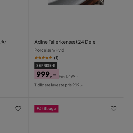
ele
Adine Tallerkensæt 24 Dele
Porcelæn/Hvid
(
1
)
SE PRISEN!
999,-
Før
1.499,-
Pris
Original
Tidligere laveste pris 999,-
Pris
Få tilbage