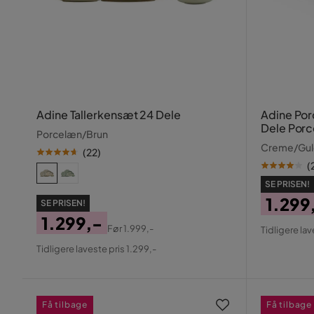
Adine Tallerkensæt 24 Dele
Adine Po
Dele Por
Porcelæn/Brun
Creme/Gul
(
22
)
(
SE PRISEN!
1.299
SE PRISEN!
1.299,-
Pris
Origin
Før
1.999,-
Tidligere lav
Pris
Original
Pris
Tidligere laveste pris 1.299,-
Pris
Få tilbage
Få tilbage