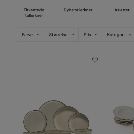
Firkantede
Dybe tallerkner
Asietter
tallerkner
Farve
Størrelse
Pris
Kategori