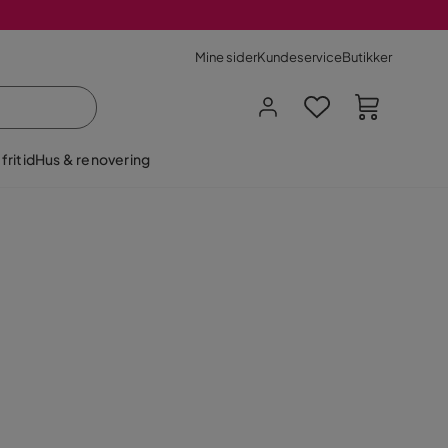
Mine sider
Kundeservice
Butikker
fritid
Hus & renovering