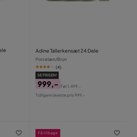
ele
Adine Tallerkensæt 24 Dele
Porcelæn/Brun
(
4
)
SE PRISEN!
999,-
Før
1.499,-
Pris
Original
Tidligere laveste pris 999,-
Pris
Få tilbage