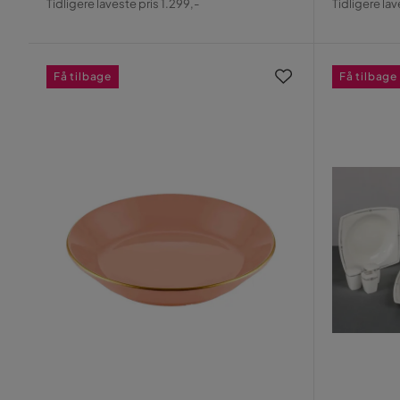
Tidligere laveste pris 1.299,-
Tidligere lav
Pris
Pris
Få tilbage
Få tilbage