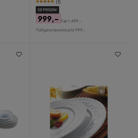
(
1
)
SE PRISEN!
999,-
Før
1.499,-
Pris
Original
Tidligere laveste pris 999,-
Pris