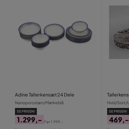
Adine Tallerkensæt 24 Dele
Tallerkens
Nanoporcelæn/Mørkeblå
Hvid/Sort/Li
SE PRISEN!
SE PRISEN!
1.299,-
469,-
Før
1.999,-
Pris
Original
Pris
Origin