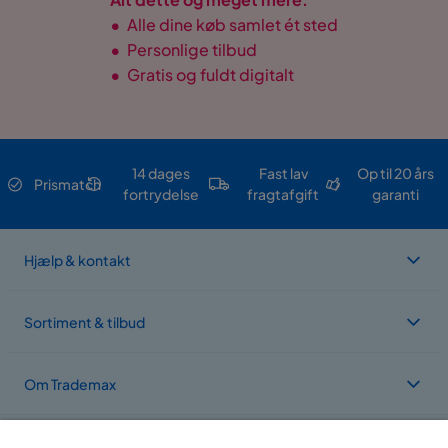
•
Alle dine køb samlet ét sted
•
Personlige tilbud
•
Gratis og fuldt digitalt
14 dages
Fast lav
Op til 20 års
Prismatch
fortrydelse
fragtafgift
garanti
Hjælp & kontakt
Sortiment & tilbud
Om Trademax