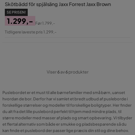
Skötbädd för spjälsäng Jaxx Forrest Jaxx Brown
SE PRISEN!
1.299,-
Før
1.799,-
Pris
Original
Tidligere laveste pris 1.299,-
Pris
Viser
6
av
6
produkter
Puslebordet er et must til alle børnefamilier med små børn, uanset
hvordan de bor. Derfor har vi samlet et bredt udbud af pusleborde i
forskellige størrelser og modeller til forskellige boligtyper. Her finder
du alt fra det lille puslebord perfekt til hjem med mindre plads, til
større modeller med masser af plads og smart opbevaring. Vi tilbyder
et flertal alternativ som både er smukke og pladsbesparende så du
kan finde et puslebord der passer lige præcis din stil og dine behov.