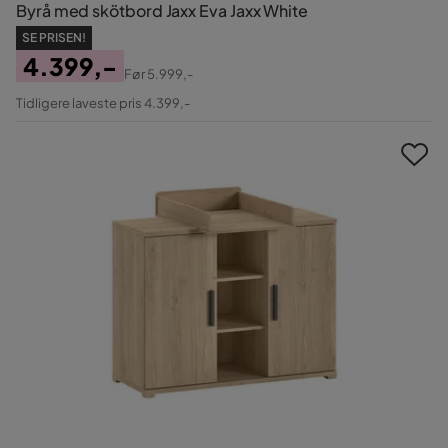
Byrå med skötbord Jaxx Eva Jaxx White
SE PRISEN!
4.399,-
Før
5.999,-
Pris
Original
Tidligere laveste pris 4.399,-
Pris