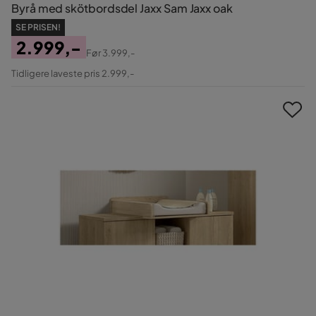
Byrå med skötbordsdel Jaxx Sam Jaxx oak
SE PRISEN!
2.999,-
Før
3.999,-
Pris
Original
Tidligere laveste pris 2.999,-
Pris