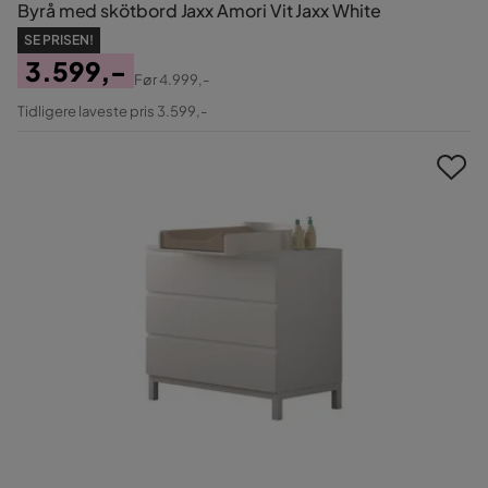
Byrå med skötbord Jaxx Amori Vit Jaxx White
SE PRISEN!
3.599,-
Før
4.999,-
Pris
Original
Tidligere laveste pris 3.599,-
Pris