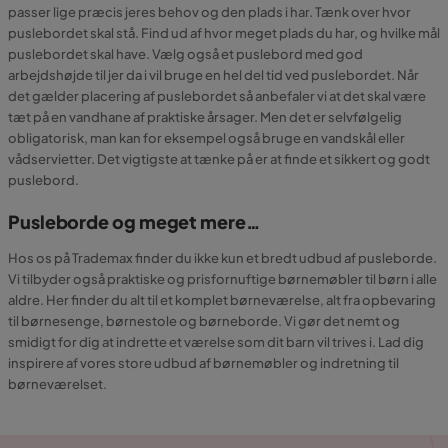
passer lige præcis jeres behov og den plads i har. Tænk over hvor
puslebordet skal stå. Find ud af hvor meget plads du har, og hvilke mål
puslebordet skal have. Vælg også et puslebord med god
arbejdshøjde til jer da i vil bruge en hel del tid ved puslebordet. Når
det gælder placering af puslebordet så anbefaler vi at det skal være
tæt på en vandhane af praktiske årsager. Men det er selvfølgelig
obligatorisk, man kan for eksempel også bruge en vandskål eller
vådservietter. Det vigtigste at tænke på er at finde et sikkert og godt
puslebord.
Pusleborde og meget mere…
Hos os på Trademax finder du ikke kun et bredt udbud af pusleborde.
Vi tilbyder også praktiske og prisfornuftige børnemøbler til børn i alle
aldre. Her finder du alt til et komplet børneværelse, alt fra opbevaring
til børnesenge, børnestole og børneborde. Vi gør det nemt og
smidigt for dig at indrette et værelse som dit barn vil trives i. Lad dig
inspirere af vores store udbud af børnemøbler og indretning til
børneværelset.