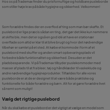
Hos os på Trademax finder du prisfornuftige og holdbare pusleborde
som stiller høje krav på både hygiejne og sikkerhed. Velkommen!
Som forældre findes der en overflod af ting som man bør skaffe. Et
puslebord er lige præcis sådan en ting, det gør det ikke kun nemmere
at skifte ble, men det er også en god idé at have en stationær
overflade som altid er klar til at blive brugt og hvor det nødvendige
tilbehør er samlet på et sted. At købe et kommode i form af et
puslebord med skuffer og anden smart opbevaringsplads vil
forbedre både funktionalitet og sikkerhed. Desuden er det
pladsbesparende. Vi på Trademax tilbyder puslekommoder med
masser af plads til at fra bleer, tøj og håndklæder til vaskeklude og
andre nødvendige hygiejneprodukter. Tilfældes for alle vores
pusleborde er at de er designet til at være både praktiske og
funktionelle for både forældre og børn. Alt for at gøre forældre livet
så nemt som muligt!
Vælg det rigtige puslebord
Når du skal købe et puslebord er det vigtigt at vælge en model som