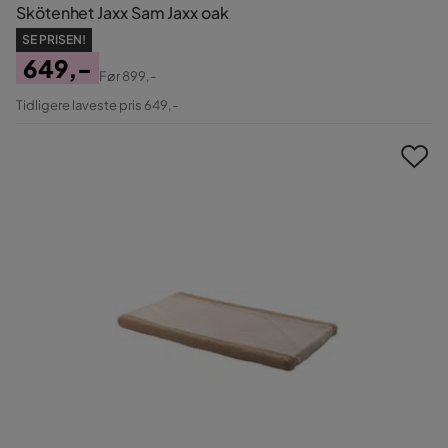
Skötenhet Jaxx Sam Jaxx oak
SE PRISEN!
649,-
Før
899,-
Pris
Original
Tidligere laveste pris 649,-
Pris