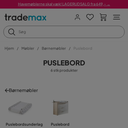
Havemøblerne skal væk! LAGERUDSALG fra 649,- →
Hjem
Møbler
Børnemøbler
Puslebord
PUSLEBORD
6 stk produkter
Børnemøbler
Puslebordsunderlag
Puslebord