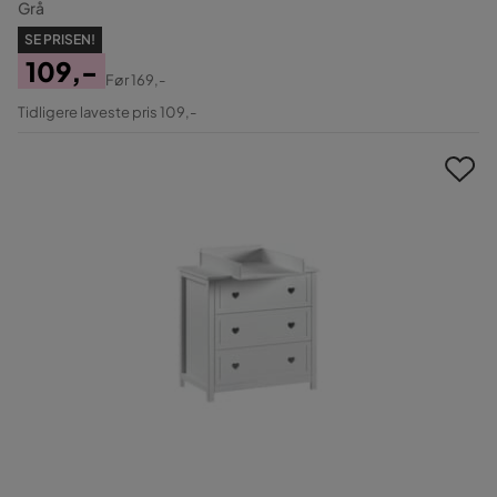
Grå
SE PRISEN!
109,-
Før
169,-
Pris
Original
Tidligere laveste pris 109,-
Pris