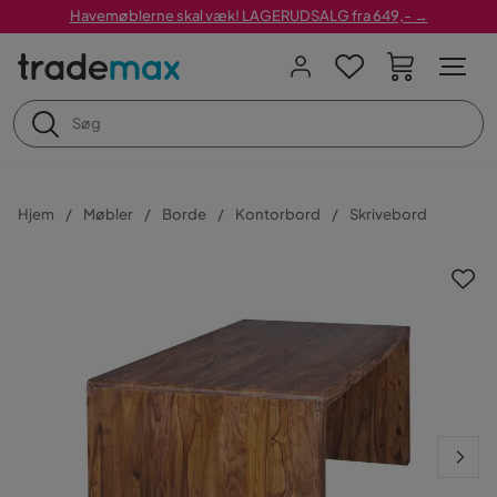
Havemøblerne skal væk! LAGERUDSALG fra 649,- →
Hjem
Møbler
Borde
Kontorbord
Skrivebord