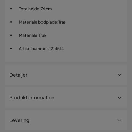
Totalhøjde
:
76 cm
Materiale bodplade
:
Træ
Materiale
:
Træ
Artikelnummer
:
1214514
Detaljer
Artikelnummer:
1214514
Produkt information
Størrelse
Højde
76 cm
Levering
Totalhøjde
76 cm