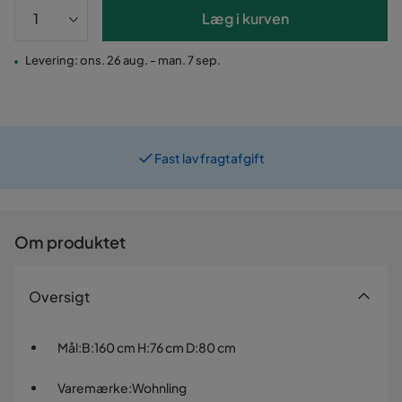
Læg i kurven
Levering: ons. 26 aug. - man. 7 sep.
Fast lav fragtafgift
Prismatch
Om produktet
Oversigt
Mål
:
B:160 cm H:76 cm D:80 cm
Varemærke
:
Wohnling