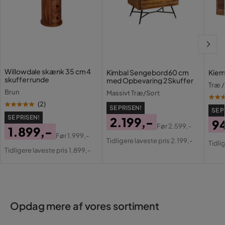
Willowdale skænk 35 cm 4
Kimbal Sengebord 60 cm
Kiem
skuffer runde
med Opbevaring 2 Skuffer
Træ /
Brun
Massivt Træ/Sort
(
2
)
SE PRISEN!
SE P
SE PRISEN!
2.199,-
9
Før
2.599,-
1.899,-
Pris
Original
Pri
Or
Før
1.999,-
Tidligere laveste pris 2.199,-
Pris
Original
Tidli
Pris
Pri
Tidligere laveste pris 1.899,-
Pris
Opdag mere af vores sortiment