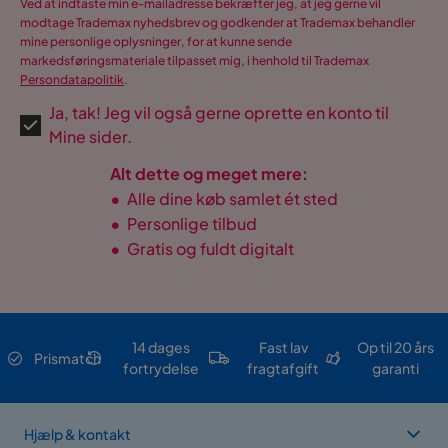
Ved at indtaste min e-mailadresse bekræfter jeg, at jeg gerne vil
modtage Trademax nyhedsbrev og godkender at Trademax behandler
mine personlige oplysninger, for at kunne sende
markedsføringsmateriale tilpasset mig, i henhold til Trademax
Persondatapolitik
.
Ja, tak! Jeg vil også gerne oprette en konto til
Mine sider.
Alt dette og meget mere:
•
Alle dine køb samlet ét sted
•
Personlige tilbud
•
Gratis og fuldt digitalt
14 dages
Fast lav
Op til 20 års
Prismatch
fortrydelse
fragtafgift
garanti
Hjælp & kontakt