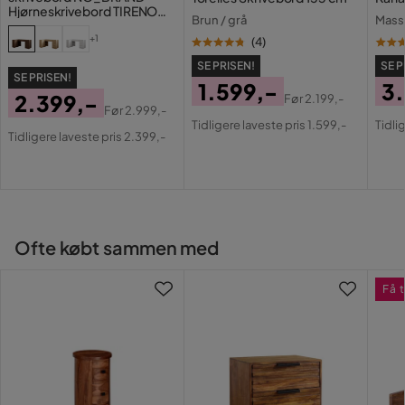
Hjørneskrivebord TIRENO
Brun / grå
Mass
Stil
Rustik
brun
+1
(
4
)
Vægt
68 kg
SE PRISEN!
SE P
SE PRISEN!
1.599,-
3
2.399,-
Før
2.199,-
Farve
Natur
Før
2.999,-
Pris
Original
Pri
Or
Pris
Original
Tidligere laveste pris 1.599,-
Tidli
Pris
Pri
Tidligere laveste pris 2.399,-
Serie
Boha
Pris
Ofte købt sammen med
Få 