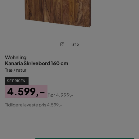
1 af 5
Wohnling
Kanaria Skrivebord 160 cm
Træ / natur
SE PRISEN!
4.599,-
Før
4.999,-
Pris
Original
Tidligere laveste pris 4.599,-
Pris