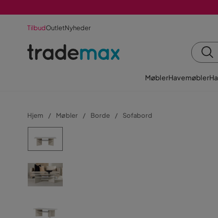
Tilbud
Outlet
Nyheder
Møbler
Havemøbler
Ha
Hjem
Møbler
Borde
Sofabord