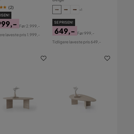
(
2
)
+1
ISEN!
999,-
SE PRISEN!
Før
2.999,-
649,-
s
ginal
Før
999,-
ere laveste pris 1.999,-
Pris
Original
s
Tidligere laveste pris 649,-
Pris