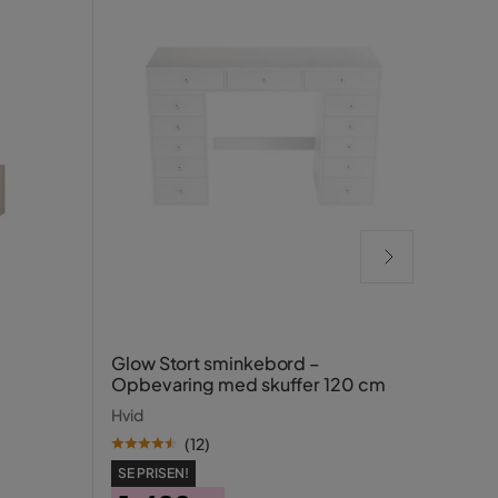
Pepp
Glow Stort sminkebord –
form
Opbevaring med skuffer 120 cm
Beige
Hvid
(
12
)
SE PRISEN!