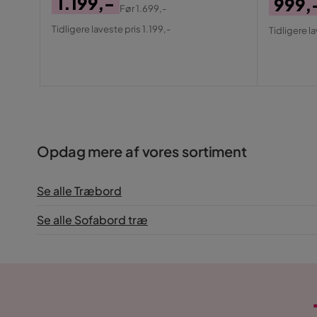
1.199,-
999,
Før
1.699,-
Pris
Original
Pris
Origin
Tidligere laveste pris 1.199,-
Tidligere l
Pris
Pris
Opdag mere af vores sortiment
Se alle Træbord
Se alle Sofabord træ