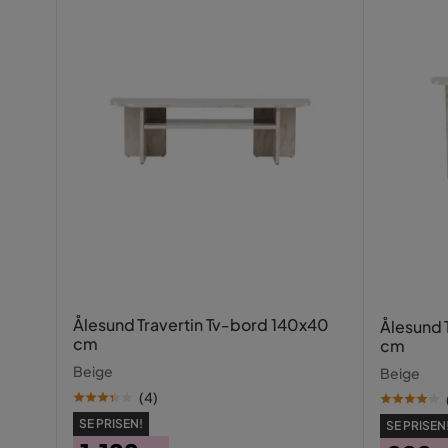
Tåler slet ingen fugt. Men du får hvad du betaler
Farve
Beige
Oversat fra svensk
•
Se original
Serie
Ålesund
Homan B
•
8 måneder siden
HB
Marika
•
9 måneder siden
M
Enver B
•
11 måneder siden
EB
Ålesund Travertin Tv-bord 140x40
Ålesund 
cm
cm
Beige
Beige
(
4
)
SE PRISEN!
SE PRISEN