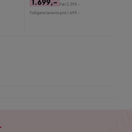
1.699,-
Før
3.399,-
SE PR
Pris
Original
Tidligere laveste pris 1.699,-
5.
Pris
Pris
Ori
Tidlig
Pris
T