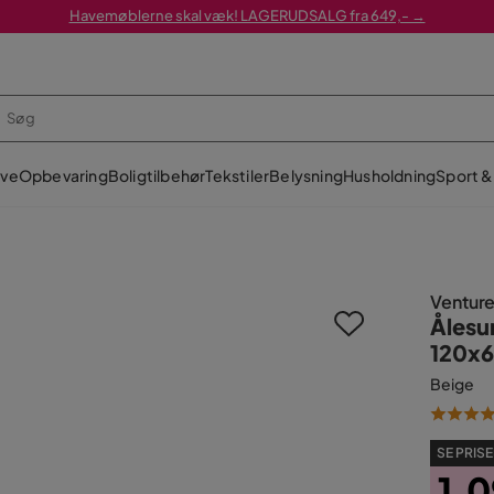
Havemøblerne skal væk! LAGERUDSALG fra 649,- →
ve
Opbevaring
Boligtilbehør
Tekstiler
Belysning
Husholdning
Sport & 
Ventur
Ålesu
120x6
Beige
SE PRISE
1.0