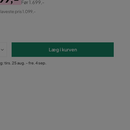
Før
1.699,-
ginal
 laveste pris 1.099,-
Læg i kurven
: tirs. 25 aug. - fre. 4 sep.