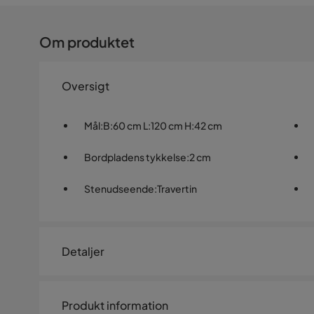
Om produktet
Oversigt
Mål
:
B:60 cm L:120 cm H:42 cm
Bordpladens tykkelse
:
2 cm
Stenudseende
:
Travertin
Detaljer
Artikelnummer:
SYN0003956
Produkt information
Størrelse