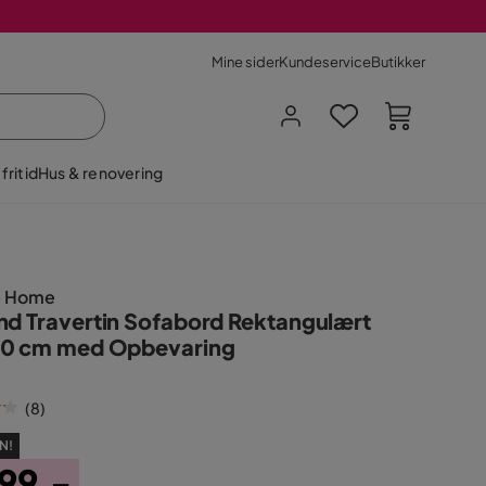
Mine sider
Kundeservice
Butikker
fritid
Hus & renovering
e Home
nd Travertin Sofabord Rektangulært
0 cm med Opbevaring
(
8
)
N!
99,-