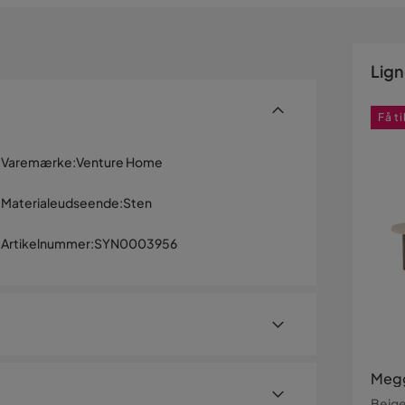
Lig
Få t
Varemærke
:
Venture Home
Materialeudseende
:
Sten
Artikelnummer
:
SYN0003956
Megg
Beig