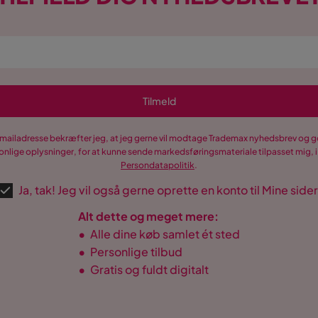
Tilmeld
-mailadresse bekræfter jeg, at jeg gerne vil modtage Trademax nyhedsbrev og
nlige oplysninger, for at kunne sende markedsføringsmateriale tilpasset mig, i
Persondatapolitik
.
Ja, tak! Jeg vil også gerne oprette en konto til Mine sider
Alt dette og meget mere:
•
Alle dine køb samlet ét sted
•
Personlige tilbud
•
Gratis og fuldt digitalt