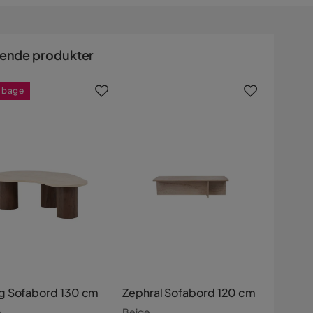
nende produkter
ilbage
 Sofabord 130 cm
Zephral Sofabord 120 cm
e
Beige