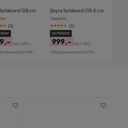
h Sofabord 128 cm
Zeyra Sofabord 139,5 cm
tin
Travertin
(
3
)
(
3
)
ISEN!
SE PRISEN!
9,-
999,-
Før
1.499,-
Før
1.499,-
s
ginal
Pris
Original
ere laveste pris 999,-
Tidligere laveste pris 999,-
s
Pris