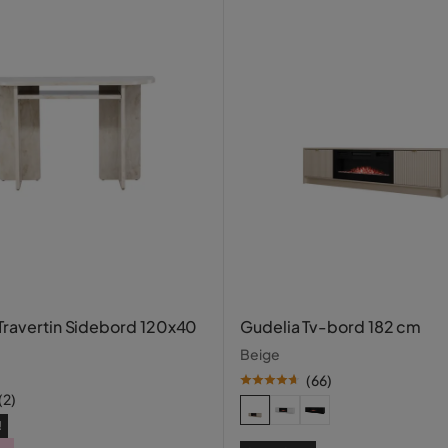
 for.
Travertin Sidebord 120x40
Gudelia Tv-bord 182 cm
Beige
(
66
)
Verified by Trustvoice
(
2
)
!