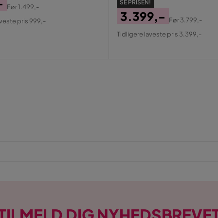
-
SE PRISEN!
Før
1.499,-
3.399,-
al
Før
3.799,-
aveste pris 999,-
Pris
Original
Tidligere laveste pris 3.399,-
Pris
TILMELD DIG NYHEDSBREVE