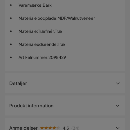
Varemærke
:
Bark
Materiale bodplade
:
MDF/Walnutveneer
Materiale
:
Træfinér,Træ
Materialeudseende
:
Træ
Artikelnummer
:
2098429
Detaljer
Artikelnummer:
2098429
Produkt information
Størrelse
Højde
44 cm
Anmeldelser
4.3
(
34
)