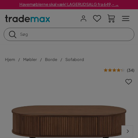
Havemøblerne skal væk! LAGERUDSALG fra 649,- →
Hjem
Møbler
Borde
Sofabord
(
34
)