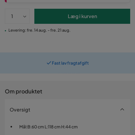
Læg i kurven
Levering: fre. 14 aug. - fre. 21 aug.
Fast lav fragtafgift
Prismatch
Om produktet
Oversigt
Mål
:
B:60 cm L:118 cm H:44 cm