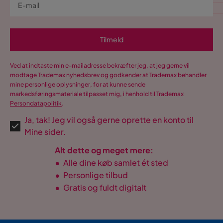
Elin P
EP
Meget flot og som forventet. Det eneste er, at der er en lille
Tilmeld
flænge på æsken, som om der er gnidet et stykke af træet
af, og så dufter det utroligt stærkt af olie eller plet eller
lignende. Jeg opbevarede slik i æsken i et par dage, som
Ved at indtaste min e-mailadresse bekræfter jeg, at jeg gerne vil
jeg så måtte smide ud, da de smagte som om de lugtede.
modtage Trademax nyhedsbrev og godkender at Trademax behandler
mine personlige oplysninger, for at kunne sende
Oversat fra svensk
•
Se original
markedsføringsmateriale tilpasset mig, i henhold til Trademax
Persondatapolitik
.
2 år siden
Ja, tak! Jeg vil også gerne oprette en konto til
Vis flere anmeldelser
Mine sider.
Verified by Trustvoice
Alt dette og meget mere:
•
Alle dine køb samlet ét sted
•
Personlige tilbud
•
Gratis og fuldt digitalt