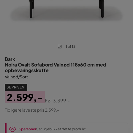
1 af 13
Bark
Noira Ovalt Sofabord Valnød 118x60 cm med
opbevaringsskuffe
Valnød/Sort
SE PRISEN!
2.599,-
Før
3.399,-
Pris
Original
Tidligere laveste pris 2.599,-
Pris
5 personer
Ser i øjeblikket dette produkt