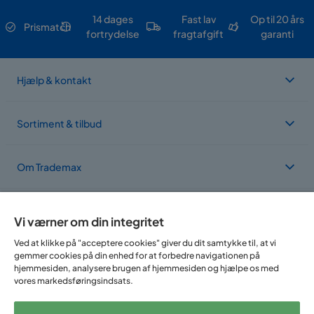
14 dages
Fast lav
Op til 20 års
Prismatch
fortrydelse
fragtafgift
garanti
Hjælp & kontakt
Sortiment & tilbud
Om Trademax
Vi findes i flere forskellige lande
Vi værner om din integritet
Ved at klikke på "acceptere cookies" giver du dit samtykke til, at vi
gemmer cookies på din enhed for at forbedre navigationen på
hjemmesiden, analysere brugen af hjemmesiden og hjælpe os med
vores markedsføringsindsats.