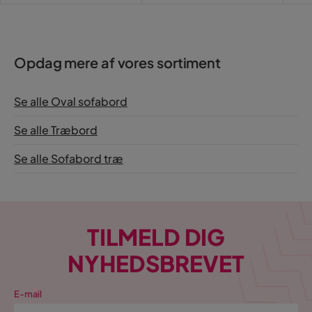
benene var med
Oversat fra finsk
•
Se original
Opdag mere af vores sortiment
2 år siden
Se alle Oval sofabord
Pegah F
PF
Se alle Træbord
Fint sofabord selvom det blev leveret lidt sent!
Se alle Sofabord træ
Oversat fra svensk
•
Se original
2 år siden
sn
SN
TILMELD DIG
Katastrofe køb ikke dette
NYHEDSBREVET
Oversat fra svensk
•
Se original
E-mail
2 år siden