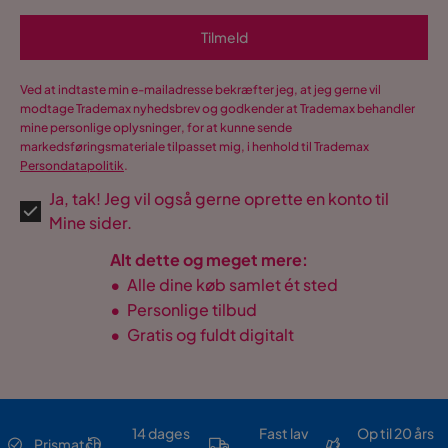
Tilmeld
Ved at indtaste min e-mailadresse bekræfter jeg, at jeg gerne vil
modtage Trademax nyhedsbrev og godkender at Trademax behandler
mine personlige oplysninger, for at kunne sende
markedsføringsmateriale tilpasset mig, i henhold til Trademax
Persondatapolitik
.
Ja, tak! Jeg vil også gerne oprette en konto til
Mine sider.
Alt dette og meget mere:
•
Alle dine køb samlet ét sted
•
Personlige tilbud
•
Gratis og fuldt digitalt
14 dages
Fast lav
Op til 20 års
Prismatch