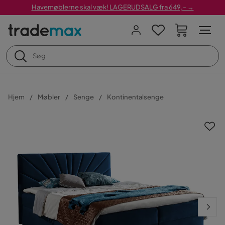
Havemøblerne skal væk! LAGERUDSALG fra 649,- →
Hjem
Møbler
Senge
Kontinentalsenge