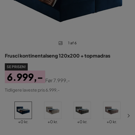
1 af 6
Frusci kontinentalseng 120x200 + topmadras
SE PRISEN!
6.999,-
Før
7.999,-
Pris
Original
Tidligere laveste pris 6.999,-
Pris
Pris
Pris
Pris
Pris
+
0 kr.
+
0 kr.
+
0 kr.
+
0 kr.