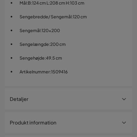
Mål
:
B:124 cm L:208 cm H:103 cm
Sengebredde/ Sengemål
:
120 cm
Sengemål
:
120x200
Sengelængde
:
200 cm
Sengehøjde
:
49.5 cm
Artikelnummer
:
1509416
Detaljer
Artikelnummer:
1509416
Produkt information
Størrelse