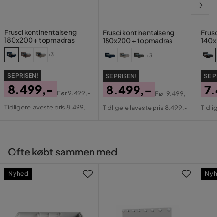
Materiale
Stof
Materialeudseende
Stof
Frusci kontinentalseng
Frusci kontinentalseng
Frus
180x200 + topmadras
180x200 + topmadras
140x
Segebund/box
Opbevaringsbund cm
+3
+3
Materiale polstring
100% polyester
SE PRISEN!
SE PRISEN!
SE P
8.499,-
8.499,-
7
Funktion
Før
9.499,-
Før
9.499,-
Pris
Original
Pris
Original
Pri
Or
Tidligere laveste pris 8.499,-
Tidligere laveste pris 8.499,-
Tidli
Pris
Förvaring
Ja
Pris
Pri
Andet
Ofte købt sammen med
Form
Rektangulære
Nyhed
Ny
Farvenavn
Chicago 7
Udseende
Fløjl