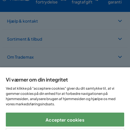
fortrydelse
fragtafgift
garanti
Hjælp & kontakt
Sortiment & tilbud
Om Trademax
Vi findes i flere forskellige lande
Vi værner om din integritet
Ved at klikke på "acceptere cookies" giver du dit samtykke til, at vi
gemmer cookies på din enhed for at forbedre navigationen på
hjemmesiden, analysere brugen af hjemmesiden og hjælpe os med
vores markedsføringsindsats.
Accepter cookies
Følg os på: