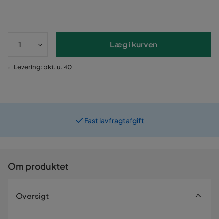
Læg i kurven
Levering: okt. u. 40
Fast lav fragtafgift
Om produktet
Oversigt