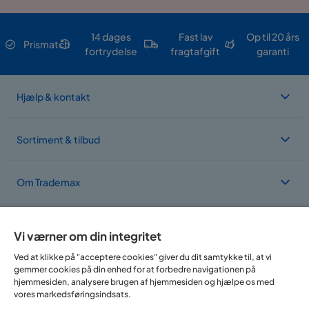
14 dages
Fast lav
Op til 20 års
Prismatch
fortrydelse
fragtafgift
garanti
Hjælp & kontakt
Sortiment & tilbud
Om Trademax
Vi findes i flere forskellige lande
Vi værner om din integritet
Ved at klikke på "acceptere cookies" giver du dit samtykke til, at vi
gemmer cookies på din enhed for at forbedre navigationen på
hjemmesiden, analysere brugen af hjemmesiden og hjælpe os med
vores markedsføringsindsats.