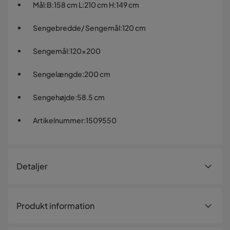
Mål
:
B:158 cm L:210 cm H:149 cm
Sengebredde/ Sengemål
:
120 cm
Sengemål
:
120x200
Sengelængde
:
200 cm
Sengehøjde
:
58.5 cm
Artikelnummer
:
1509550
Detaljer
Artikelnummer:
1509550
Produkt information
Størrelse