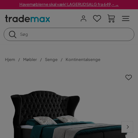
Havemøblerne skal væk! LAGERUDSALG fra 649,- →
Hjem
Møbler
Senge
Kontinentalsenge