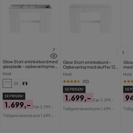
Farvenavn
Chicago 6
Fjedring springmadras
Pocket
Stil
Tidløs
Justerbar
Nej
7
Farve
Sort
Glow Stort sminkebord med
Glow Stort sminkebord –
Glow
glasplade – opbevaring med
Opbevaring med skuffer 120
med 
skuffer og rum 120 cm
cm
Holl
Madras
Medfølger ikke
Hvid
Hvid
Hvid
opla
(
12
)
Sengegavl
Med hovedgærde
SE PRISEN!
SE P
1.699,-
9
SE PRISEN!
Serie
Før
3.399,-
1.699,-
Pris
Original
Pri
Or
Før
3.399,-
Tidligere laveste pris 1.699,-
Tidli
Navn på stoffet
Chicago 6
Pris
Original
Pris
Pri
Tidligere laveste pris 1.699,-
Pris
Madras
Springmadras