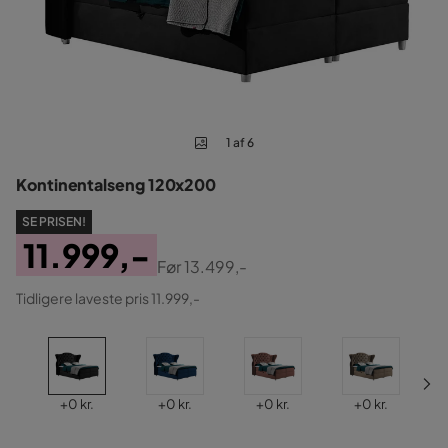
1 af 6
Kontinentalseng 120x200
SE PRISEN!
11.999,-
Før
13.499,-
Pris
Original
Tidligere laveste pris 11.999,-
Pris
Pris
Pris
Pris
Pris
+
0 kr.
+
0 kr.
+
0 kr.
+
0 kr.