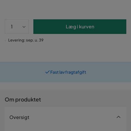
Læg i kurven
Levering: sep. u. 39
Fast lav fragtafgift
Om produktet
Oversigt