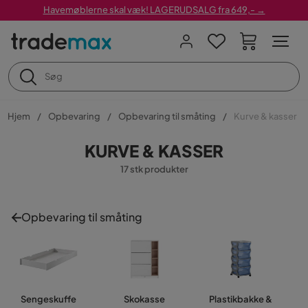
Havemøblerne skal væk! LAGERUDSALG fra 649,- →
Hjem
Opbevaring
Opbevaring til småting
Kurve & kasser
KURVE & KASSER
17 stk produkter
Opbevaring til småting
Sengeskuffe
Skokasse
Plastikbakke &