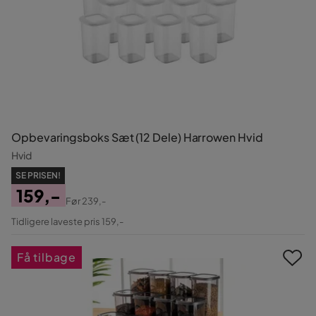
Opbevaringsboks Sæt (12 Dele) Harrowen Hvid
Hvid
SE PRISEN!
159,-
Før
239,-
Pris
Original
Tidligere laveste pris 159,-
Pris
Få tilbage