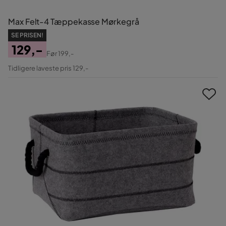
Max Felt-4 Tæppekasse Mørkegrå
SE PRISEN!
129,-
Før
199,-
Pris
Original
Tidligere laveste pris 129,-
Pris