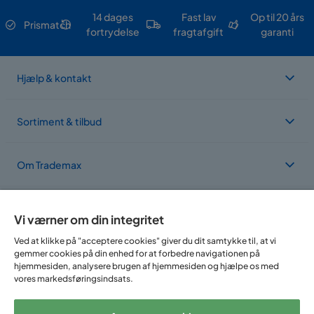
14 dages
Fast lav
Op til 20 års
Prismatch
fortrydelse
fragtafgift
garanti
Hjælp & kontakt
Sortiment & tilbud
Om Trademax
Vi findes i flere forskellige lande
Vi værner om din integritet
Ved at klikke på "acceptere cookies" giver du dit samtykke til, at vi
gemmer cookies på din enhed for at forbedre navigationen på
hjemmesiden, analysere brugen af hjemmesiden og hjælpe os med
vores markedsføringsindsats.