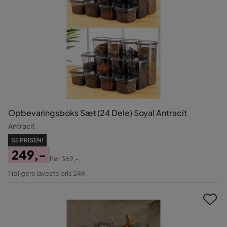
Opbevaringsboks Sæt (24 Dele) Soyal Antracit
Antracit
SE PRISEN!
249,-
Før
369,-
Pris
Original
Tidligere laveste pris 249,-
Pris