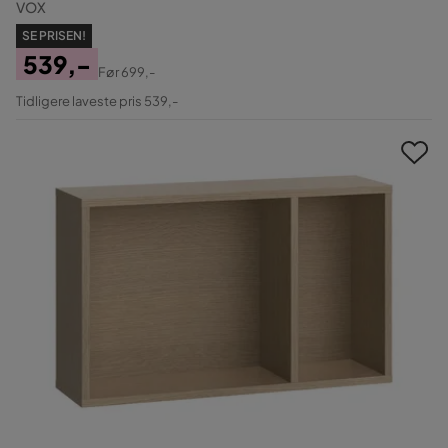
VOX
SE PRISEN!
539,-
Før
699,-
Pris
Original
Tidligere laveste pris 539,-
Pris