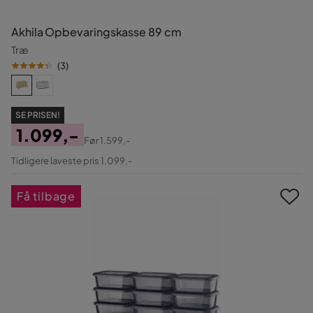
Akhila Opbevaringskasse 89 cm
Træ
(
3
)
SE PRISEN!
1.099,-
Før
1.599,-
Pris
Original
Tidligere laveste pris 1.099,-
Pris
Få tilbage