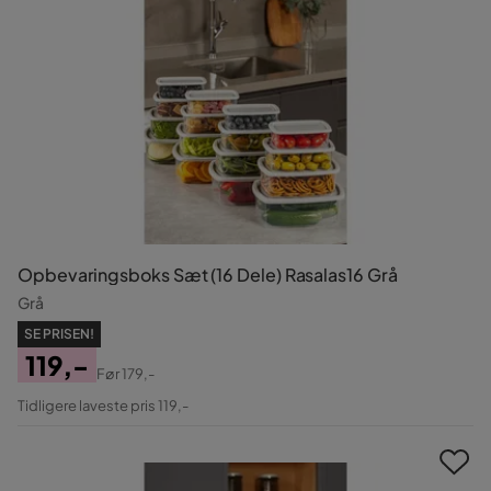
Opbevaringsboks Sæt (16 Dele) Rasalas16 Grå
Grå
SE PRISEN!
119,-
Før
179,-
Pris
Original
Tidligere laveste pris 119,-
Pris