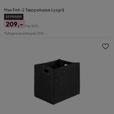
Max Felt-2 Tæppekasse Lysgrå
SE PRISEN!
209,-
Før
309,-
Pris
Original
Tidligere laveste pris 209,-
Pris