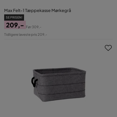
Max Felt-1 Tæppekasse Mørkegrå
SE PRISEN!
209,-
Før
309,-
Pris
Original
Tidligere laveste pris 209,-
Pris