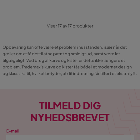
Viser
17
av
17
produkter
Opbevaring kan ofte være et problem i husstanden, især når det
gæller om at få det til at se pænt og smidigt ud, samt være let
tilgægeligt. Ved brug af kurve og kister er dette ikke længere et
problem. Trademax's kurve og kister fås både i et modernet design
og klassisk stil, hvilket betyder, at dit indretning får tilført et ekstra lyft.
TILMELD DIG
NYHEDSBREVET
E-mail