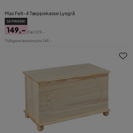
Max Felt-4 Tæppekasse Lysgrå
SE PRISEN!
149,-
Før
229,-
Pris
Original
Tidligere laveste pris 149,-
Pris