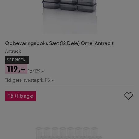
Opbevaringsboks Sæt (12 Dele) Ornel Antracit
Antracit
SE PRISEN!
119,-
Før
179,-
Pris
Original
Tidligere laveste pris 119,-
Pris
Få tilbage