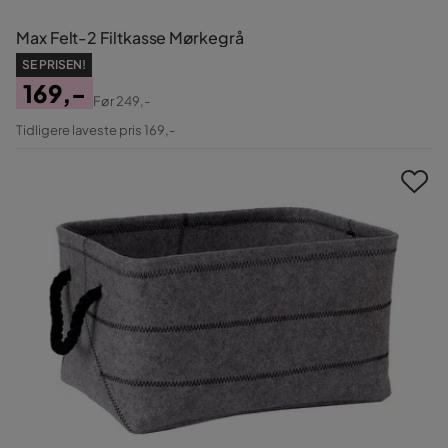
Max Felt-2 Filtkasse Mørkegrå
SE PRISEN!
169,-
Før
249,-
Pris
Original
Tidligere laveste pris 169,-
Pris