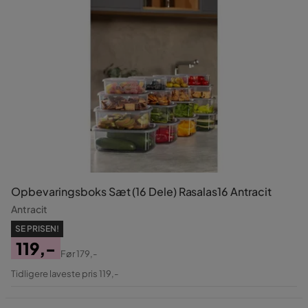
Opbevaringsboks Sæt (16 Dele) Rasalas16 Antracit
Antracit
SE PRISEN!
119,-
Før
179,-
Pris
Original
Tidligere laveste pris 119,-
Pris