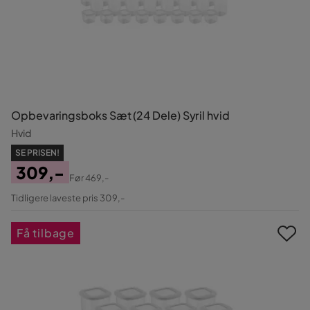
Opbevaringsboks Sæt (24 Dele) Syril hvid
Hvid
SE PRISEN!
309,-
Før
469,-
Pris
Original
Tidligere laveste pris 309,-
Pris
Få tilbage