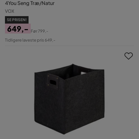
4You Seng Træ/Natur
VOX
SE PRISEN!
649,-
Før
799,-
Pris
Original
Tidligere laveste pris 649,-
Pris