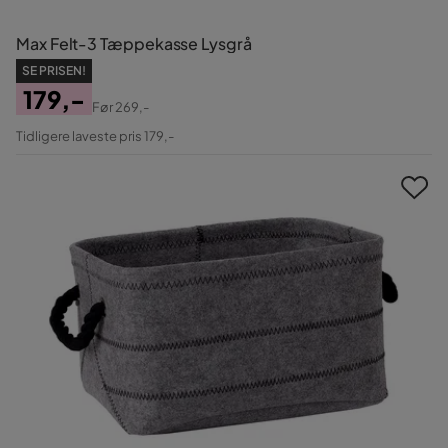
Max Felt-3 Tæppekasse Lysgrå
SE PRISEN!
179,-
Før
269,-
Pris
Original
Tidligere laveste pris 179,-
Pris