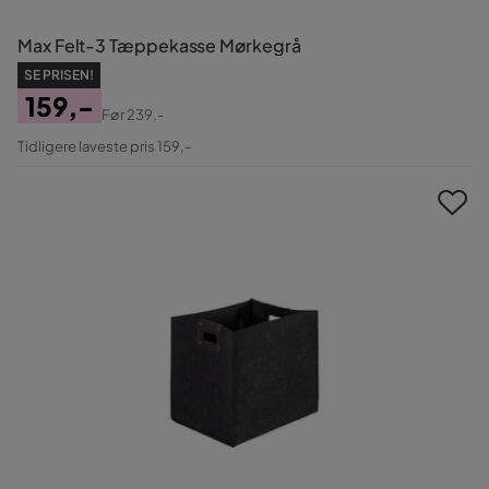
Max Felt-3 Tæppekasse Mørkegrå
SE PRISEN!
159,-
Før
239,-
Pris
Original
Tidligere laveste pris 159,-
Pris