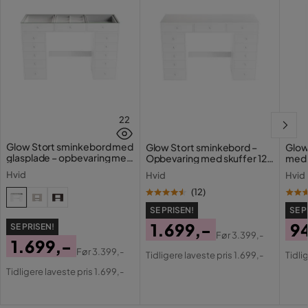
22
Glow Stort sminkebord med
Glow Stort sminkebord –
Glow
glasplade – opbevaring med
Opbevaring med skuffer 120
med 
skuffer og rum 120 cm
cm
Holl
Hvid
Hvid
Hvid
opla
(
12
)
SE PRISEN!
SE P
1.699,-
9
SE PRISEN!
Før
3.399,-
1.699,-
Pris
Original
Pri
Or
Før
3.399,-
Tidligere laveste pris 1.699,-
Tidli
Pris
Original
Pris
Pri
Tidligere laveste pris 1.699,-
Pris