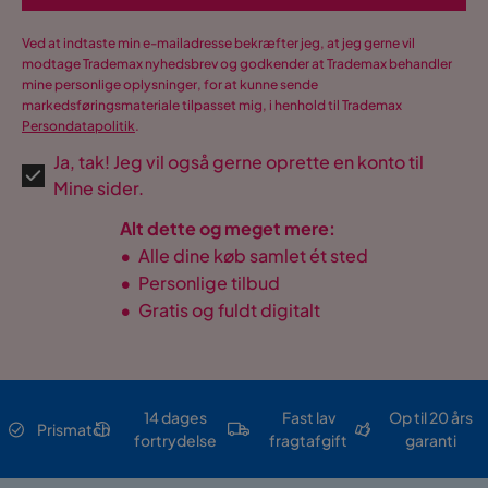
Ved at indtaste min e-mailadresse bekræfter jeg, at jeg gerne vil
modtage Trademax nyhedsbrev og godkender at Trademax behandler
mine personlige oplysninger, for at kunne sende
markedsføringsmateriale tilpasset mig, i henhold til Trademax
Persondatapolitik
.
Ja, tak! Jeg vil også gerne oprette en konto til
Mine sider.
Alt dette og meget mere:
•
Alle dine køb samlet ét sted
•
Personlige tilbud
•
Gratis og fuldt digitalt
14 dages
Fast lav
Op til 20 års
Prismatch
fortrydelse
fragtafgift
garanti