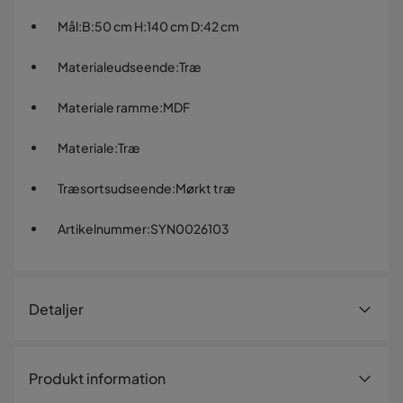
Mål
:
B:50 cm H:140 cm D:42 cm
Materialeudseende
:
Træ
Materiale ramme
:
MDF
Materiale
:
Træ
Træsortsudseende
:
Mørkt træ
Artikelnummer
:
SYN0026103
Detaljer
Artikelnummer:
SYN0026103
Produkt information
Størrelse