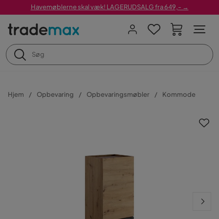
Havemøblerne skal væk! LAGERUDSALG fra 649,- →
Hjem
Opbevaring
Opbevaringsmøbler
Kommode