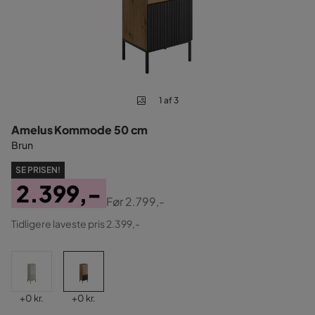
1 af 3
Amelus Kommode 50 cm
Brun
SE PRISEN!
2.399,-
Før
2.799,-
Pris
Original
Tidligere laveste pris 2.399,-
Pris
Pris
Pris
+
0 kr.
+
0 kr.