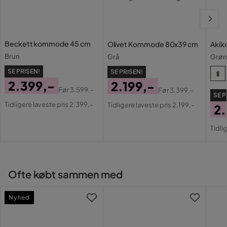
Farvenavn
Brun
Serie
Amelus
Beckett kommode 45 cm
Olivet Kommode 80x39 cm
Akik
Brun
Grå
Grø
SE PRISEN!
SE PRISEN!
2.399,-
2.199,-
Før
3.599,-
Før
3.399,-
SE P
Pris
Original
Pris
Original
Tidligere laveste pris 2.399,-
Tidligere laveste pris 2.199,-
2
Pris
Pris
Pri
Or
Tidli
Pri
Ofte købt sammen med
Nyhed