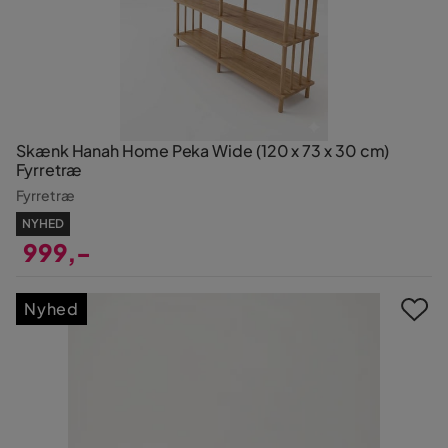
Skænk Hanah Home Peka Wide (120 x 73 x 30 cm)
Fyrretræ
Fyrretræ
NYHED
999,-
Pris
Nyhed