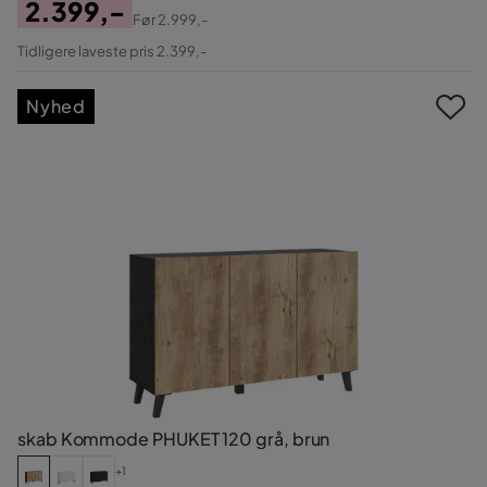
2.399,-
Før
2.999,-
Pris
Original
Tidligere laveste pris 2.399,-
Pris
Nyhed
skab Kommode PHUKET 120 grå, brun
+1