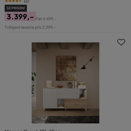
(
2
)
SE PRISEN!
3.399,-
Før
4.499,-
Pris
Original
Tidligere laveste pris 3.399,-
Pris