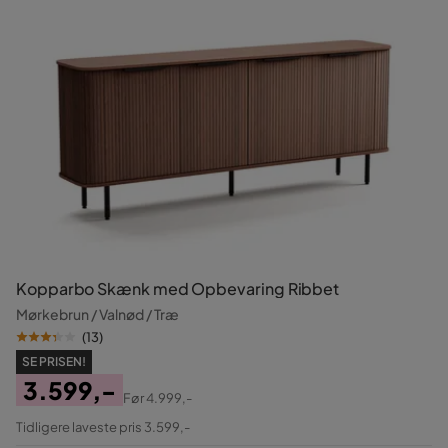
Kopparbo Skænk med Opbevaring Ribbet
Mørkebrun / Valnød / Træ
(
13
)
SE PRISEN!
3.599,-
Før
4.999,-
Pris
Original
Tidligere laveste pris 3.599,-
Pris