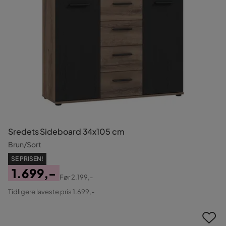
Sredets Sideboard 34x105 cm
Brun/Sort
SE PRISEN!
1.699,-
Før
2.199,-
Pris
Original
Tidligere laveste pris 1.699,-
Pris