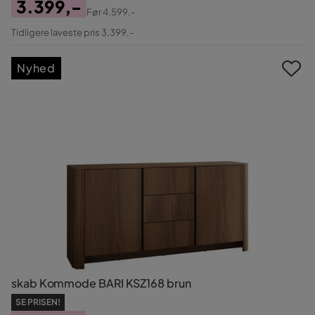
3.399,-
Før
4.599,-
Pris
Original
Tidligere laveste pris 3.399,-
Pris
Nyhed
skab Kommode BARI KSZ168 brun
SE PRISEN!