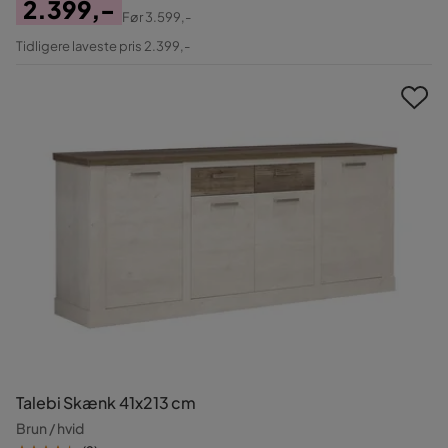
2.399,-
Før
3.599,-
Pris
Original
Tidligere laveste pris 2.399,-
Pris
Talebi Skænk 41x213 cm
Brun / hvid