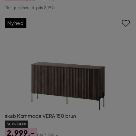
Pris
Original
Tidligere laveste pris 2.199,-
Pris
Nyhed
skab Kommode VERA 150 brun
SE PRISEN!
2.999,-
Før
3.799,-