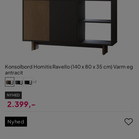
Konsolbord Homitis Ravello (140 x 80 x 35 cm) Varm eg
antracit
+2
NYHED
2.399,-
Pris
Nyhed