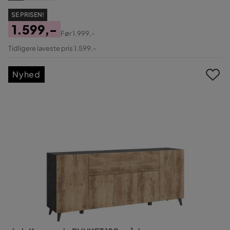
SE PRISEN!
1.599,-
Før
1.999,-
Pris
Original
Tidligere laveste pris 1.599,-
Pris
Nyhed