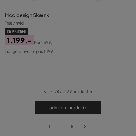
Mod design Skænk
Træ / hvid
SE PRISEN!
1.199,-
Før
1.699,-
Pris
Original
Tidligere laveste pris 1.199,-
Pris
Viser
24
av
179
produkter
Ladd flere produkter
...
1
8