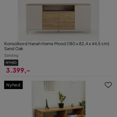
Konsolbord Hanah Home Mood (180 x 82,4 x 44,5 cm)
Sand Oak
Sand eg
NYHED
3.399,-
Pris
Nyhed