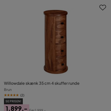
Willowdale skænk 35 cm 4 skuffer runde
Brun
(
2
)
SE PRISEN!
1.899,-
Før
1.999,-