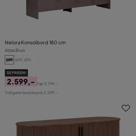
Nelora Konsolbord 180 cm
Atlas Brun
SE PRISEN!
2.599,-
Før
3.799,-
Pris
Original
Tidligere laveste pris 2.599,-
Pris