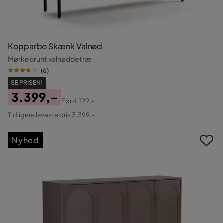
Kopparbo Skænk Valnød
Mørkebrunt valnøddetræ
(
6
)
SE PRISEN!
3.399,-
Før
4.199,-
Pris
Original
Tidligere laveste pris 3.399,-
Pris
Nyhed