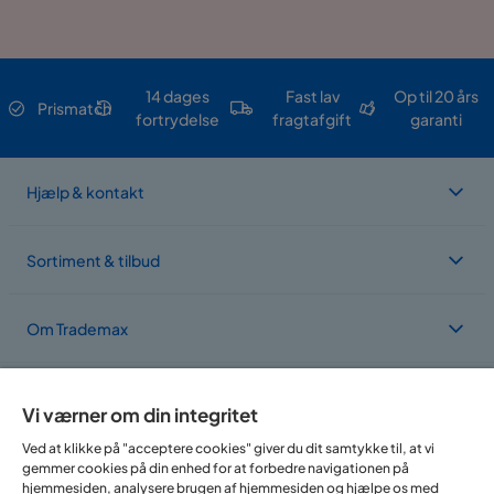
14 dages
Fast lav
Op til 20 års
Prismatch
fortrydelse
fragtafgift
garanti
Hjælp & kontakt
Sortiment & tilbud
Om Trademax
Vi findes i flere forskellige lande
Vi værner om din integritet
Ved at klikke på "acceptere cookies" giver du dit samtykke til, at vi
gemmer cookies på din enhed for at forbedre navigationen på
hjemmesiden, analysere brugen af hjemmesiden og hjælpe os med