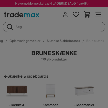
Havemøblerne skal væk! LAGERUDSALG fra 649,- →
ng
Opbevaringsmøbler
Skænke & sideboards
Brun skænk
BRUNE SKÆNKE
179 stk produkter
Skænke & sideboards
Skænke &
Kommode
Siddemøbler