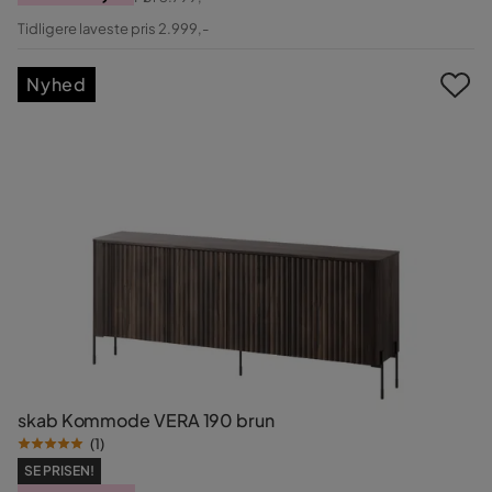
Pris
Original
Tidligere laveste pris 2.999,-
Pris
Nyhed
skab Kommode VERA 190 brun
(
1
)
SE PRISEN!