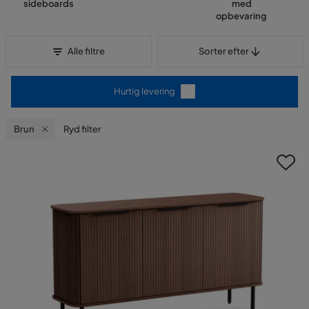
sideboards
med
opbevaring
Sorter efter
Alle filtre
Sorter efter
Hurtig levering
Brun
Ryd filter