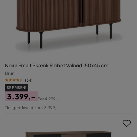
Noira Smalt Skænk Ribbet Valnød 150x45 cm
Brun
(
34
)
SE PRISEN!
3.399,-
Før
4.999,-
Pris
Original
Tidligere laveste pris 3.399,-
Pris