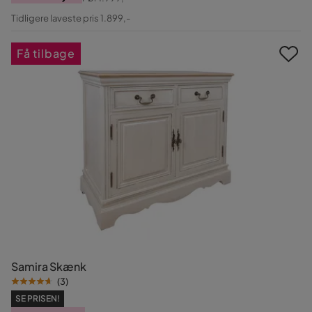
Pris
Original
Tidligere laveste pris 1.899,-
Pris
Få tilbage
Samira Skænk
(
3
)
SE PRISEN!