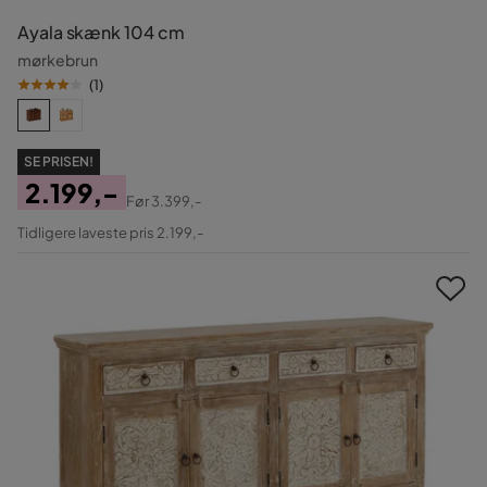
Ayala skænk 104 cm
mørkebrun
(
1
)
SE PRISEN!
2.199,-
Før
3.399,-
Pris
Original
Tidligere laveste pris 2.199,-
Pris