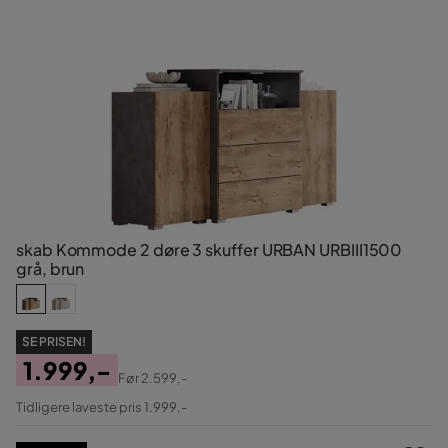
skab Kommode 2 døre 3 skuffer URBAN URBIII1500
grå, brun
SE PRISEN!
1.999,-
Før
2.599,-
Pris
Original
Tidligere laveste pris 1.999,-
Pris