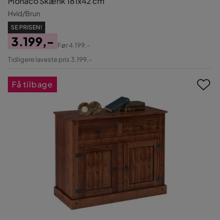
Monaco Skænk 181x42 cm
Hvid/Brun
SE PRISEN!
3.199,-
Før
4.199,-
Pris
Original
Tidligere laveste pris 3.199,-
Pris
Få tilbage