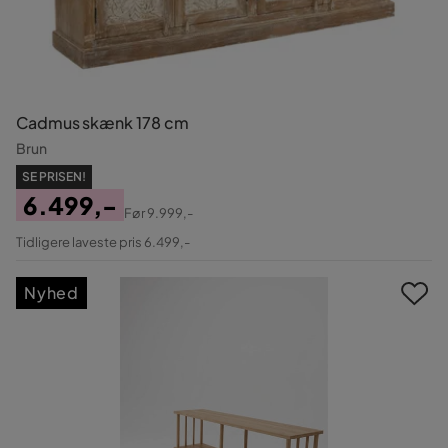
Cadmus skænk 178 cm
Brun
SE PRISEN!
6.499,-
Før
9.999,-
Pris
Original
Tidligere laveste pris 6.499,-
Pris
Nyhed