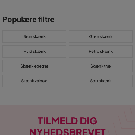
Populære filtre
Brun skænk
Grøn skænk
Hvid skænk
Retro skænk
Skænk egetræ
Skænk træ
Skænk valnød
Sort skænk
TILMELD DIG
NYHEDSBREVET