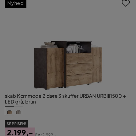
Nyhed
skab Kommode 2 døre 3 skuffer URBAN URBIII1500 +
LED grå, brun
SE PRISEN!
2.199,-
Før
2.999,-