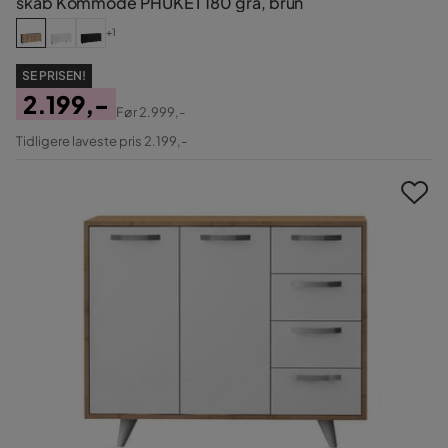
skab Kommode PHUKET 180 grå, brun
+1
SE PRISEN!
2.199,-
Før
2.999,-
Pris
Original
Tidligere laveste pris 2.199,-
Pris