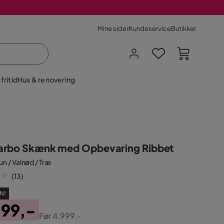
Mine sider
Kundeservice
Butikker
fritid
Hus & renovering
rbo Skænk med Opbevaring Ribbet
n / Valnød / Træ
(
13
)
N!
599,-
Før
4.999,-