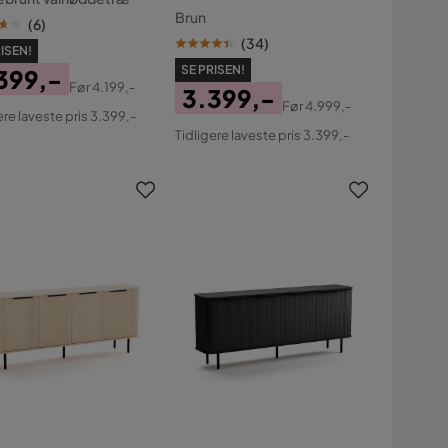
Brun
(
6
)
(
34
)
ISEN!
SE PRISEN!
399,-
Før
4.199,-
3.399,-
s
ginal
Før
4.999,-
ere laveste pris 3.399,-
Pris
Original
s
Tidligere laveste pris 3.399,-
Pris