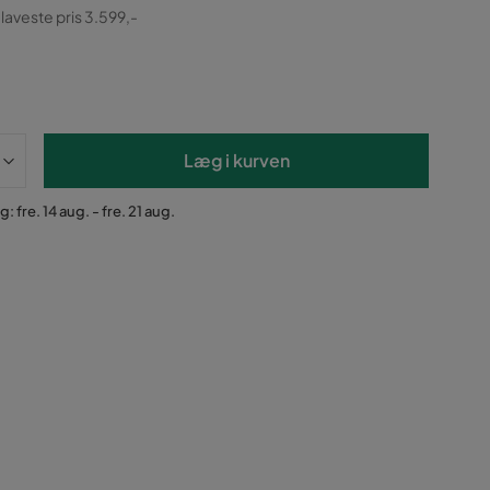
ginal
 laveste pris 3.599,-
Læg i kurven
: fre. 14 aug. - fre. 21 aug.