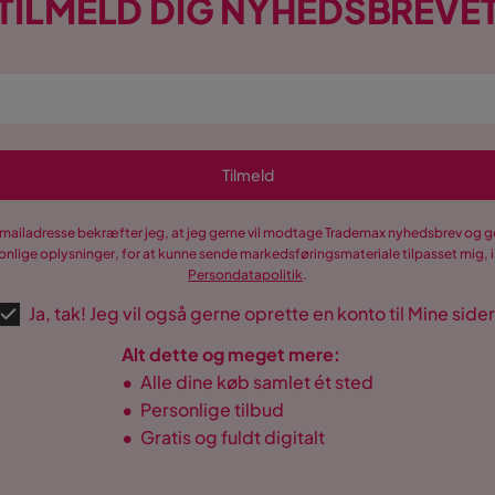
TILMELD DIG NYHEDSBREVE
Tilmeld
-mailadresse bekræfter jeg, at jeg gerne vil modtage Trademax nyhedsbrev og
nlige oplysninger, for at kunne sende markedsføringsmateriale tilpasset mig, i
Persondatapolitik
.
Ja, tak! Jeg vil også gerne oprette en konto til Mine sider
Alt dette og meget mere:
•
Alle dine køb samlet ét sted
•
Personlige tilbud
•
Gratis og fuldt digitalt