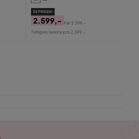
1.
SE PRISEN!
Pris
Ori
Tidlige
2.599,-
Pris
Før
3.399,-
Pris
Original
Tidligere laveste pris 2.599,-
Pris