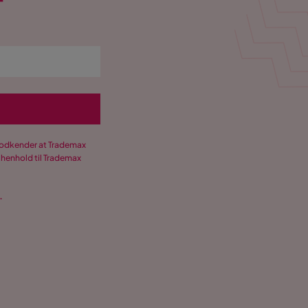
T
 godkender at Trademax
 henhold til Trademax
.