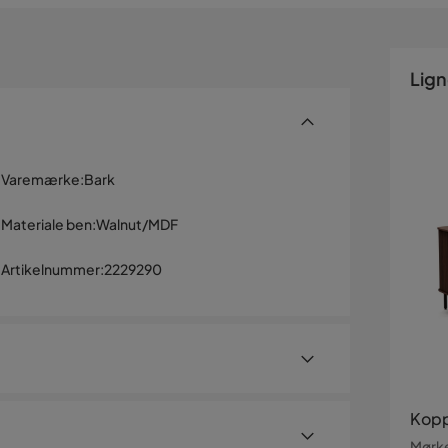
Lig
Varemærke
:
Bark
Materiale ben
:
Walnut/MDF
Artikelnummer
:
2229290
Kopp
Mørk