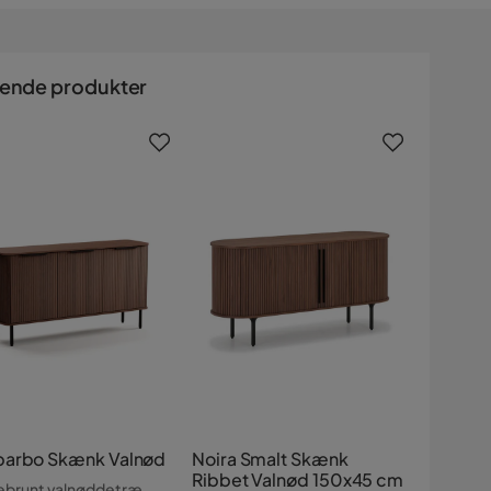
nende produkter
arbo Skænk Valnød
Noira Smalt Skænk
Ribbet Valnød 150x45 cm
ebrunt valnøddetræ