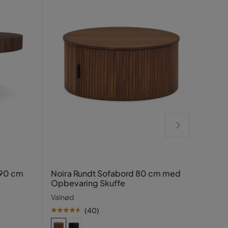
Kopp
 90 cm
Noira Rundt Sofabord 80 cm med
Valn
Opbevaring Skuffe
Mørke
Valnød
(
40
)
SE PR