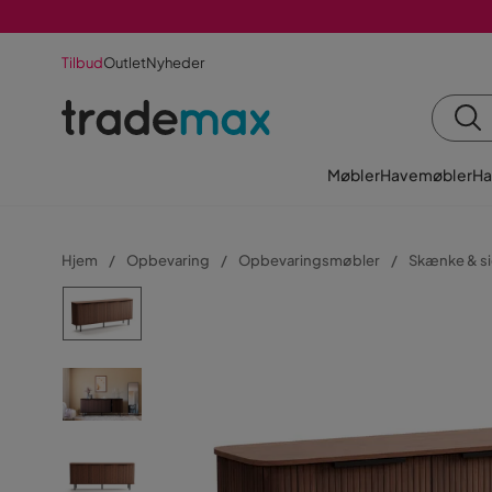
Tilbud
Outlet
Nyheder
Møbler
Havemøbler
Ha
Hjem
Opbevaring
Opbevaringsmøbler
Skænke & s