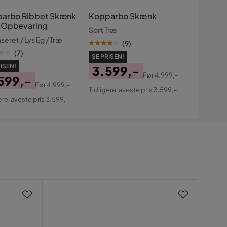
arbo Ribbet Skænk
Kopparbo Skænk
Opbevaring
Sort Træ
seret / Lys Eg / Træ
(
9
)
(
7
)
SE PRISEN!
ISEN!
3.599,-
Før
4.999,-
599,-
Pris
Original
Før
4.999,-
Tidligere laveste pris 3.599,-
s
ginal
Pris
ere laveste pris 3.599,-
s