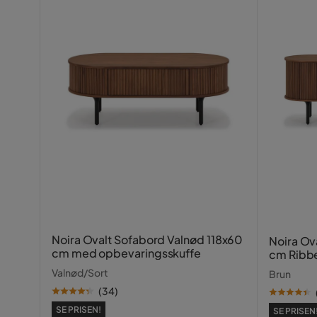
Oversat fra svensk
•
Se original
M K
•
1 år siden
MK
mange skader og dårlig kvalitet.
Oversat fra svensk
•
Se original
Vilija M
•
1 år siden
VM
Meget flot møbel, men benene er ikke pæne, o
kunne sætte det sammen. Skulle have en tømre
huller til dørhængsler på det rigtige sted.
Oversat fra norsk
•
Se original
Noira Ovalt Sofabord Valnød 118x60
Noira Ov
cm med opbevaringsskuffe
cm Ribb
Ellinor C
•
2 år siden
EC
Valnød/Sort
Brun
(
34
)
Så fin en skænk! Havde ikke de store forventning
SE PRISEN!
SE PRISEN