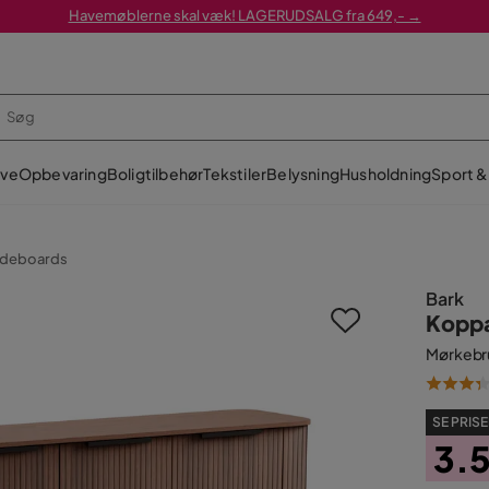
Havemøblerne skal væk! LAGERUDSALG fra 649,- →
ve
Opbevaring
Boligtilbehør
Tekstiler
Belysning
Husholdning
Sport & 
ideboards
Bark
Koppa
Mørkebru
SE PRISE
3.