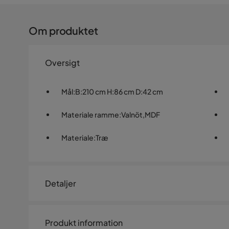
Om produktet
Oversigt
Mål
:
B:210 cm H:86 cm D:42 cm
Materiale ramme
:
Valnöt,MDF
Materiale
:
Træ
Detaljer
Artikelnummer:
2229290
Produkt information
Størrelse