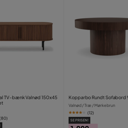
g det ene af dem var knækket, før vi
r for at få det ordnet. Mangler også
al TV-bænk Valnød 150x45
Kopparbo Rundt Sofabord
et
Valnød / Træ / Mørkebrun
(
12
)
(
80
)
SE PRISEN!
er, fordi det var så billigt, men det
!