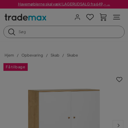
Havemøblerne skal væk! LAGERUDSALG fra 649,- →
Hjem
Opbevaring
Skab
Skabe
Få tilbage