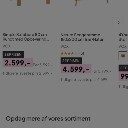
Simple Sofabord 80 cm
Nature Sengeramme
4You
Rundt med Opbevaring
180x200 cm Træ/Natur
Stor
Hylde Lågt Natur
VOX
VOX
VOX
(
3
)
SE PRISEN!
2.599,-
SE PRISEN!
Før
3.599,-
4.599,-
SE P
Pris
Original
Før
5.999,-
Tidligere laveste pris 2.599,-
9
Pris
Original
Pris
Tidligere laveste pris 4.599,-
Pri
Or
Pris
Tidli
Pri
Opdag mere af vores sortiment