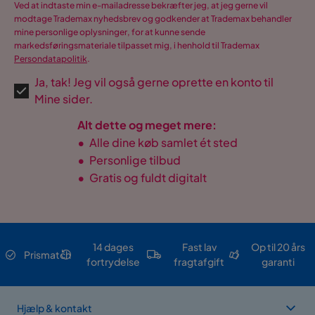
Ved at indtaste min e-mailadresse bekræfter jeg, at jeg gerne vil
modtage Trademax nyhedsbrev og godkender at Trademax behandler
mine personlige oplysninger, for at kunne sende
markedsføringsmateriale tilpasset mig, i henhold til Trademax
Persondatapolitik
.
Ja, tak! Jeg vil også gerne oprette en konto til
Mine sider.
Alt dette og meget mere:
•
Alle dine køb samlet ét sted
•
Personlige tilbud
•
Gratis og fuldt digitalt
14 dages
Fast lav
Op til 20 års
Prismatch
fortrydelse
fragtafgift
garanti
Hjælp & kontakt