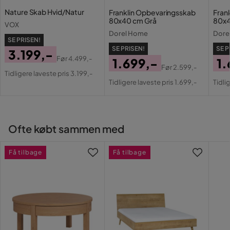
Nature Skab Hvid/Natur
Franklin Opbevaringsskab
Fran
80x40 cm Grå
80x4
VOX
Dorel Home
Dore
SE PRISEN!
SE PRISEN!
SE P
3.199,-
Før
4.499,-
1.699,-
1.
Pris
Original
Før
2.599,-
Tidligere laveste pris 3.199,-
Pris
Original
Pri
Or
Pris
Tidligere laveste pris 1.699,-
Tidli
Pris
Pri
Ofte købt sammen med
Få tilbage
Få tilbage