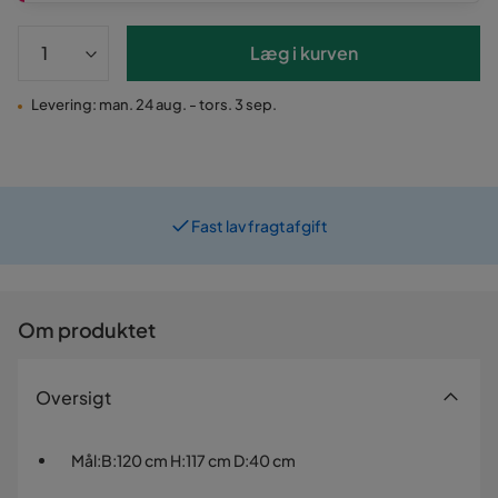
Læg i kurven
Levering: man. 24 aug. - tors. 3 sep.
Fast lav fragtafgift
Prismatch
Om produktet
Oversigt
Mål
:
B:120 cm H:117 cm D:40 cm