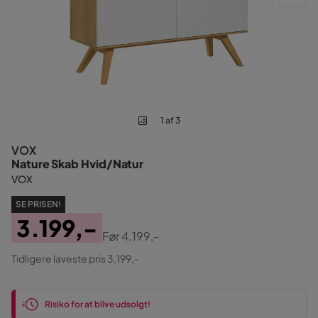
1 af 3
VOX
Nature Skab Hvid/Natur
VOX
SE PRISEN!
3.199,-
Før
4.199,-
Pris
Original
Tidligere laveste pris 3.199,-
Pris
Risiko for at blive udsolgt!