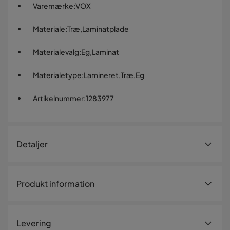
Varemærke
:
VOX
Materiale
:
Træ,Laminatplade
Materialevalg
:
Eg,Laminat
Materialetype
:
Lamineret,Træ,Eg
Artikelnummer
:
1283977
Detaljer
Artikelnummer:
1283977
Produkt information
Størrelse
Højde
117 cm
Levering