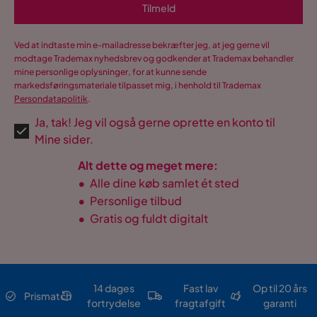
Tilmeld
Ved at indtaste min e-mailadresse bekræfter jeg, at jeg gerne vil
modtage Trademax nyhedsbrev og godkender at Trademax behandler
mine personlige oplysninger, for at kunne sende
markedsføringsmateriale tilpasset mig, i henhold til Trademax
Persondatapolitik
.
Ja, tak! Jeg vil også gerne oprette en konto til
Mine sider.
Alt dette og meget mere:
•
Alle dine køb samlet ét sted
•
Personlige tilbud
•
Gratis og fuldt digitalt
14 dages
Fast lav
Op til 20 års
Prismatch
fortrydelse
fragtafgift
garanti