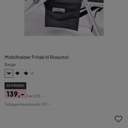
Mobilholder Fritab til Roxystol
Beige
+2
SE PRISEN!
139,-
Før
209,-
Pris
Original
Tidligere laveste pris 139,-
Pris