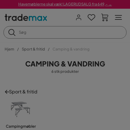
Havemøblerne skal væk! LAGERUDSALG fra 649,- →
Hjem
Sport & fritid
Camping & vandring
CAMPING & VANDRING
6 stk produkter
Sport & fritid
Campingmøbler