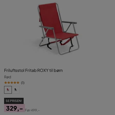
Friluftsstol Fritab ROXY til børn
Rød
(
1
)
SE PRISEN!
329,-
Før
499,-