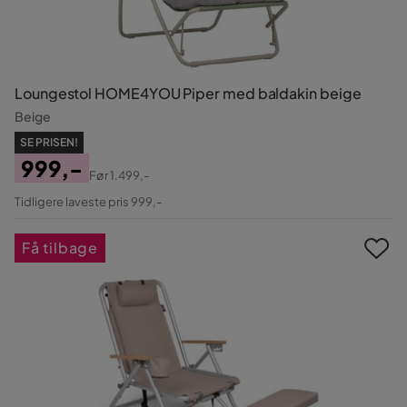
Loungestol HOME4YOU Piper med baldakin beige
Beige
SE PRISEN!
999,-
Før
1.499,-
Pris
Original
Tidligere laveste pris 999,-
Pris
Få tilbage