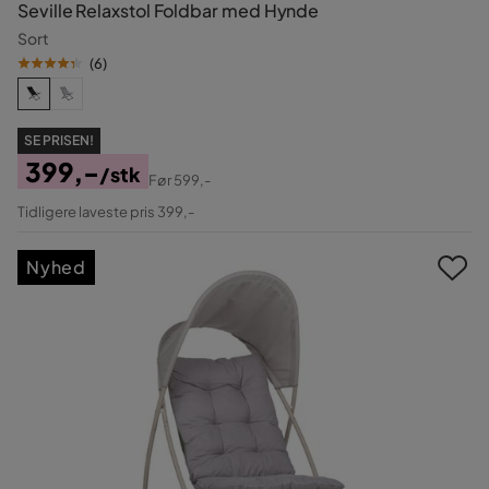
Seville Relaxstol Foldbar med Hynde
Sort
(
6
)
SE PRISEN!
399,-
/stk
Før
599,-
Pris
Original
Tidligere laveste pris 399,-
Pris
Nyhed