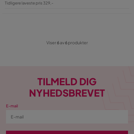
Pris
Original
Tidligere laveste pris 329,-
Pris
Viser
6
av
6
produkter
TILMELD DIG
NYHEDSBREVET
E-mail