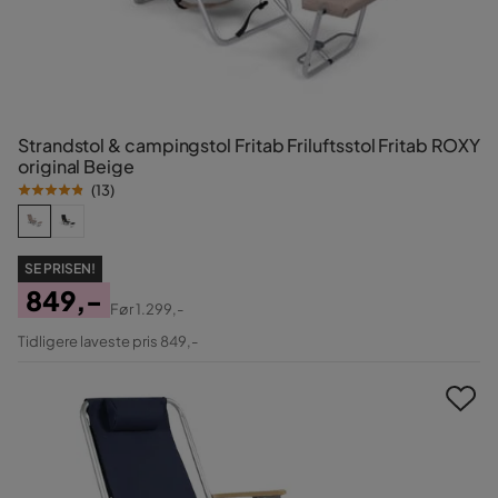
Strandstol & campingstol Fritab Friluftsstol Fritab ROXY
original Beige
(
13
)
SE PRISEN!
849,-
Før
1.299,-
Pris
Original
Tidligere laveste pris 849,-
Pris