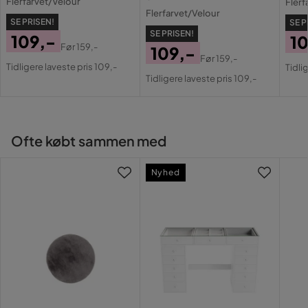
Flerfarvet/Velour
Flerf
Flerfarvet/Velour
SE PRISEN!
SE P
Stil
Landlig
SE PRISEN!
109,-
1
Før
159,-
109,-
Pris
Original
Pri
Or
Serie
Doluca
Før
159,-
Tidligere laveste pris 109,-
Pris
Original
Tidli
Pris
Pri
Tidligere laveste pris 109,-
Pris
Ofte købt sammen med
Nyhed