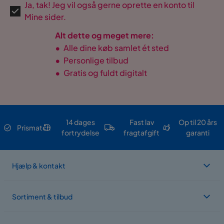
Ja, tak! Jeg vil også gerne oprette en konto til
Mine sider.
Alt dette og meget mere:
•
Alle dine køb samlet ét sted
•
Personlige tilbud
•
Gratis og fuldt digitalt
14 dages
Fast lav
Op til 20 års
Prismatch
fortrydelse
fragtafgift
garanti
Hjælp & kontakt
Sortiment & tilbud