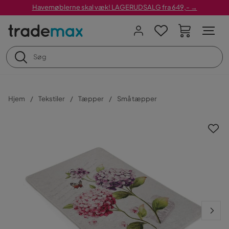
Havemøblerne skal væk! LAGERUDSALG fra 649,- →
Hjem
Tekstiler
Tæpper
Små tæpper