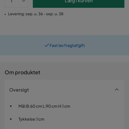
Læg i kurven
Levering: sep. u. 36 - sep. u. 38
Fast lav fragtafgift
Om produktet
Oversigt
Mål
:
B:60 cm L:90 cm H:1 cm
Tykkelse
:
1 cm