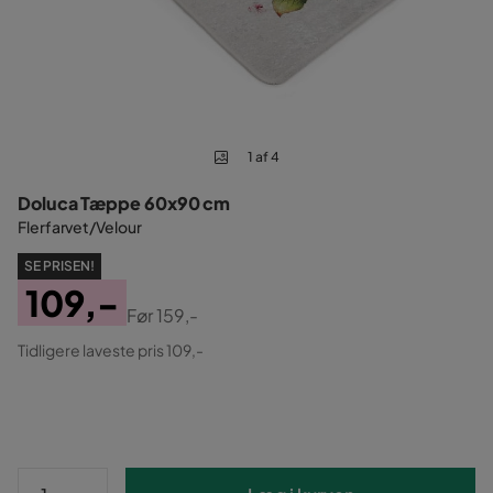
1 af 4
Doluca Tæppe 60x90 cm
Flerfarvet/Velour
SE PRISEN!
109,-
Før
159,-
Pris
Original
Tidligere laveste pris 109,-
Pris