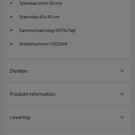
Tykkelse (mm)
:
10 mm
Størrelse
:
60x90 cm
Sammensætning
:
100% Fløjl
Artikelnummer
:
1352249
Detaljer
Artikelnummer:
1352249
Produkt information
Størrelse
Højde
1 cm
Levering
Tykkelse
1 cm
Tykkelse (mm)
10 mm