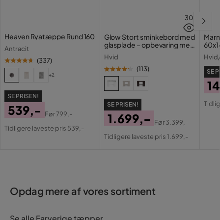
30
Heaven Ryatæppe Rund 160
Glow Stort sminkebord med
Marm
glasplade – opbevaring med
60x1
Antracit
skuffer og rum 120 cm
Hvid
Hvid
(
337
)
(
113
)
SE P
+2
14
Pri
Or
SE PRISEN!
Tidli
SE PRISEN!
539,-
Pri
Før
799,-
1.699,-
Pris
Original
Før
3.399,-
Tidligere laveste pris 539,-
Pris
Original
Pris
Tidligere laveste pris 1.699,-
Pris
Opdag mere af vores sortiment
Se alle Farverige tæpper