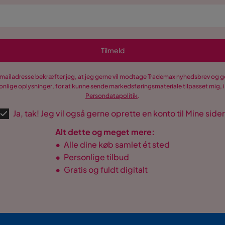
Tilmeld
-mailadresse bekræfter jeg, at jeg gerne vil modtage Trademax nyhedsbrev og
nlige oplysninger, for at kunne sende markedsføringsmateriale tilpasset mig, i
Persondatapolitik
.
Ja, tak! Jeg vil også gerne oprette en konto til Mine sider
Alt dette og meget mere:
•
Alle dine køb samlet ét sted
•
Personlige tilbud
•
Gratis og fuldt digitalt