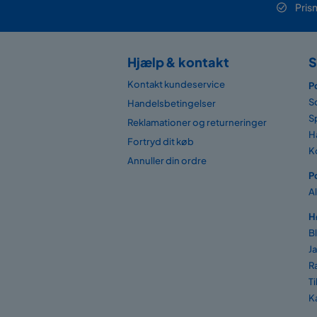
Pris
Hjælp & kontakt
S
Kontakt kundeservice
P
S
Handelsbetingelser
S
Reklamationer og returneringer
H
Fortryd dit køb
K
Annuller din ordre
P
A
H
B
J
R
T
K