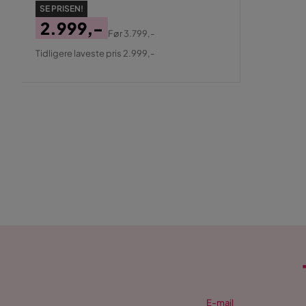
SE PRISEN!
Bathlife. Hver dag starter og slutter med en stund 
2.999,-
Før
3.799,-
Pris
Original
Tidligere laveste pris 2.999,-
Pris
E-mail