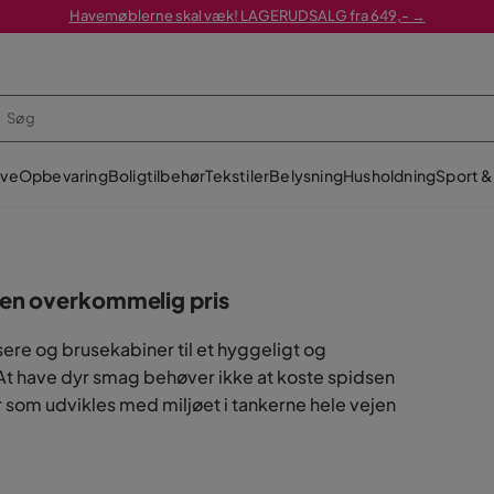
Havemøblerne skal væk! LAGERUDSALG fra 649,- →
ve
Opbevaring
Boligtilbehør
Tekstiler
Belysning
Husholdning
Sport & 
l en overkommelig pris
re og brusekabiner til et hyggeligt og
 At have dyr smag behøver ikke at koste spidsen
er som udvikles med miljøet i tankerne hele vejen