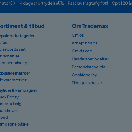
match
14 dages fortrydelse
Fast lav fragtafgift
Op til 20 å
ortiment & tilbud
Om Trademax
Om os
opulære kategorier
ofaer
Arbejd hos os
pisebordssæt
Om dit køb
avemøbler
Handelsbetingelser
ontinentalsenge
Persondatapolitik
opulære mærker
Cookiepolicy
lle varemærker
Tilbagekaldelser
øjtider & kampagner
lack Friday
anuar udsalg
abatkoder
ilbud
ampagne påske