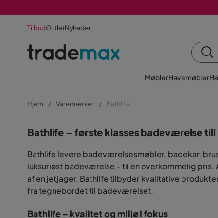
Tilbud
Outlet
Nyheder
Møbler
Havemøbler
Ha
Hjem
Varemærker
Bathlife
Bathlife – første klasses badeværelse til
Bathlife levere badeværelsesmøbler, badekar, bruse
luksuriøst badeværelse - til en overkommelig pris.
af en jetjager. Bathlife tilbyder kvalitative produkt
fra tegnebordet til badeværelset.
Bathlife – kvalitet og miljø i fokus