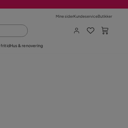
Mine sider
Kundeservice
Butikker
fritid
Hus & renovering