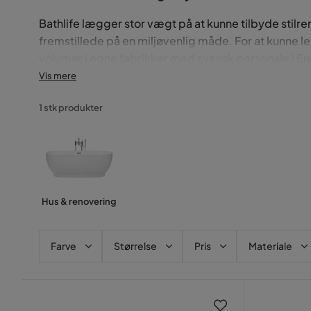
Bathlife lægger stor vægt på at kunne tilbyde stilre
fremstillede på en miljøvenlig måde. For at kunne le
volumer i egne fabrikker med svensk personale i Euro
Samtlige produkter fra Bathlife er certificerede i 
Vis mere
flere.
1 stk produkter
Skab dit drømmebadeværelse med Bathlife
Bathlife tilbyder et bredt sortiment til alle badev
Hus & renovering
Badeværelsesprodukter
Farve
Størrelse
Pris
Materiale
Hos Bathlife finder du håndvaske, kommoder, skabe,
Badeværelses møblerne er fremstillet af MDF med hø
Håndvaskene er fremstillet af porcelæn eller støbt 