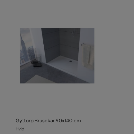
velkendte varemærker.
Badekar og massage badekar
Vælg mellem forskellige modeller og størrelser af
Badekarrene leveres komplette med bundventil, afl
fremstillet af materialer af højeste kvalitet og er fo
Brusere og brusekabiner
Samtlige brusere og brusekabiner fra Bathlife er fr
mellem forskellige modeller for at finde en som pa
Gyttorp Brusekar 90x140 cm
Hvid
Uanset hvad du leder efter til dit badeværelse så kan