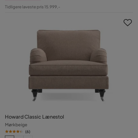
Pris
Original
Tidligere laveste pris 15.999,-
Pris
Howard Classic Lænestol
Mørkbeige
(
6
)