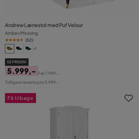
Andrew Lænestol med Puf Velour
Amber/Messing
(
52
)
+5
SE PRISEN!
5.999,-
Før
7.999,-
Pris
Original
Tidligere laveste pris 5.999,-
Pris
Få tilbage