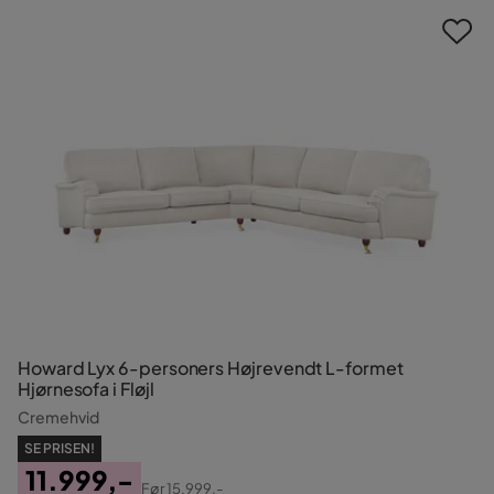
Howard Lyx 6-personers Højrevendt L-formet
Hjørnesofa i Fløjl
Cremehvid
SE PRISEN!
11.999,-
Før
15.999,-