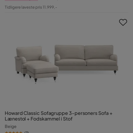
Pris
Original
Tidligere laveste pris 11.999,-
Pris
Howard Classic Sofagruppe 3-personers Sofa +
Lænestol + Fodskammel i Stof
Beige
(
7
)