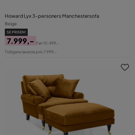
Howard Lyx 3-personers Manchestersofa
Beige
SE PRISEN!
7.999,-
Før
10.499,-
Pris
Original
Tidligere laveste pris 7.999,-
Pris