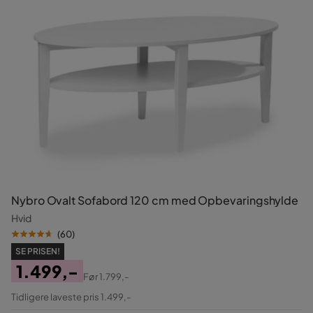
Nybro Ovalt Sofabord 120 cm med Opbevaringshylde
Hvid
(
60
)
SE PRISEN!
1.499,-
Før
1.799,-
Pris
Original
Tidligere laveste pris 1.499,-
Pris