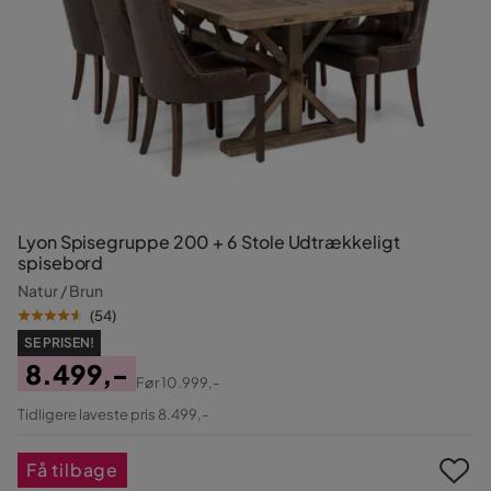
Lyon Spisegruppe 200 + 6 Stole Udtrækkeligt
spisebord
Natur / Brun
(
54
)
SE PRISEN!
8.499,-
Før
10.999,-
Pris
Original
Tidligere laveste pris 8.499,-
Pris
Få tilbage