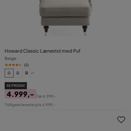
Howard Classic Lænestol med Puf
Beige
(
5
)
+1
SE PRISEN!
4.999,-
Før
6.999,-
Pris
Original
Tidligere laveste pris 4.999,-
Pris