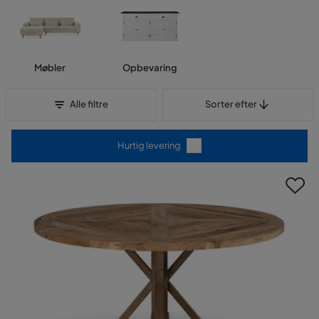
møbler, klassiske indretningsdetaljer og lyse rustikke tekstiler som
føre tankerne til havet og åbne landskaber. Bloomington-stilen er
nem at kombinere med forskellige materialer og komplettere
dermed de fleste indretningsstile. Varemærkets koncept er
Møbler
Opbevaring
baseret på følelsen af stil og kvalitet hvilket resultere i smukke, men
praktiske møbler som tilføre harmonisk og afslappet atmosfære til
Sorter efter
hjemmet. Ved at kombinere flere produkter fra Bloomintongs
Alle filtre
Sorter efter
sortiment skaber du en gennemgående stil i hjemmet og en rød
tråd i indretningen.
Hurtig levering
Populære møbler fra Bloomington hos
Trademax
Lad dig inspirere af de stilrene møbler fra Bloomington! En af de
mest populære møbler fra Bloomington i vores sortiment er den
tidløse Howard sofa. Kombinere med flere forskellige modeller og
størrelser i en smuk sofagruppe eller lad en enkelt blive hjemmets
højdepunkt. Uanset hvad du vælger så kan du være sikker på at du
kan slappe af med stil!