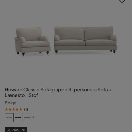
fortrydelse!
Howard Classic Sofagruppe 3-personers Sofa +
Lænestol i Stof
Beige
(
1
)
+1
SE PRISEN!