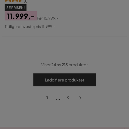
(
1
)
SE PRISEN!
11.999,-
Før
15.999,-
Pris
Original
Tidligere laveste pris 11.999,-
Pris
Viser
24
av
213
produkter
Ladd flere produkter
...
1
9