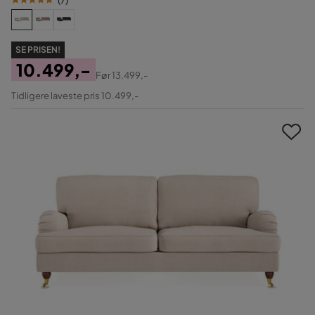
SE PRISEN!
10.499,-
Før
13.499,-
Pris
Original
Tidligere laveste pris 10.499,-
Pris