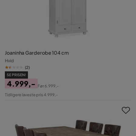
Joaninha Garderobe 104 cm
Hvid
(
2
)
SE PRISEN!
4.999,-
Før
6.999,-
Pris
Original
Tidligere laveste pris 4.999,-
Pris