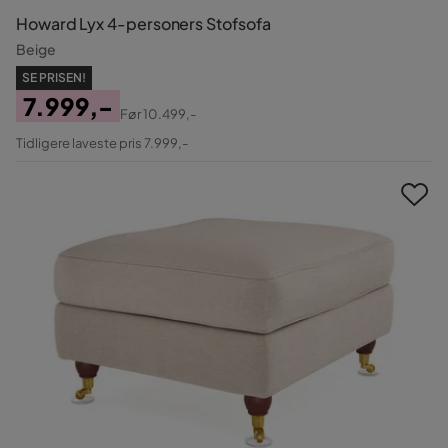
Howard Lyx 4-personers Stofsofa
Beige
SE PRISEN!
7.999,-
Før
10.499,-
Pris
Original
Tidligere laveste pris 7.999,-
Pris