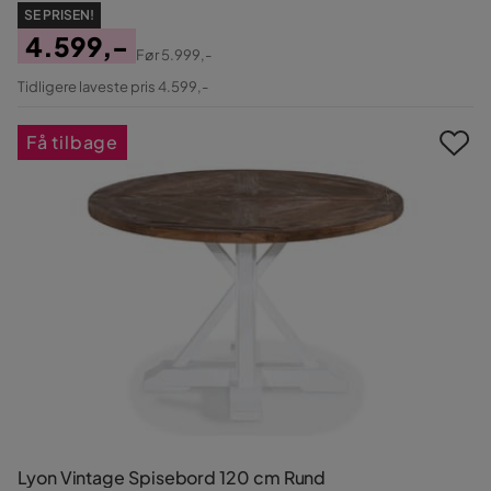
SE PRISEN!
4.599,-
Før
5.999,-
Pris
Original
Tidligere laveste pris 4.599,-
Pris
Få tilbage
Lyon Vintage Spisebord 120 cm Rund