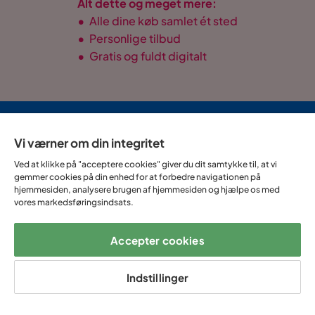
Alt dette og meget mere:
•
Alle dine køb samlet ét sted
•
Personlige tilbud
•
Gratis og fuldt digitalt
14 dages
Fast lav
Op til 20 års
Prismatch
fortrydelse
fragtafgift
garanti
Vi værner om din integritet
Ved at klikke på "acceptere cookies" giver du dit samtykke til, at vi
gemmer cookies på din enhed for at forbedre navigationen på
Hjælp & kontakt
hjemmesiden, analysere brugen af hjemmesiden og hjælpe os med
vores markedsføringsindsats.
Sortiment & tilbud
Accepter cookies
Om Trademax
Indstillinger