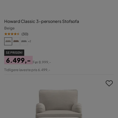
Howard Classic 3-personers Stofsofa
Beige
(
30
)
+2
SE PRISEN!
6.499,-
Før
8.999,-
Pris
Original
Tidligere laveste pris 6.499,-
Pris