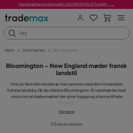
Havemøblerne skal væk! LAGERUDSALG fra 649,- →
Hjem
Varemærker
Bloomington
Bloomington – New England møder fransk
landstil
Hvis du føre det smukke ø-hav sammen med den romantiske
franske landsby, får du stilsikre Bloomington. Et varemærke med
vision om at skabe møbler der giver hygge og charme til hele
hjemmet.
Vis mere
Bloomington i dit hjem!
213 stk produkter
Stilmæssigt minder Bloomington meget om den populære New
England stil som blandt andet kendetegnes af hvidlakerede