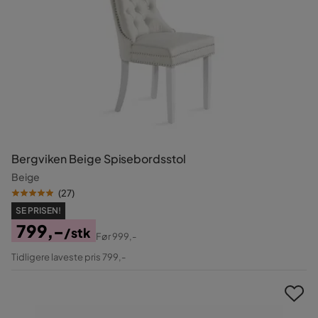
Bergviken Beige Spisebordsstol
Beige
(
27
)
SE PRISEN!
799,-
/stk
Før
999,-
Pris
Original
Tidligere laveste pris 799,-
Pris