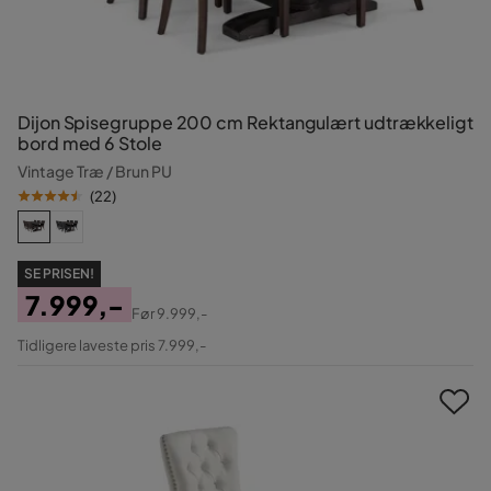
Dijon Spisegruppe 200 cm Rektangulært udtrækkeligt
bord med 6 Stole
Vintage Træ / Brun PU
(
22
)
SE PRISEN!
7.999,-
Før
9.999,-
Pris
Original
Tidligere laveste pris 7.999,-
Pris