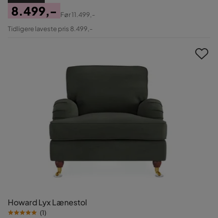
8.499,-
Før
11.499,-
Pris
Original
Tidligere laveste pris 8.499,-
Pris
Howard Lyx Lænestol
(
1
)