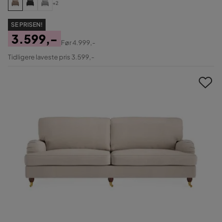
+2
SE PRISEN!
3.599,-
Før
4.999,-
Pris
Original
Tidligere laveste pris 3.599,-
Pris