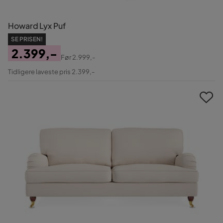
Howard Lyx Puf
SE PRISEN!
2.399,-
Før
2.999,-
Pris
Original
Tidligere laveste pris 2.399,-
Pris