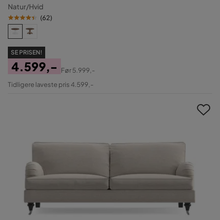
Natur/Hvid
(
62
)
SE PRISEN!
4.599,-
Før
5.999,-
Pris
Original
Tidligere laveste pris 4.599,-
Pris