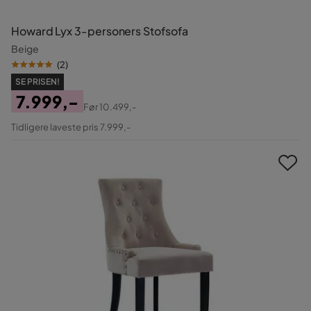
Howard Lyx 3-personers Stofsofa
Beige
(
2
)
SE PRISEN!
7.999,-
Før
10.499,-
Pris
Original
Tidligere laveste pris 7.999,-
Pris