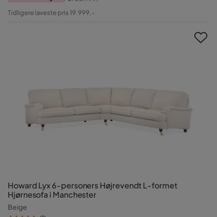
Pris
Original
Tidligere laveste pris 19.999,-
Pris
Howard Lyx 6-personers Højrevendt L-formet
Hjørnesofa i Manchester
Beige