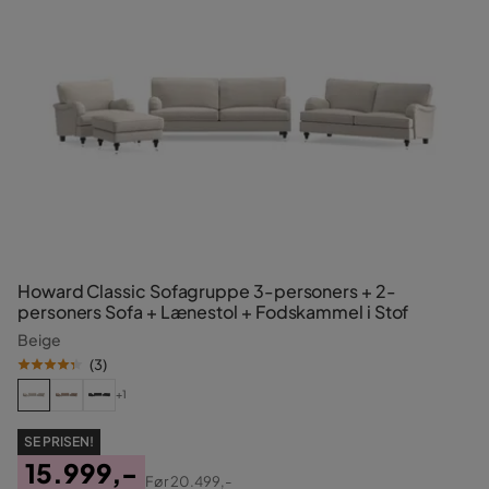
Howard Classic Sofagruppe 3-personers + 2-
personers Sofa + Lænestol + Fodskammel i Stof
Beige
(
3
)
+1
SE PRISEN!
15.999,-
Før
20.499,-