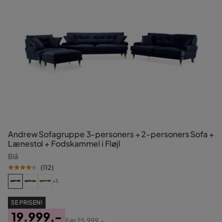
Andrew Sofagruppe 3-personers + 2-personers Sofa +
Lænestol + Fodskammel i Fløjl
Blå
(
112
)
+5
SE PRISEN!
19.999,-
Før
25.999,-