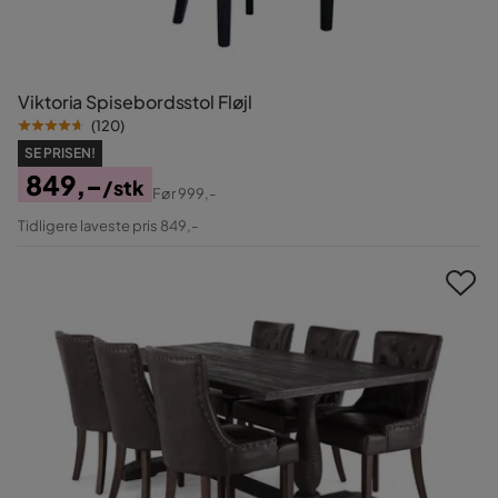
Viktoria Spisebordsstol Fløjl
(
120
)
SE PRISEN!
849,-
/stk
Før
999,-
Pris
Original
Tidligere laveste pris 849,-
Pris