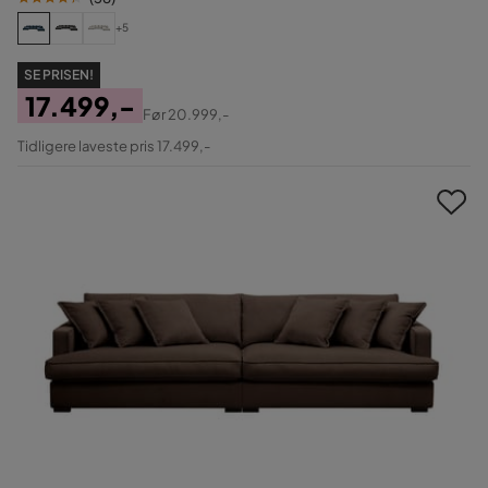
+5
SE PRISEN!
17.499,-
Før
20.999,-
Pris
Original
Tidligere laveste pris 17.499,-
Pris