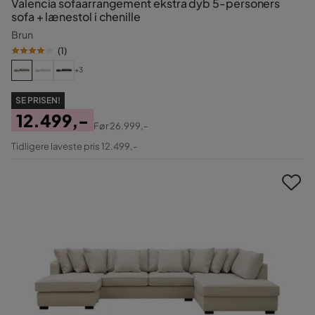
Valencia sofaarrangement ekstra dyb 5-personers
sofa + lænestol i chenille
Brun
(
1
)
+3
SE PRISEN!
12.499,-
Før
26.999,-
Pris
Original
Tidligere laveste pris 12.499,-
Pris