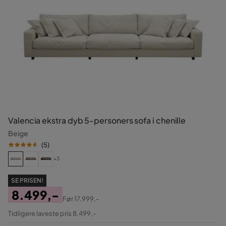
Valencia ekstra dyb 5-personers sofa i chenille
Beige
(
5
)
+3
SE PRISEN!
8.499,-
Før
17.999,-
Pris
Original
Tidligere laveste pris 8.499,-
Pris