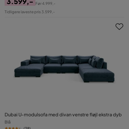
3.599,-
Før
4.999,-
Pris
Original
Tidligere laveste pris 3.599,-
Pris
Dubai U-modulsofa med divan venstre fløjl ekstra dyb
Blå
(
38
)