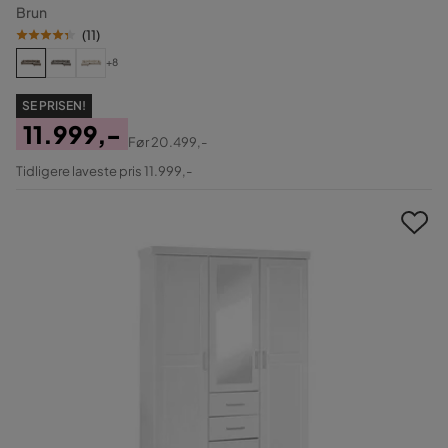
Brun
(
11
)
+8
SE PRISEN!
11.999,-
Før
20.499,-
Pris
Original
Tidligere laveste pris 11.999,-
Pris