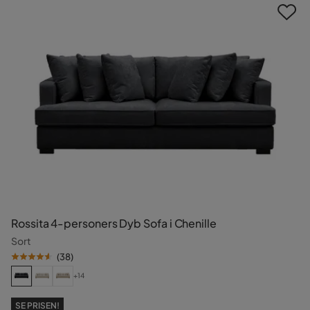
Rossita 4-personers Dyb Sofa i Chenille
Sort
(
38
)
+14
SE PRISEN!