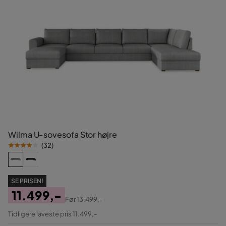
Wilma U-sovesofa Stor højre
(
32
)
SE PRISEN!
11.499,-
Før
13.499,-
Pris
Original
Tidligere laveste pris 11.499,-
Pris