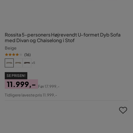
Rossita 5-personers Højrevendt U-formet Dyb Sofa
med Divan og Chaiselong i Stof
Beige
(
16
)
+5
SE PRISEN!
11.999,-
Før
17.999,-
Pris
Original
Tidligere laveste pris 11.999,-
Pris