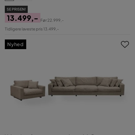
SE PRISEN!
13.499,-
Før
22.999,-
Pris
Original
Tidligere laveste pris 13.499,-
Pris
Nyhed