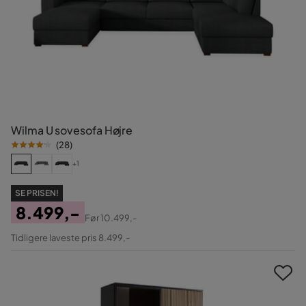
Wilma U sovesofa Højre
(
28
)
+1
SE PRISEN!
8.499,-
Før
10.499,-
Pris
Original
Tidligere laveste pris 8.499,-
Pris