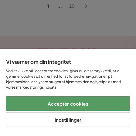
...
1
20
TILMELD DIG
NYHEDSBREVET
Vi værner om din integritet
Ved at klikke på "acceptere cookies" giver du dit samtykke til, at vi
gemmer cookies på din enhed for at forbedre navigationen på
E-mail
hjemmesiden, analysere brugen af hjemmesiden og hjælpe os med
vores markedsføringsindsats.
Accepter cookies
Tilmeld
Indstillinger
Ved at indtaste min e-mailadresse bekræfter jeg, at jeg gerne vil
modtage Trademax nyhedsbrev og godkender at Trademax behandler