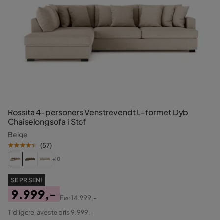
Rossita 4-personers Venstrevendt L-formet Dyb
Chaiselongsofa i Stof
Beige
(
57
)
+10
SE PRISEN!
9.999,-
Før
14.999,-
Pris
Original
Tidligere laveste pris 9.999,-