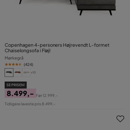
Copenhagen 4-personers Højrevendt L-formet
Chaiselongsofa i Fløjl
Mørkegrå
(
424
)
+10
SE PRISEN!
8.499,-
Før
12.999,-
Pris
Original
Tidligere laveste pris 8.499,-
Pris