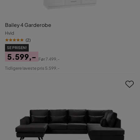
Bailey 4 Garderobe
Hvid
(
2
)
SE PRISEN!
5.599,-
Før
7.499,-
Pris
Original
Tidligere laveste pris 5.599,-
Pris