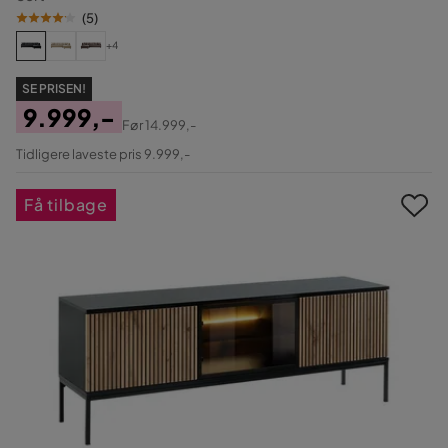
(
5
)
+4
SE PRISEN!
9.999,-
Før
14.999,-
Pris
Original
Tidligere laveste pris 9.999,-
Pris
Få tilbage