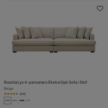
Pris
Rossita Lyx 4-personers Ekstra Dyb Sofa i Stof
Beige
(
64
)
+10