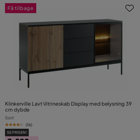
Få tilbage
Klinkerville Lavt Vitrineskab Display med belysning 39
cm dybde
Sort
(
16
)
SE PRISEN!