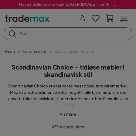
Havemøblerne skal væk! LAGERUDSALG fra 649,- →
Hjem
Varemærker
Scandinavian Choice
Scandinavian Choice – tidløse møbler i
skandinavisk stil
Scandinavian Choice er et af vores mest populære varemærker.
Med et bredt sortiment der har noget til alle hjemmets rum i en
ensartet skandinavisk stil, finder du det meste hos Scandinavian
Choice!
Vis mere
Scandinavian Choice – møbler til alle rum
477 stk produkter
I Scandinavian Choice brede sortiment finder du spisebordssæt,
sofaer, seng, børnemøbler, indretningsdetaljer og meget mere til