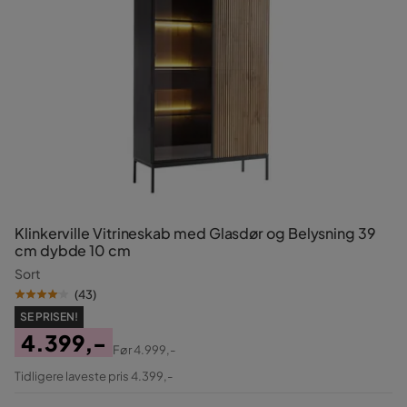
Klinkerville Vitrineskab med Glasdør og Belysning 39
cm dybde 10 cm
Sort
(
43
)
SE PRISEN!
4.399,-
Før
4.999,-
Pris
Original
Tidligere laveste pris 4.399,-
Pris