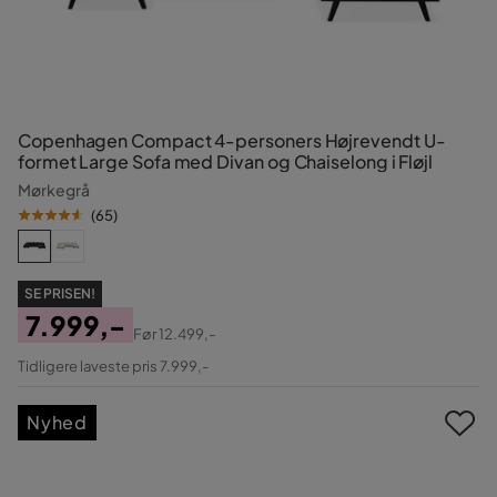
Copenhagen Compact 4-personers Højrevendt U-
formet Large Sofa med Divan og Chaiselong i Fløjl
Mørkegrå
(
65
)
SE PRISEN!
7.999,-
Før
12.499,-
Pris
Original
Tidligere laveste pris 7.999,-
Pris
Nyhed