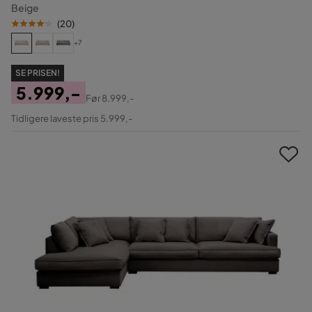
Beige
(
20
)
+7
SE PRISEN!
5.999,-
Før
8.999,-
Pris
Original
Tidligere laveste pris 5.999,-
Pris