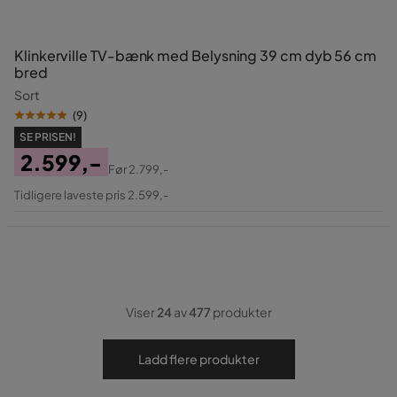
Klinkerville TV-bænk med Belysning 39 cm dyb 56 cm
bred
Sort
(
9
)
SE PRISEN!
2.599,-
Før
2.799,-
Pris
Original
Tidligere laveste pris 2.599,-
Pris
Viser
24
av
477
produkter
Ladd flere produkter