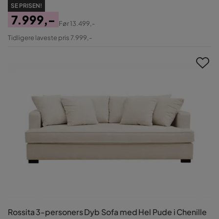
SE PRISEN!
7.999,-
Før
13.499,-
Pris
Original
Tidligere laveste pris 7.999,-
Pris
Rossita 3-personers Dyb Sofa med Hel Pude i Chenille