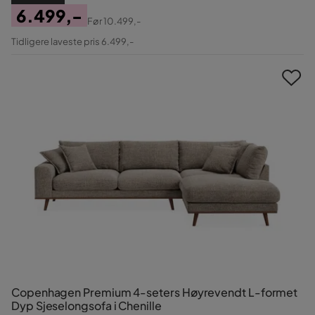
6.499,-
Før
10.499,-
Pris
Original
Tidligere laveste pris 6.499,-
Pris
Copenhagen Premium 4-seters Høyrevendt L-formet
Dyp Sjeselongsofa i Chenille