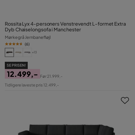
Rossita Lyx 4-personers Venstrevendt L-formet Extra
Dyb Chaiselongsofa i Manchester
Mørkegrå Jernbanefløjl
(
6
)
+13
SE PRISEN!
12.499,-
Før
21.999,-
Pris
Original
Tidligere laveste pris 12.499,-
Pris