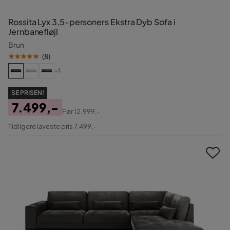
Rossita Lyx 3,5-personers Ekstra Dyb Sofa i
Jernbanefløjl
Brun
(
8
)
+3
SE PRISEN!
7.499,-
Før
12.999,-
Pris
Original
Tidligere laveste pris 7.499,-
Pris