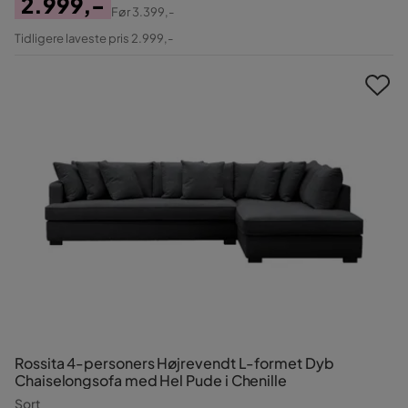
2.999,-
Før
3.399,-
Pris
Original
Tidligere laveste pris 2.999,-
Pris
Rossita 4-personers Højrevendt L-formet Dyb
Chaiselongsofa med Hel Pude i Chenille
Sort