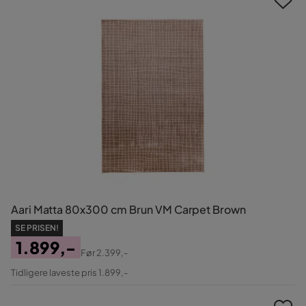
Aari Matta 80x300 cm Brun VM Carpet Brown
SE PRISEN!
1.899,-
Før
2.399,-
Pris
Original
Tidligere laveste pris 1.899,-
Pris