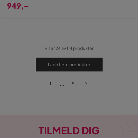
949,-
Pris
Viser
24
av
114
produkter
Ladd flere produkter
...
1
5
TILMELD DIG