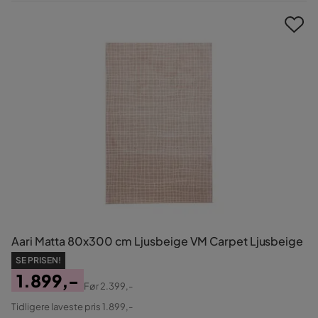
Pris
Aari Matta 80x300 cm Ljusbeige VM Carpet Ljusbeige
SE PRISEN!
1.899,-
Før
2.399,-
Pris
Original
Tidligere laveste pris 1.899,-