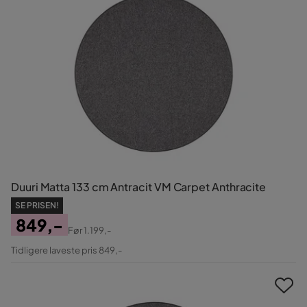
Duuri Matta 133 cm Antracit VM Carpet Anthracite
SE PRISEN!
849,-
Før
1.199,-
Pris
Original
Tidligere laveste pris 849,-
Pris