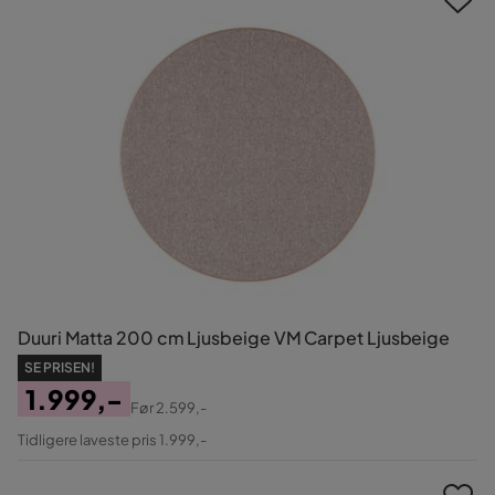
Duuri Matta 200 cm Ljusbeige VM Carpet Ljusbeige
SE PRISEN!
1.999,-
Før
2.599,-
Pris
Original
Tidligere laveste pris 1.999,-
Pris