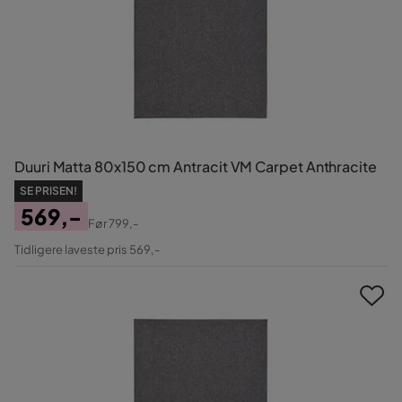
Duuri Matta 80x150 cm Antracit VM Carpet Anthracite
SE PRISEN!
569,-
Før
799,-
Pris
Original
Tidligere laveste pris 569,-
Pris