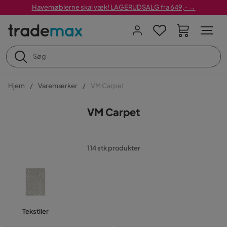
Havemøblerne skal væk! LAGERUDSALG fra 649,- →
Hjem
Varemærker
VM Carpet
VM Carpet
114 stk produkter
Tekstiler