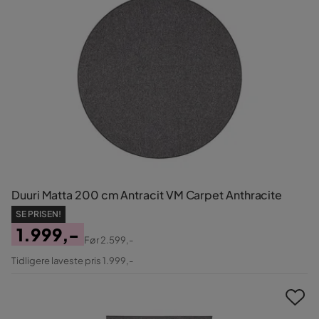
Duuri Matta 200 cm Antracit VM Carpet Anthracite
SE PRISEN!
1.999,-
Før
2.599,-
Pris
Original
Tidligere laveste pris 1.999,-
Pris