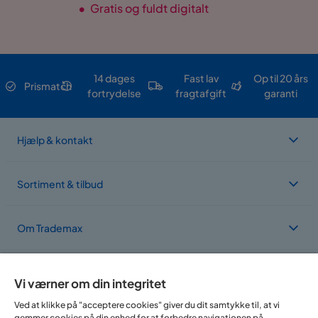
•
Gratis og fuldt digitalt
14 dages
Fast lav
Op til 20 års
Prismatch
fortrydelse
fragtafgift
garanti
Hjælp & kontakt
Sortiment & tilbud
Om Trademax
Vi findes i flere forskellige lande
Vi værner om din integritet
Ved at klikke på "acceptere cookies" giver du dit samtykke til, at vi
gemmer cookies på din enhed for at forbedre navigationen på