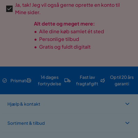
Ja, tak! Jeg vil også gerne oprette en konto til
Mine sider.
Alt dette og meget mere:
•
Alle dine køb samlet ét sted
•
Personlige tilbud
•
Gratis og fuldt digitalt
14 dages
Fast lav
Op til 20 års
Prismatch
fortrydelse
fragtafgift
garanti
Hjælp & kontakt
Sortiment & tilbud