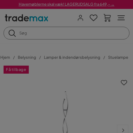
Havemøblerne skal væk! LAGERUDSALG fra 649,- →
Hjem
Belysning
Lamper & indendørsbelysning
Stuelampe
Få tilbage