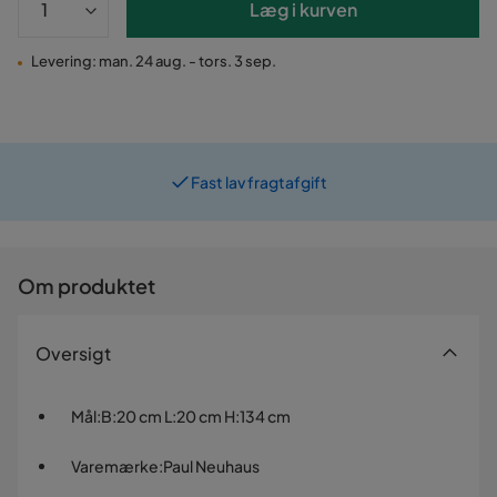
Læg i kurven
Levering: man. 24 aug. - tors. 3 sep.
Fast lav fragtafgift
Om produktet
Oversigt
Mål
:
B:20 cm L:20 cm H:134 cm
Varemærke
:
Paul Neuhaus