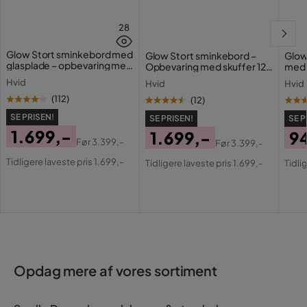
28
Glow Stort sminkebord med
Glow Stort sminkebord –
Glow
glasplade – opbevaring med
Opbevaring med skuffer 120
med 
skuffer og rum 120 cm
cm
Holl
Hvid
Hvid
Hvid
opla
(
112
)
(
12
)
SE PRISEN!
SE PRISEN!
SE P
1.699,-
1.699,-
9
Før
3.399,-
Før
3.399,-
Pris
Original
Pris
Original
Pri
Or
Tidligere laveste pris 1.699,-
Tidligere laveste pris 1.699,-
Tidli
Pris
Pris
Pri
Opdag mere af vores sortiment