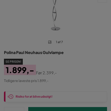
1 af 7
Polina Paul Neuhaus Gulvlampe
SE PRISEN!
1.899,-
Før
2.399,-
Pris
Original
Tidligere laveste pris 1.899,-
Pris
Risiko for at blive udsolgt!