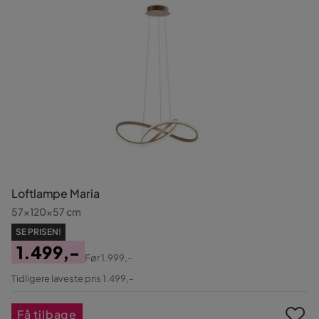
Loftlampe Maria
57x120x57 cm
SE PRISEN!
1.499,-
Før
1.999,-
Pris
Original
Tidligere laveste pris 1.499,-
Pris
Få tilbage