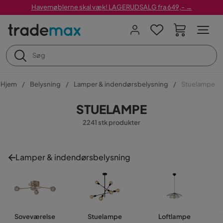
Havemøblerne skal væk! LAGERUDSALG fra 649,- →
Hjem
Belysning
Lamper & indendørsbelysning
Stuelampe
STUELAMPE
2241 stk produkter
Lamper & indendørsbelysning
Soveværelse
Stuelampe
Loftlampe