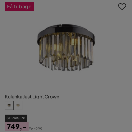
Få tilbage
Kulunka Just Light Crown
SE PRISEN!
749,-
Før
999,-