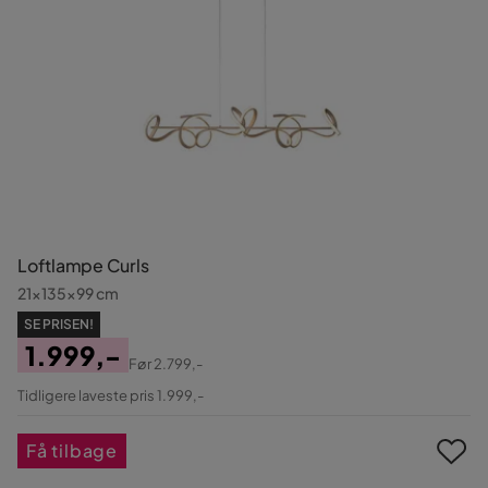
Loftlampe Curls
21x135x99 cm
SE PRISEN!
1.999,-
Før
2.799,-
Pris
Original
Tidligere laveste pris 1.999,-
Pris
Få tilbage