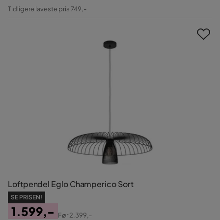
Pris
Original
Tidligere laveste pris 749,-
Pris
Loftpendel Eglo Champerico Sort
SE PRISEN!
1.599,-
Før
2.399,-