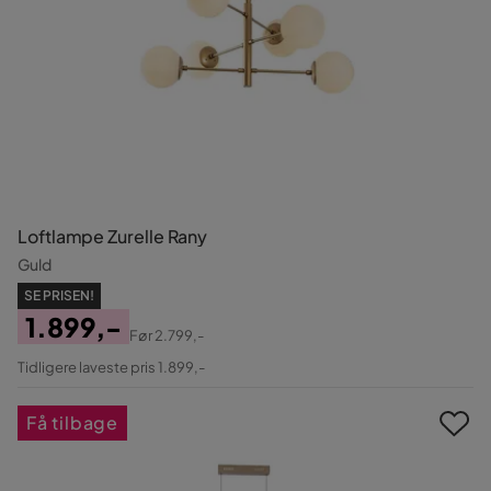
Loftlampe Zurelle Rany
Guld
SE PRISEN!
1.899,-
Før
2.799,-
Pris
Original
Tidligere laveste pris 1.899,-
Pris
Få tilbage