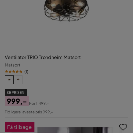
Ventilator TRIO Trondheim Matsort
Matsort
(
1
)
SE PRISEN!
999,-
Før
1.499,-
Pris
Original
Tidligere laveste pris 999,-
Pris
Få tilbage