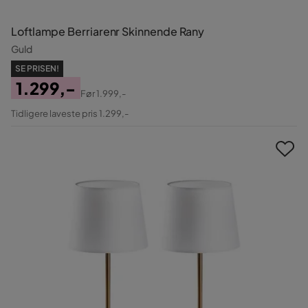
Loftlampe Berriarenr Skinnende Rany
Guld
SE PRISEN!
1.299,-
Før
1.999,-
Pris
Original
Tidligere laveste pris 1.299,-
Pris