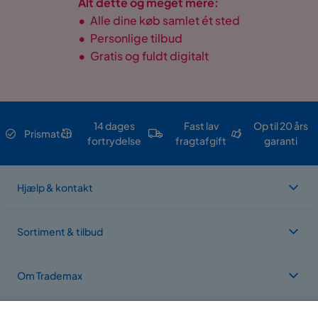
Alt dette og meget mere:
•
Alle dine køb samlet ét sted
•
Personlige tilbud
•
Gratis og fuldt digitalt
14 dages
Fast lav
Op til 20 års
Prismatch
fortrydelse
fragtafgift
garanti
Hjælp & kontakt
Sortiment & tilbud
Om Trademax