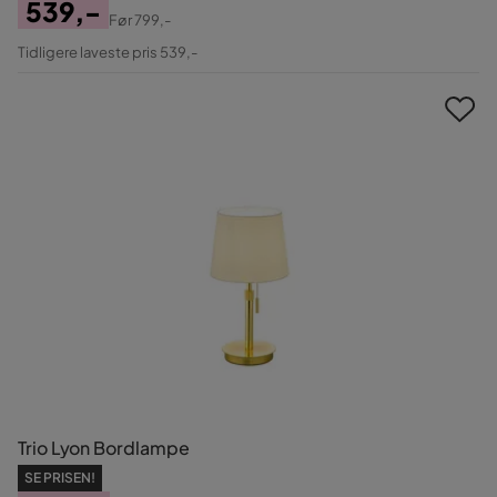
539,-
Før
799,-
Pris
Original
Tidligere laveste pris 539,-
Pris
Trio Lyon Bordlampe
SE PRISEN!