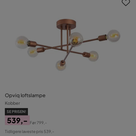
Opviq loftslampe
Kobber
SE PRISEN!
539,-
Før
799,-
Pris
Original
Tidligere laveste pris 539,-