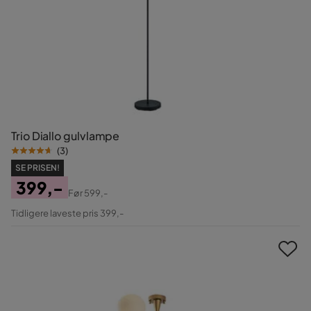
Trio Diallo gulvlampe
(
3
)
SE PRISEN!
399,-
Før
599,-
Pris
Original
Tidligere laveste pris 399,-
Pris