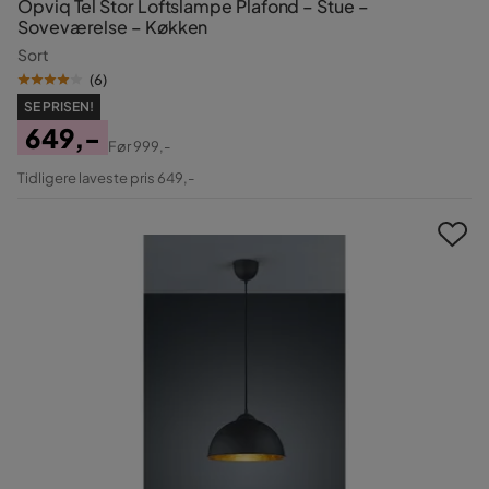
Opviq Tel Stor Loftslampe Plafond – Stue –
Soveværelse – Køkken
Sort
(
6
)
SE PRISEN!
649,-
Før
999,-
Pris
Original
Tidligere laveste pris 649,-
Pris