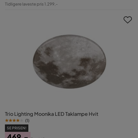
Pris
Original
Tidligere laveste pris 1.299,-
Pris
Trio Lighting Moonika LED Taklampe Hvit
(
1
)
SE PRISEN!
469,-