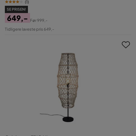
(
1
)
SE PRISEN!
649,-
Før
999,-
Pris
Original
Tidligere laveste pris 649,-
Pris