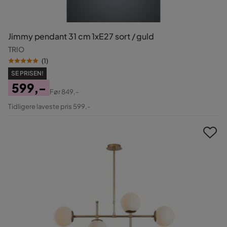
Jimmy pendant 31 cm 1xE27 sort / guld
TRIO
(
1
)
SE PRISEN!
599,-
Før
849,-
Pris
Original
Tidligere laveste pris 599,-
Pris