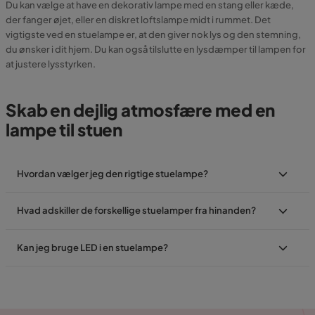
Du kan vælge at have en dekorativ lampe med en stang eller kæde,
der fanger øjet, eller en diskret loftslampe midt i rummet. Det
vigtigste ved en stuelampe er, at den giver nok lys og den stemning,
du ønsker i dit hjem. Du kan også tilslutte en lysdæmper til lampen for
at justere lysstyrken.
Skab en dejlig atmosfære med en
lampe til stuen
Hvordan vælger jeg den rigtige stuelampe?
Hvad adskiller de forskellige stuelamper fra hinanden?
Kan jeg bruge LED i en stuelampe?