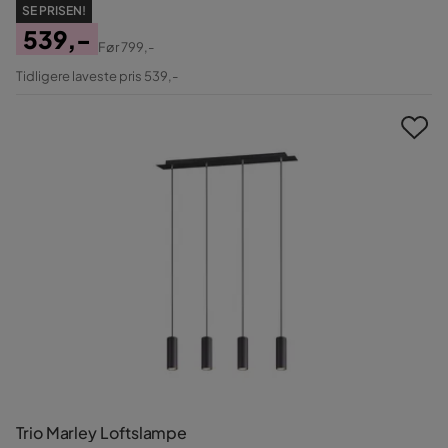
SE PRISEN!
539,-
Før
799,-
Pris
Original
Tidligere laveste pris 539,-
Pris
Trio Marley Loftslampe