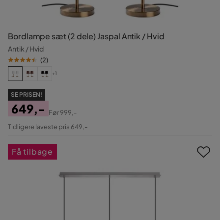
Bordlampe sæt (2 dele) Jaspal Antik / Hvid
Antik / Hvid
(
2
)
+1
SE PRISEN!
649,-
Før
999,-
Pris
Original
Tidligere laveste pris 649,-
Pris
Få tilbage