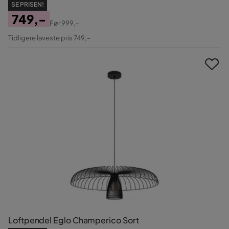
SE PRISEN!
749,-
Før
999,-
Pris
Original
Tidligere laveste pris 749,-
Pris
Loftpendel Eglo Champerico Sort