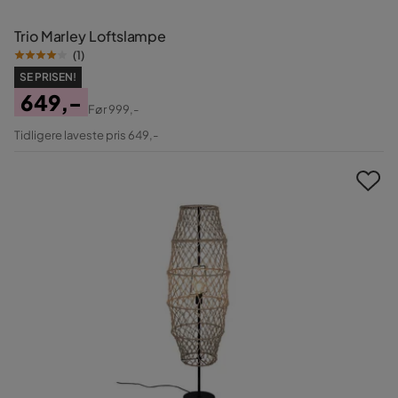
Trio Marley Loftslampe
(
1
)
SE PRISEN!
649,-
Før
999,-
Pris
Original
Tidligere laveste pris 649,-
Pris