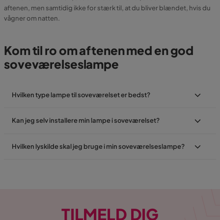
aftenen, men samtidig ikke for stærk til, at du bliver blændet, hvis du
vågner om natten.
Kom til ro om aftenen med en god
soveværelseslampe
Hvilken type lampe til soveværelset er bedst?
Kan jeg selv installere min lampe i soveværelset?
Hvilken lyskilde skal jeg bruge i min soveværelseslampe?
TILMELD DIG