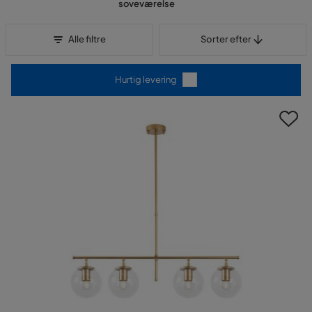
soveværelse
Sorter efter
Alle filtre
Sorter efter
Hurtig levering