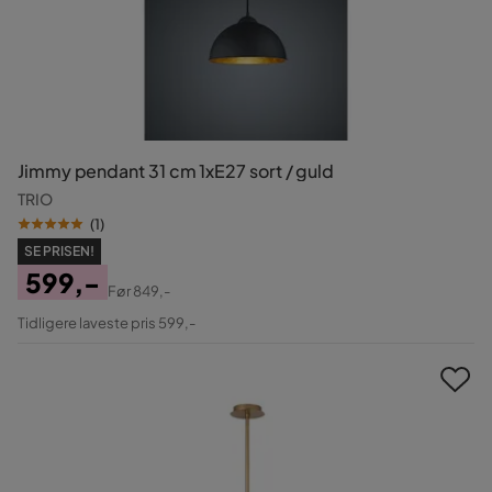
Jimmy pendant 31 cm 1xE27 sort / guld
TRIO
(
1
)
SE PRISEN!
599,-
Før
849,-
Pris
Original
Tidligere laveste pris 599,-
Pris