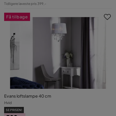
Pris
Original
Tidligere laveste pris 399,-
Pris
Få tilbage
Evans loftslampe 40 cm
Hvid
SE PRISEN!