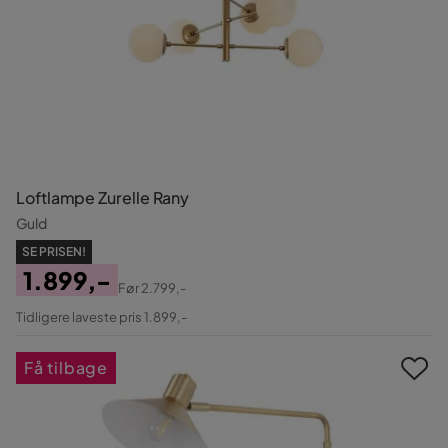
Loftlampe Zurelle Rany
Guld
SE PRISEN!
1.899,-
Før
2.799,-
Pris
Original
Tidligere laveste pris 1.899,-
Pris
Få tilbage