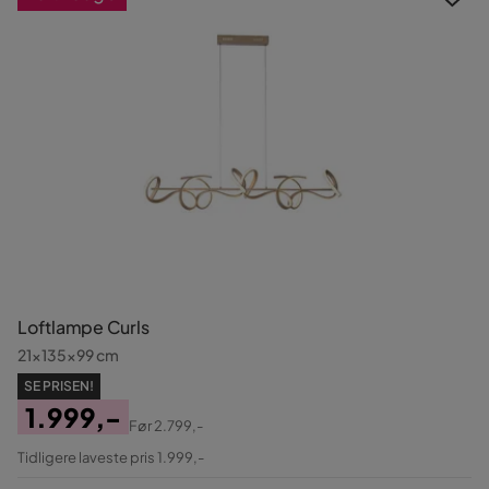
Loftlampe Curls
21x135x99 cm
SE PRISEN!
1.999,-
Før
2.799,-
Pris
Original
Tidligere laveste pris 1.999,-
Pris