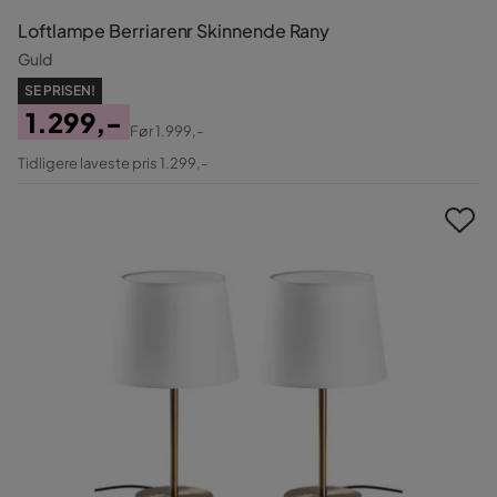
Loftlampe Berriarenr Skinnende Rany
Guld
SE PRISEN!
1.299,-
Før
1.999,-
Pris
Original
Tidligere laveste pris 1.299,-
Pris