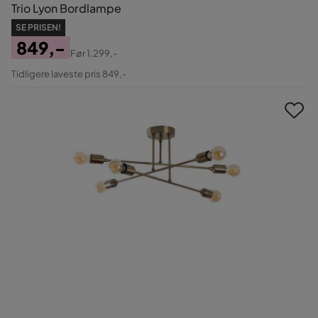
Trio Lyon Bordlampe
SE PRISEN!
849,-
Før
1.299,-
Pris
Original
Tidligere laveste pris 849,-
Pris