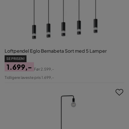
Loftpendel Eglo Bernabeta Sort med 5 Lamper
SE PRISEN!
1.699,-
Før
2.599,-
Pris
Original
Tidligere laveste pris 1.699,-
Pris