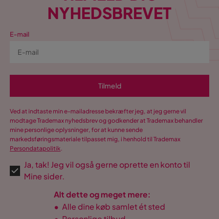
NYHEDSBREVET
E-mail
Tilmeld
Ved at indtaste min e-mailadresse bekræfter jeg, at jeg gerne vil
modtage Trademax nyhedsbrev og godkender at Trademax behandler
mine personlige oplysninger, for at kunne sende
markedsføringsmateriale tilpasset mig, i henhold til Trademax
Persondatapolitik
.
Ja, tak! Jeg vil også gerne oprette en konto til
Mine sider.
Alt dette og meget mere:
•
Alle dine køb samlet ét sted
•
Personlige tilbud