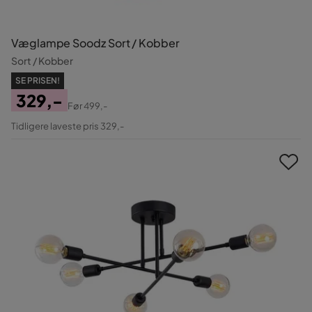
Væglampe Soodz Sort / Kobber
Sort / Kobber
SE PRISEN!
329,-
Før
499,-
Pris
Original
Tidligere laveste pris 329,-
Pris