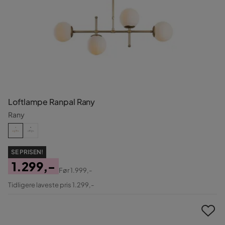
Loftlampe Ranpal Rany
Rany
SE PRISEN!
1.299,-
Før
1.999,-
Pris
Original
Tidligere laveste pris 1.299,-
Pris