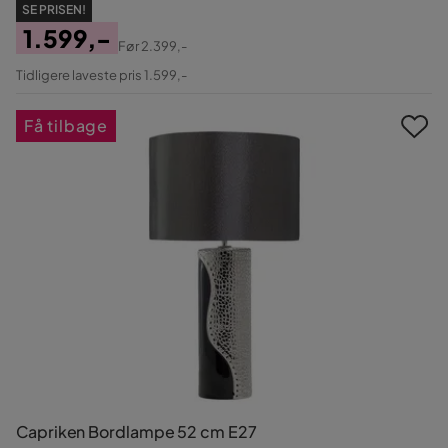
SE PRISEN!
1.599,-
Før
2.399,-
Pris
Original
Tidligere laveste pris 1.599,-
Pris
Få tilbage
Capriken Bordlampe 52 cm E27