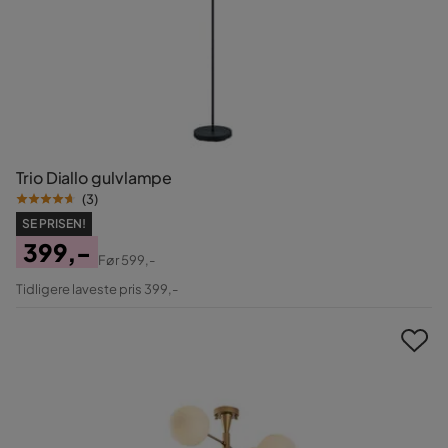
Trio Diallo gulvlampe
(
3
)
SE PRISEN!
399,-
Før
599,-
Pris
Original
Tidligere laveste pris 399,-
Pris