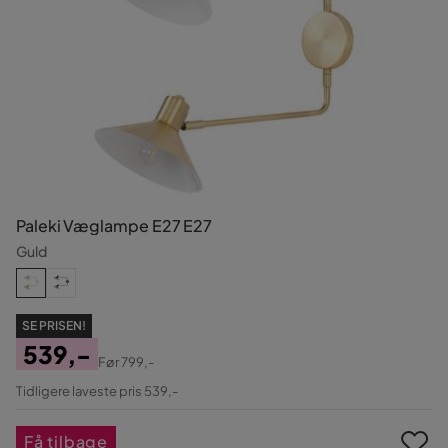
Paleki Væglampe E27 E27
Guld
SE PRISEN!
539,-
Før
799,-
Pris
Original
Tidligere laveste pris 539,-
Pris
Få tilbage