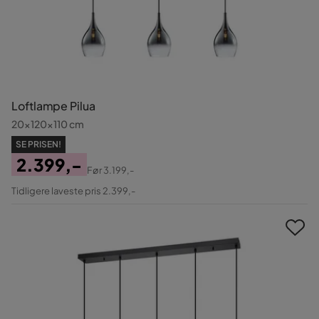
Loftlampe Pilua
20x120x110 cm
SE PRISEN!
2.399,-
Før
3.199,-
Pris
Original
Tidligere laveste pris 2.399,-
Pris