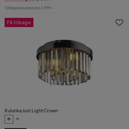
Pris
Original
Tidligere laveste pris 1.999,-
Pris
Få tilbage
Kulunka Just Light Crown