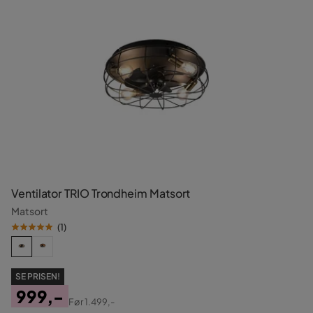
Ventilator TRIO Trondheim Matsort
Matsort
(
1
)
SE PRISEN!
999,-
Før
1.499,-