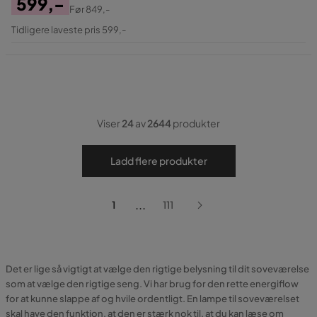
599,-
Før
849,-
Pris
Original
Tidligere laveste pris 599,-
Pris
Viser
24
av
2644
produkter
Ladd flere produkter
...
1
111
Det er lige så vigtigt at vælge den rigtige belysning til dit soveværelse
som at vælge den rigtige seng. Vi har brug for den rette energiflow
for at kunne slappe af og hvile ordentligt. En lampe til soveværelset
skal have den funktion, at den er stærk nok til, at du kan læse om