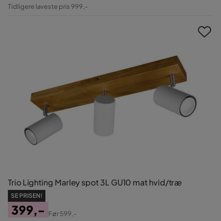
Pris
Original
Tidligere laveste pris 999,-
Pris
Trio Lighting Marley spot 3L GU10 mat hvid/træ
SE PRISEN!
399,-
Før
599,-