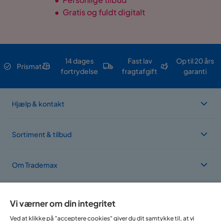
•
Gratis og fuldt digitalt
14 dages
Fast lav
Op til 20 års
Prismatch
fortrydelse
fragtafgift
garanti
Hjælp & kontakt
Sortiment & tilbud
Om Trademax
Vi findes i flere forskellige lande
Vi værner om din integritet
Ved at klikke på "acceptere cookies" giver du dit samtykke til, at vi