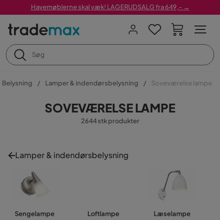
Havemøblerne skal væk! LAGERUDSALG fra 649,- →
Belysning
Lamper & indendørsbelysning
Soveværelse lampe
SOVEVÆRELSE LAMPE
2644 stk produkter
Lamper & indendørsbelysning
Sengelampe
Loftlampe
Læselampe