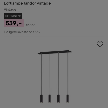
Loftlampe Jandor Vintage
Vintage
SE PRISEN!
539,-
Før
799,-
Pris
Original
Tidligere laveste pris 539,-
Pris