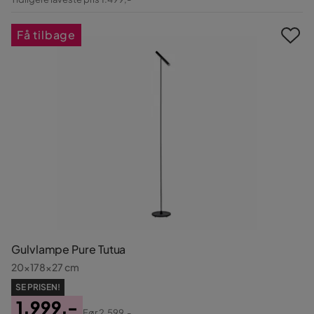
Pris
Få tilbage
Gulvlampe Pure Tutua
20x178x27 cm
SE PRISEN!
1.999,-
Før
2.599,-