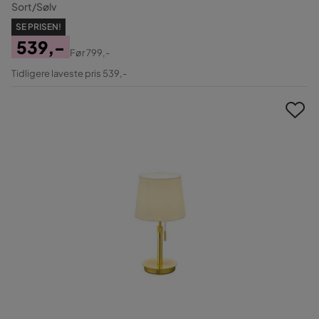
Sort/Sølv
SE PRISEN!
539,-
Før
799,-
Pris
Original
Tidligere laveste pris 539,-
Pris