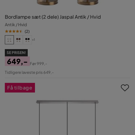
Bordlampe sæt (2 dele) Jaspal Antik / Hvid
Antik / Hvid
(
2
)
+1
SE PRISEN!
649,-
Før
999,-
Pris
Original
Tidligere laveste pris 649,-
Pris
Få tilbage