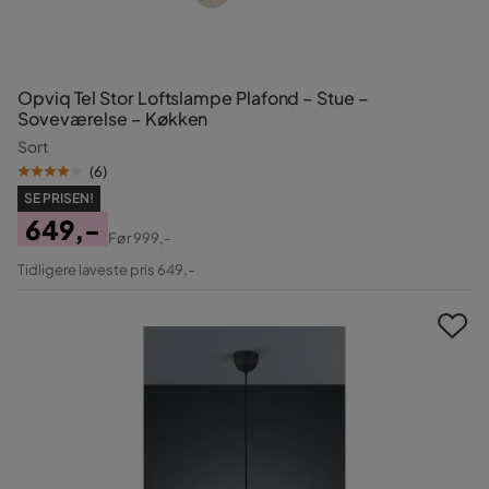
Opviq Tel Stor Loftslampe Plafond – Stue –
Soveværelse – Køkken
Sort
(
6
)
SE PRISEN!
649,-
Før
999,-
Pris
Original
Tidligere laveste pris 649,-
Pris