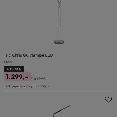
Trio Chris Gulvlampe LED
Hvid
SE PRISEN!
1.299,-
Før
1.999,-
Pris
Original
Tidligere laveste pris 1.299,-
Pris