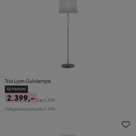
Trio Lyon Gulvlampe
SE PRISEN!
2.399,-
Før
3.599,-
Pris
Original
Tidligere laveste pris 2.399,-
Pris