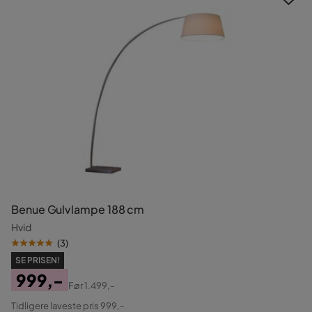
Benue Gulvlampe 188 cm
Hvid
(
3
)
SE PRISEN!
999,-
Før
1.499,-
Pris
Original
Tidligere laveste pris 999,-