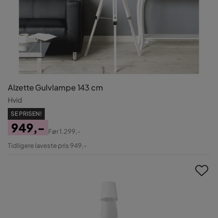
Alzette Gulvlampe 143 cm
Hvid
SE PRISEN!
949,-
Før
1.299,-
Pris
Original
Tidligere laveste pris 949,-
Pris