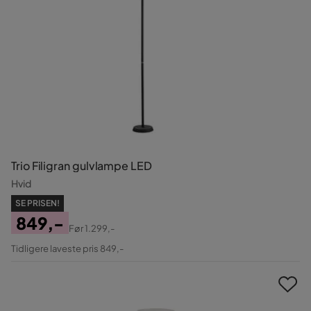
Trio Filigran gulvlampe LED
Hvid
SE PRISEN!
849,-
Før
1.299,-
Pris
Original
Tidligere laveste pris 849,-
Pris