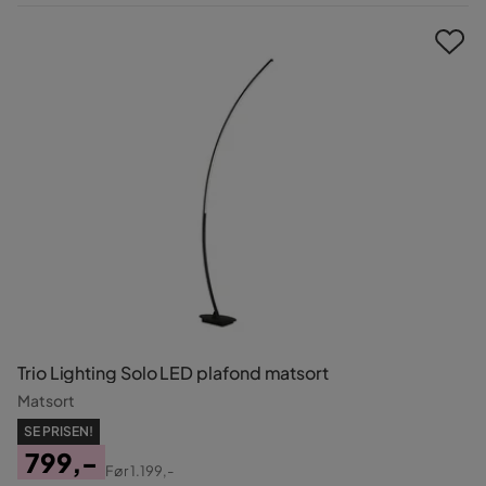
Pris
Trio Lighting Solo LED plafond matsort
Matsort
SE PRISEN!
799,-
Før
1.199,-