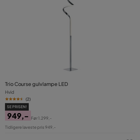
Trio Course gulvlampe LED
Hvid
(
2
)
SE PRISEN!
949,-
Før
1.299,-
Pris
Original
Tidligere laveste pris 949,-
Pris