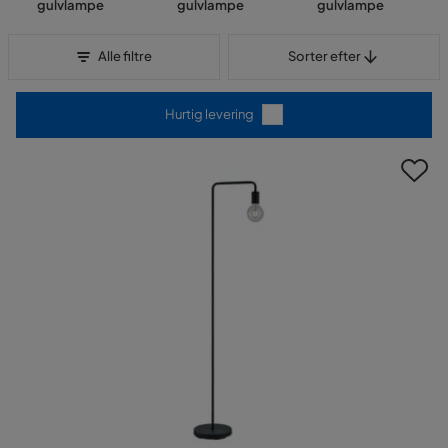
gulvlampe
gulvlampe
gulvlampe
Sorter efter
Alle filtre
Sorter efter
Hurtig levering