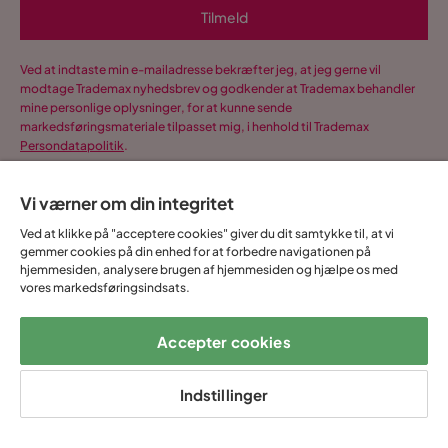
Tilmeld
Ved at indtaste min e-mailadresse bekræfter jeg, at jeg gerne vil
modtage Trademax nyhedsbrev og godkender at Trademax behandler
mine personlige oplysninger, for at kunne sende
markedsføringsmateriale tilpasset mig, i henhold til Trademax
Persondatapolitik
.
Ja, tak! Jeg vil også gerne oprette en konto til
Mine sider.
Vi værner om din integritet
Ved at klikke på "acceptere cookies" giver du dit samtykke til, at vi
Alt dette og meget mere:
gemmer cookies på din enhed for at forbedre navigationen på
•
Alle dine køb samlet ét sted
hjemmesiden, analysere brugen af hjemmesiden og hjælpe os med
•
Personlige tilbud
vores markedsføringsindsats.
•
Gratis og fuldt digitalt
Accepter cookies
Indstillinger
14 dages
Fast lav
Op til 20 års
Prismatch
fortrydelse
fragtafgift
garanti