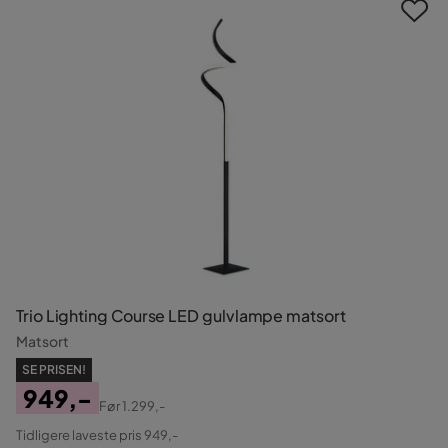
Trio Lighting Course LED gulvlampe matsort
Matsort
SE PRISEN!
949,-
Før
1.299,-
Pris
Original
Tidligere laveste pris 949,-