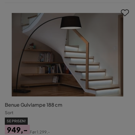
Pris
Benue Gulvlampe 188 cm
Sort
SE PRISEN!
949,-
Før
1.299,-