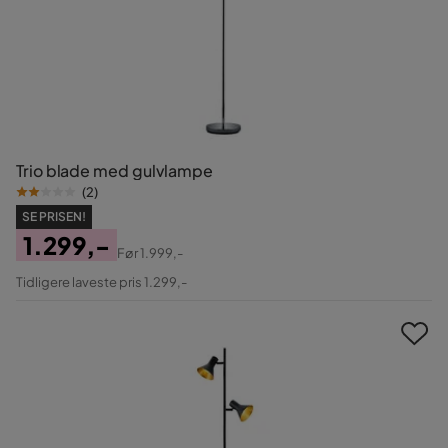
Trio blade med gulvlampe
(
2
)
SE PRISEN!
1.299,-
Før
1.999,-
Pris
Original
Tidligere laveste pris 1.299,-
Pris