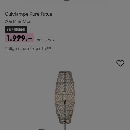
Gulvlampe Pure Tutua
20x178x27 cm
SE PRISEN!
1.999,-
Før
2.599,-
Pris
Original
Tidligere laveste pris 1.999,-
Pris