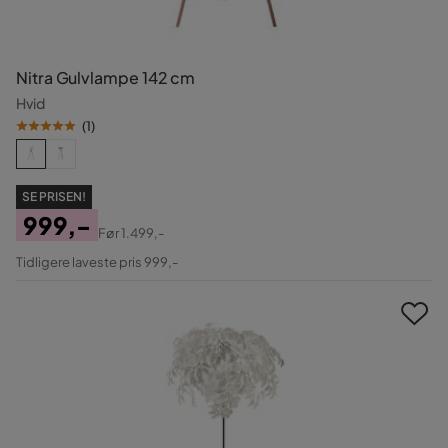
Nitra Gulvlampe 142 cm
Hvid
(
1
)
SE PRISEN!
999,-
Før
1.499,-
Pris
Original
Tidligere laveste pris 999,-
Pris