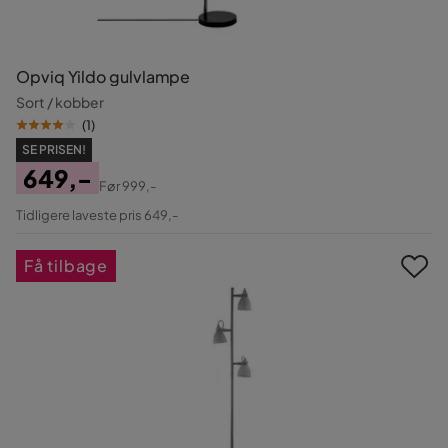
Opviq Yildo gulvlampe
Sort / kobber
(
1
)
SE PRISEN!
649,-
Før
999,-
Pris
Original
Tidligere laveste pris 649,-
Pris
Få tilbage