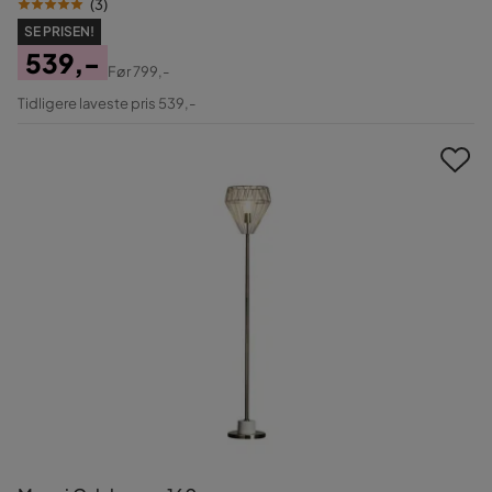
(
3
)
SE PRISEN!
539,-
Før
799,-
Pris
Original
Tidligere laveste pris 539,-
Pris