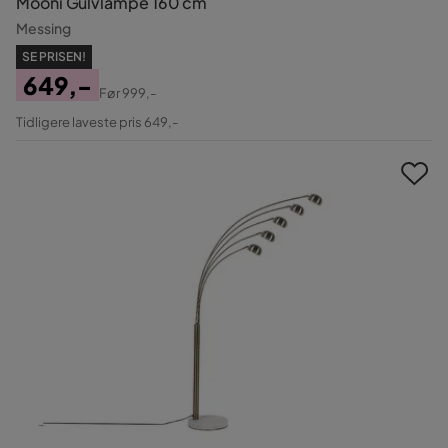
Mooni Gulvlampe 160 cm
Messing
SE PRISEN!
649,-
Før
999,-
Pris
Original
Tidligere laveste pris 649,-
Pris