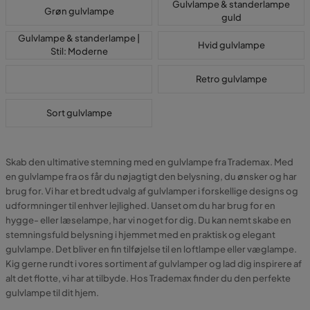
Gulvlampe & standerlampe
Grøn gulvlampe
guld
Gulvlampe & standerlampe |
Hvid gulvlampe
Stil: Moderne
Retro gulvlampe
Sort gulvlampe
Skab den ultimative stemning med en gulvlampe fra Trademax. Med
en gulvlampe fra os får du nøjagtigt den belysning, du ønsker og har
brug for. Vi har et bredt udvalg af gulvlamper i forskellige designs og
udformninger til enhver lejlighed. Uanset om du har brug for en
hygge- eller læselampe, har vi noget for dig. Du kan nemt skabe en
stemningsfuld belysning i hjemmet med en praktisk og elegant
gulvlampe. Det bliver en fin tilføjelse til en loftlampe eller væglampe.
Kig gerne rundt i vores sortiment af gulvlamper og lad dig inspirere af
alt det flotte, vi har at tilbyde. Hos Trademax finder du den perfekte
gulvlampe til dit hjem.