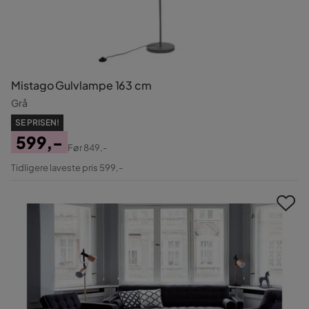
Mistago Gulvlampe 163 cm
Grå
SE PRISEN!
599,-
Før
849,-
Pris
Original
Tidligere laveste pris 599,-
Pris