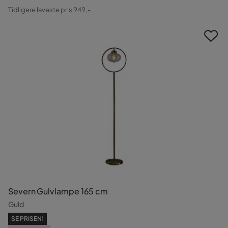
Pris
Original
Tidligere laveste pris 949,-
Pris
Severn Gulvlampe 165 cm
Guld
SE PRISEN!