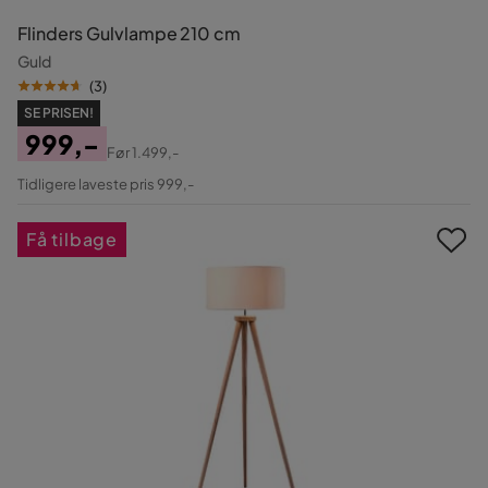
Flinders Gulvlampe 210 cm
Guld
(
3
)
SE PRISEN!
999,-
Før
1.499,-
Pris
Original
Tidligere laveste pris 999,-
Pris
Få tilbage