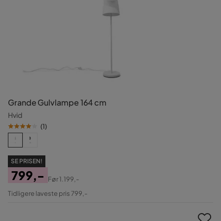
Grande Gulvlampe 164 cm
Hvid
(
1
)
SE PRISEN!
799,-
Før
1.199,-
Pris
Original
Tidligere laveste pris 799,-
Pris