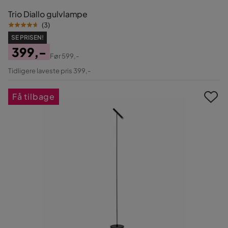
Trio Diallo gulvlampe
(
3
)
SE PRISEN!
399,-
Før
599,-
Pris
Original
Tidligere laveste pris 399,-
Pris
Få tilbage