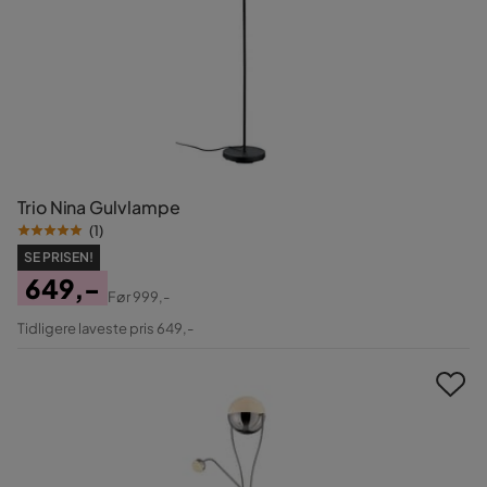
Trio Nina Gulvlampe
(
1
)
SE PRISEN!
649,-
Før
999,-
Pris
Original
Tidligere laveste pris 649,-
Pris