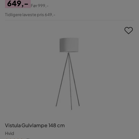
649,-
Før
999,-
Pris
Original
Tidligere laveste pris 649,-
Pris
Vistula Gulvlampe 148 cm
Hvid