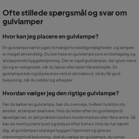
Ofte stillede spørgsmål og svar om
gulvlamper
Hvor kan jeg placere en gulvlampe?
En gulvlampe kan bruges til mange forskellige lejligheder, og lampen
er meget anvendelig. Du kan have en gulvlampe som en behagelig og
afslappende hyggebelysning. Der er også gulvlamper, der giver mere
lys og er velegnede, når du læser eller laver håndarbejde. En
gulvlampe kan også placeres ved et skrivebord, så du får god
belysning, når du sidder og arbejder.
Hvordan vælger jeg den rigtige gulvlampe?
Før du køber en gulvlampe, bør du overveje, hvilken funktion du
ønsker, at lampen skal have. Hvis du leder efter en gulvlampe til
læsehjørnet, er det praktisk med en model med en eller flere arme. Så
kan du nemt justere lyset og belyse efter behov. Hvis du har tænkt
dig, at gulvlampen skal øge hyggen i hjemmet og give en
stemningsfuld belysning, skal du vælge en gulvlampe, du synes