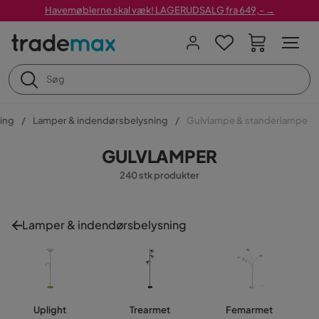
Havemøblerne skal væk! LAGERUDSALG fra 649,- →
ing
Lamper & indendørsbelysning
Gulvlampe & standerlampe
GULVLAMPER
240 stk produkter
Lamper & indendørsbelysning
Uplight
Trearmet
Femarmet