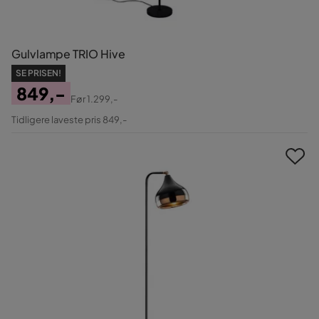
Gulvlampe TRIO Hive
SE PRISEN!
849,-
Før
1.299,-
Pris
Original
Tidligere laveste pris 849,-
Pris