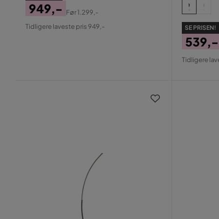
949,-
Før
1.299,-
Pris
Original
Tidligere laveste pris 949,-
SE PRISEN!
Pris
539,-
Pris
Origin
Tidligere lav
Pris