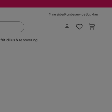
Mine sider
Kundeservice
Butikker
fritid
Hus & renovering