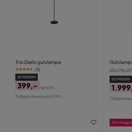
Trio Diallo gulvlampe
Gulvlampe
(
3
)
20x178x27
SE PRISEN!
SE PRISEN!
399,-
1.999
Før
599,-
Pris
Original
Pris
Origin
Tidligere laveste pris 399,-
Tidligere lav
Pris
Pris
Få tilbage