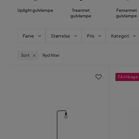
Uplight gulvlampe
Trearmet
Femarmet
gulvlampe
gulvlampe
Farve
Størrelse
Pris
Kategori
Sort
Ryd filter
Få tilbage