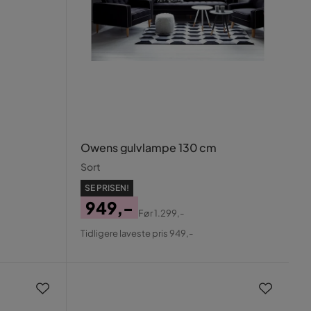
Owens gulvlampe 130 cm
Sort
SE PRISEN!
949,-
Før
1.299,-
Pris
Original
Tidligere laveste pris 949,-
Pris