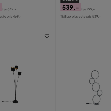
SE PRISEN!
539,-
Før
649,-
Før
799,-
al
Pris
Original
este pris 469,-
Tidligere laveste pris 539,-
Pris