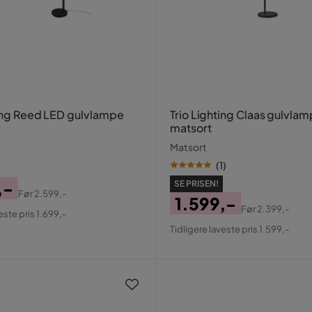
ting Reed LED gulvlampe
Trio Lighting Claas gulvla
matsort
Matsort
(
1
)
,-
SE PRISEN!
Før
2.599,-
1.599,-
al
Før
2.399,-
este pris 1.699,-
Pris
Original
Tidligere laveste pris 1.599,-
Pris