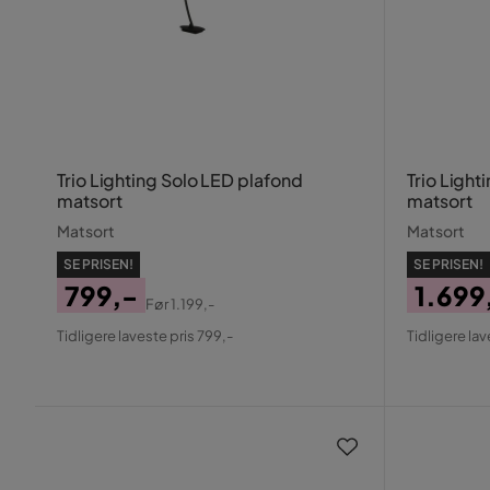
Trio Lighting Solo LED plafond
Trio Ligh
matsort
matsort
Matsort
Matsort
SE PRISEN!
SE PRISEN!
799,-
1.699
Før
1.199,-
Pris
Original
Pris
Origin
Tidligere laveste pris 799,-
Tidligere lav
Pris
Pris