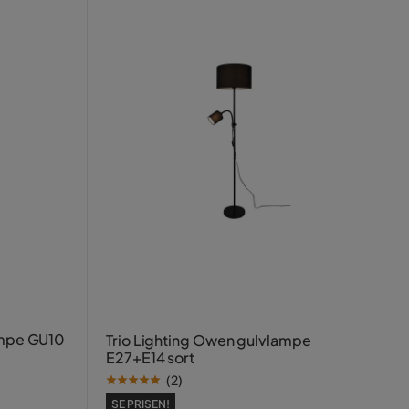
lampe GU10
Trio Lighting Owen gulvlampe
E27+E14 sort
(
2
)
SE PRISEN!