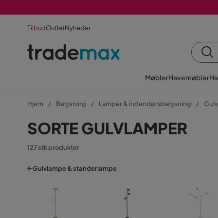
Tilbud
Outlet
Nyheder
Møbler
Havemøbler
Ha
Hjem
Belysning
Lamper & indendørsbelysning
Gulv
SORTE GULVLAMPER
127 stk produkter
Gulvlampe & standerlampe