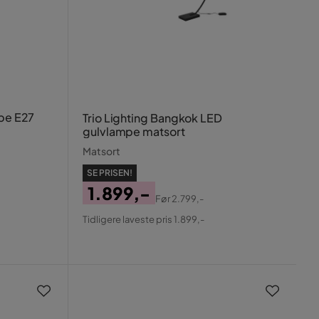
mpe E27
Trio Lighting Bangkok LED
gulvlampe matsort
Matsort
SE PRISEN!
1.899,-
Før
2.799,-
Pris
Original
Tidligere laveste pris 1.899,-
Pris