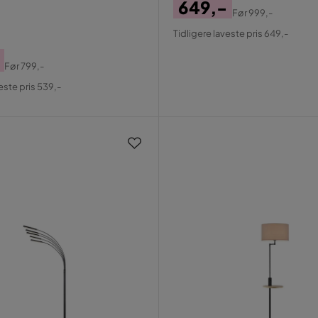
649,-
Før
999,-
Pris
Original
Tidligere laveste pris 649,-
Pris
Før
799,-
al
este pris 539,-