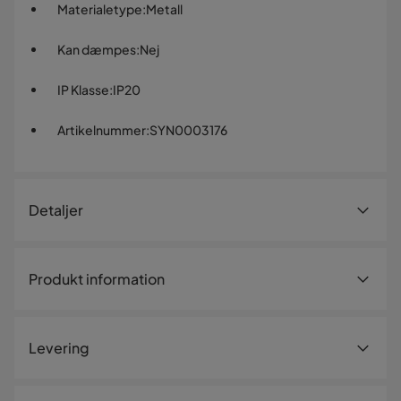
Materialetype
:
Metall
Kan dæmpes
:
Nej
IP Klasse
:
IP20
Artikelnummer
:
SYN0003176
Detaljer
Artikelnummer:
SYN0003176
Produkt information
Størrelse
Højde
25 cm
Levering
Bredde
20 cm
Længde
18 cm