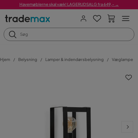
Havemøblerne skal væk! LAGERUDSALG fra 649,- →
Hjem
Belysning
Lamper & indendørsbelysning
Væglampe