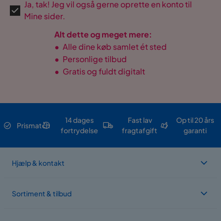
Ja, tak! Jeg vil også gerne oprette en konto til
Mine sider.
Alt dette og meget mere:
•
Alle dine køb samlet ét sted
•
Personlige tilbud
•
Gratis og fuldt digitalt
14 dages
Fast lav
Op til 20 års
Prismatch
fortrydelse
fragtafgift
garanti
Hjælp & kontakt
Sortiment & tilbud