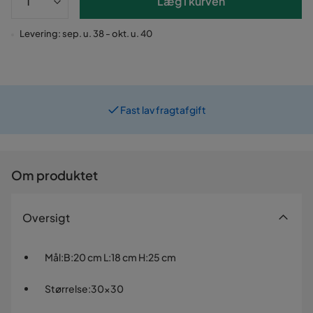
Læg i kurven
Levering: sep. u. 38 - okt. u. 40
Fast lav fragtafgift
Prismatch
Om produktet
Oversigt
Mål
:
B:20 cm L:18 cm H:25 cm
Størrelse
:
30x30