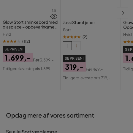
13
Glow Stort sminkebord med
Jussi Stumtjener
Glow
glasplade – opbevaring med
Opbe
Sort
skuffer og rum 120 cm
cm
Hvid
Hvid
(
2
)
(
112
)
SE PRISEN!
SE P
1.699,-
1.
SE PRISEN!
Før
3.399,-
Pris
Original
Pri
Or
319,-
Tidligere laveste pris 1.699,-
Tidli
Før
469,-
Pris
Pri
Pris
Original
Tidligere laveste pris 319,-
Pris
Opdag mere af vores sortiment
Se alle Sort væglampe