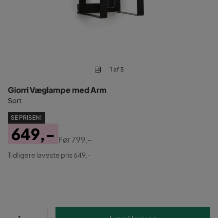
1 af 5
Giorri Væglampe med Arm
Sort
SE PRISEN!
649,-
Før
799,-
Pris
Original
Tidligere laveste pris 649,-
Pris