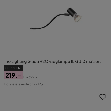
Trio Lighting Giada H2O væglampe 1L GU10 matsort
SE PRISEN!
219,-
Før
329,-
Pris
Original
Tidligere laveste pris 219,-
Pris