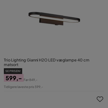
Trio Lighting Gianni H2O LED væglampe 40 cm
matsort
SE PRISEN!
599,-
Før
849,-
Pris
Original
Tidligere laveste pris 599,-
Pris