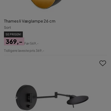
Thames Ii Væglampe 26 cm
Sort
SE PRISEN!
369,-
Før
569,-
Pris
Original
Tidligere laveste pris 369,-
Pris