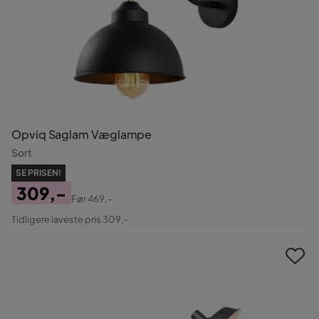
Opviq Saglam Væglampe
Sort
SE PRISEN!
309,-
Før
469,-
Pris
Original
Tidligere laveste pris 309,-
Pris