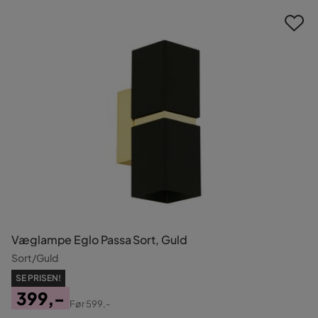
Væglampe Eglo Passa Sort, Guld
Sort/Guld
SE PRISEN!
399,-
Før
599,-
Pris
Original