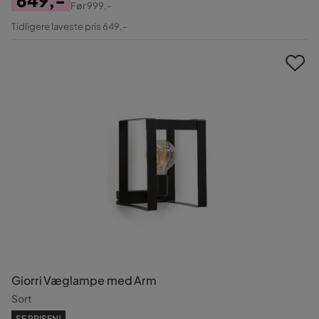
Før
999,-
Pris
Original
Tidligere laveste pris 649,-
Pris
Giorri Væglampe med Arm
Sort
SE PRISEN!