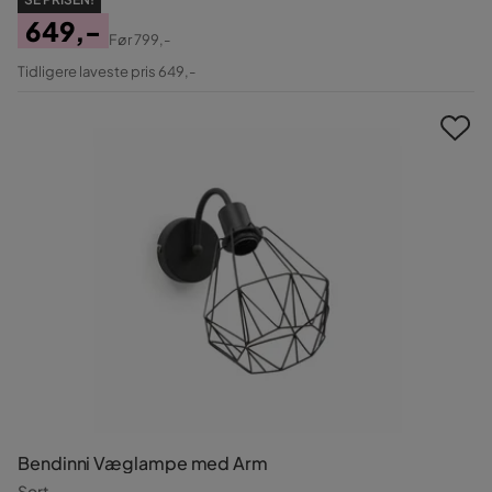
649,-
Før
799,-
Pris
Original
Tidligere laveste pris 649,-
Pris
Bendinni Væglampe med Arm
Sort