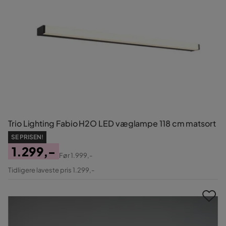
Trio Lighting Fabio H2O LED væglampe 118 cm matsort
SE PRISEN!
1.299,-
Før
1.999,-
Pris
Original
Tidligere laveste pris 1.299,-
Pris