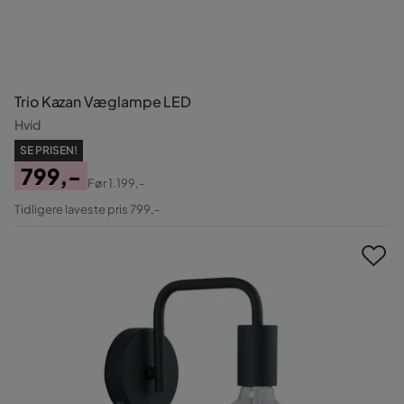
Trio Kazan Væglampe LED
Hvid
SE PRISEN!
799,-
Før
1.199,-
Pris
Original
Tidligere laveste pris 799,-
Pris