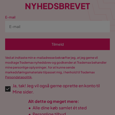
NYHEDSBREVET
E-mail
Tilmeld
Ved at indtaste min e-mailadresse bekræfter jeg, at jeg gerne vil
modtage Trademax nyhedsbrev og godkender at Trademax behandler
mine personlige oplysninger, for at kunne sende
markedsføringsmateriale tilpasset mig, i henhold til Trademax
Persondatapolitik
.
Ja, tak! Jeg vil også gerne oprette en konto til
Mine sider.
Alt dette og meget mere:
•
Alle dine køb samlet ét sted
•
Personlige tilbud