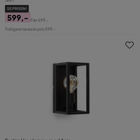
SE PRISEN!
599,-
Før
699,-
Pris
Original
Tidligere laveste pris 599,-
Pris