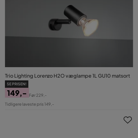
Trio Lighting Lorenzo H2O væglampe 1L GU10 matsort
SE PRISEN!
149,-
Før
229,-
Pris
Original
Tidligere laveste pris 149,-
Pris