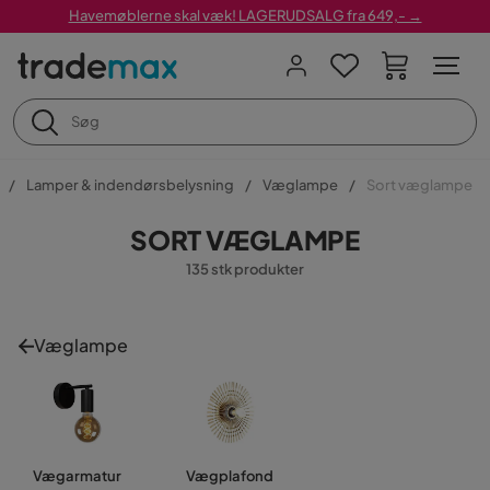
Havemøblerne skal væk! LAGERUDSALG fra 649,- →
Lamper & indendørsbelysning
Væglampe
Sort væglampe
SORT VÆGLAMPE
135 stk produkter
Væglampe
Vægarmatur
Vægplafond