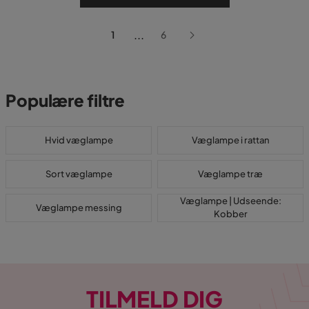
...
1
6
Populære filtre
Hvid væglampe
Væglampe i rattan
Sort væglampe
Væglampe træ
Væglampe | Udseende:
Væglampe messing
Kobber
TILMELD DIG