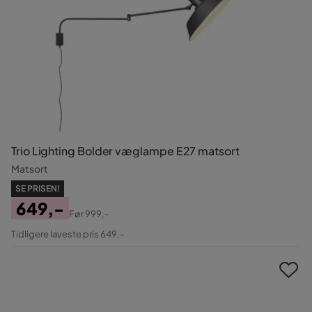
Trio Lighting Bolder væglampe E27 matsort
Matsort
SE PRISEN!
649,-
Før
999,-
Pris
Original
Tidligere laveste pris 649,-
Pris