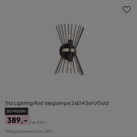
Trio Lighting Rod Væglampe 2xE14 Sort/Guld
SE PRISEN!
389,-
Før
569,-
Pris
Original
Tidligere laveste pris 389,-
Pris