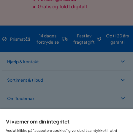
•
Gratis og fuldt digitalt
14 dages
Fast lav
Op til 20 års
Prismatch
fortrydelse
fragtafgift
garanti
Hjælp & kontakt
Sortiment & tilbud
Om Trademax
Vi findes i flere forskellige lande
Vi værner om din integritet
Ved at klikke på "acceptere cookies" giver du dit samtykke til, at vi