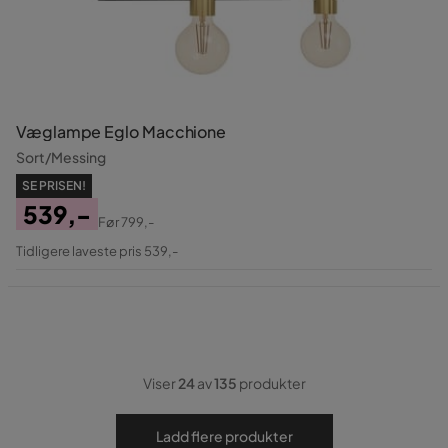
Væglampe Eglo Macchione
Sort/Messing
SE PRISEN!
539,-
Før
799,-
Pris
Original
Tidligere laveste pris 539,-
Pris
Viser
24
av
135
produkter
Ladd flere produkter