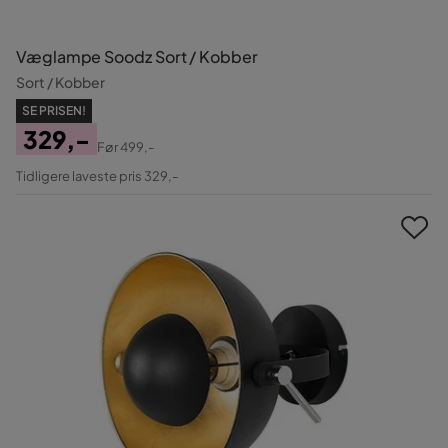
Væglampe Soodz Sort / Kobber
Sort / Kobber
SE PRISEN!
329,-
Før
499,-
Pris
Original
Tidligere laveste pris 329,-
Pris