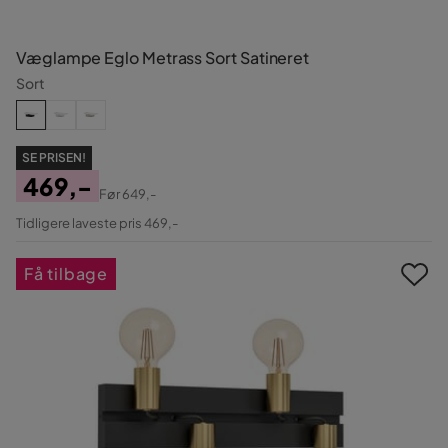
Væglampe Eglo Metrass Sort Satineret
Sort
SE PRISEN!
469,-
Før
649,-
Pris
Original
Tidligere laveste pris 469,-
Pris
Få tilbage