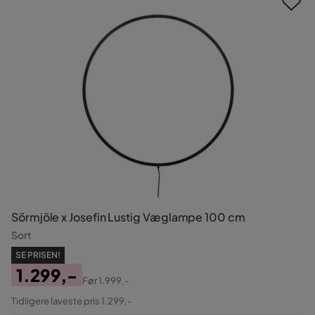
Sörmjöle x Josefin Lustig Væglampe 100 cm
Sort
SE PRISEN!
1.299,-
Før
1.999,-
Pris
Original
Tidligere laveste pris 1.299,-
Pris