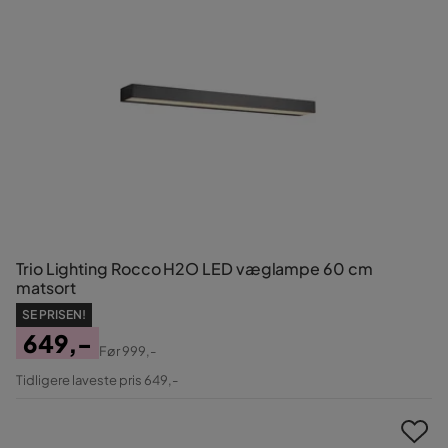
Trio Lighting Rocco H2O LED væglampe 60 cm
matsort
SE PRISEN!
649,-
Før
999,-
Pris
Original
Tidligere laveste pris 649,-
Pris