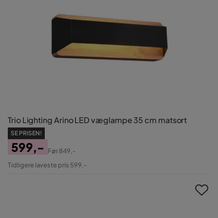
Trio Lighting Arino LED væglampe 35 cm matsort
SE PRISEN!
599,-
Før
849,-
Pris
Original
Tidligere laveste pris 599,-
Pris