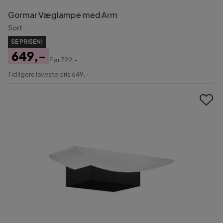
Gormar Væglampe med Arm
Sort
SE PRISEN!
649,-
Før
799,-
Pris
Original
Tidligere laveste pris 649,-
Pris