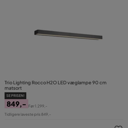
Trio Lighting Rocco H2O LED væglampe 90 cm
matsort
SE PRISEN!
849,-
Før
1.299,-
Pris
Original
Tidligere laveste pris 849,-
Pris