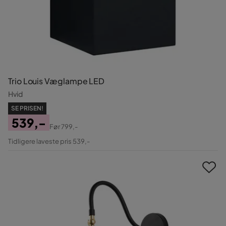
Trio Louis Væglampe LED
Hvid
SE PRISEN!
539,-
Før
799,-
Pris
Original
Tidligere laveste pris 539,-
Pris