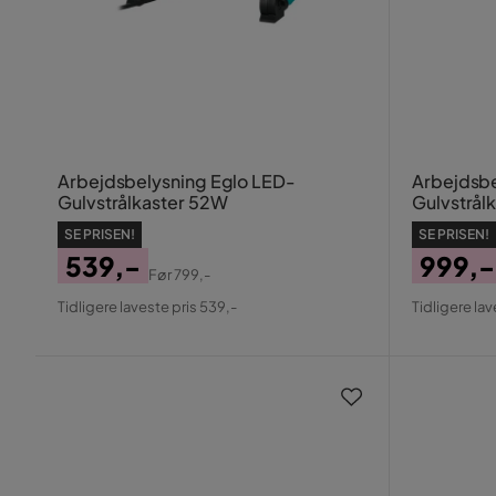
Arbejdsbelysning Eglo LED-
Arbejdsbe
Gulvstrålkaster 52W
Gulvstrål
SE PRISEN!
SE PRISEN!
539,-
999,-
Før
799,-
Pris
Original
Pris
Origin
Tidligere laveste pris 539,-
Tidligere lav
Pris
Pris