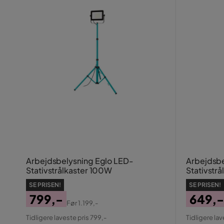
Arbejdsbelysning Eglo LED-
Arbejdsbe
Stativstrålkaster 100W
Stativstr
SE PRISEN!
SE PRISEN!
799,-
649,-
Før
1.199,-
Pris
Original
Pris
Origin
Tidligere laveste pris 799,-
Tidligere lav