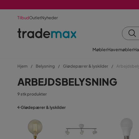
Tilbud
Outlet
Nyheder
Møbler
Havemøbler
Ha
Hjem
Belysning
Glødepærer & lyskilder
Arbejdsbel
ARBEJDSBELYSNING
9 stk produkter
Glødepærer & lyskilder