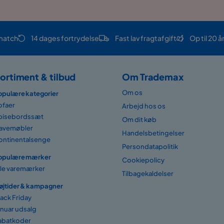
match
14 dages fortrydelse
Fast lav fragtafgift
Op til 20 å
ortiment & tilbud
Om Trademax
Om os
opulære kategorier
ofaer
Arbejd hos os
pisebordssæt
Om dit køb
avemøbler
Handelsbetingelser
ontinentalsenge
Persondatapolitik
opulære mærker
Cookiepolicy
lle varemærker
Tilbagekaldelser
øjtider & kampagner
lack Friday
anuar udsalg
abatkoder