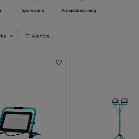
g
Sparepære
Arbejdsbelysning
rke
Alle filtre