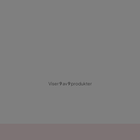
Viser
9
av
9
produkter