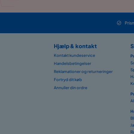
Pris
Hjælp & kontakt
S
Kontakt kundeservice
P
S
Handelsbetingelser
S
Reklamationer og returneringer
H
Fortryd dit køb
K
Annuller din ordre
P
A
H
B
J
R