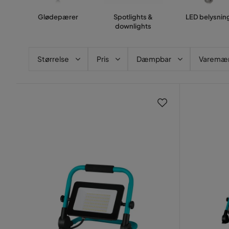
Glødepærer
Spotlights &
LED belysnin
downlights
Størrelse
Pris
Dæmpbar
Varemæ