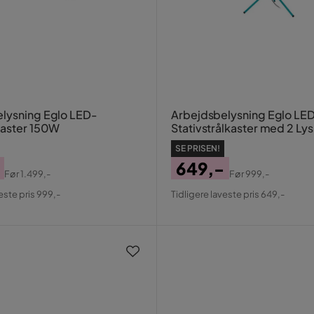
lysning Eglo LED-
Arbejdsbelysning Eglo LE
kaster 150W
Stativstrålkaster med 2 Lys
52W
SE PRISEN!
649,-
Før
1.499,-
Før
999,-
al
Pris
Original
este pris 999,-
Tidligere laveste pris 649,-
Pris