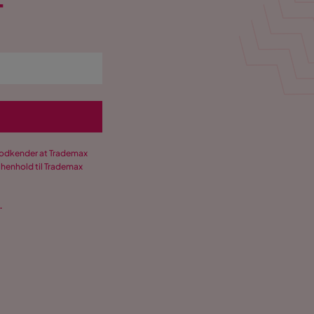
T
 godkender at Trademax
 henhold til Trademax
.