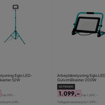
lysning Eglo LED-
Arbejdsbelysning Eglo LE
ålkaster 52W
Gulvstrålkaster 200W
SE PRISEN!
1.099,-
Før
999,-
Før
1.699,-
al
Pris
Original
este pris 649,-
Tidligere laveste pris 1.099,-