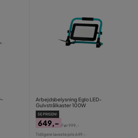
D-
Arbejdsbelysning Eglo LED-
Gulvstrålkaster 100W
SE PRISEN!
649,-
Før
999,-
Pris
Original
Tidligere laveste pris 649,-