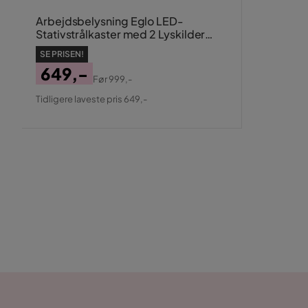
Arbejdsbelysning Eglo LED-
Stativstrålkaster med 2 Lyskilder
30W
SE PRISEN!
649,-
Før
999,-
Pris
Original
Tidligere laveste pris 649,-
Pris