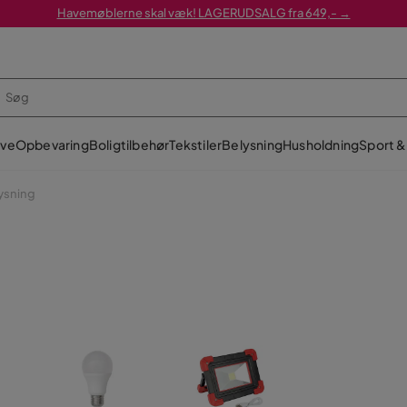
Havemøblerne skal væk! LAGERUDSALG fra 649,- →
ve
Opbevaring
Boligtilbehør
Tekstiler
Belysning
Husholdning
Sport & 
ysning