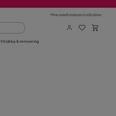
Mine sider
Kundeservice
Butikker
fritid
Hus & renovering