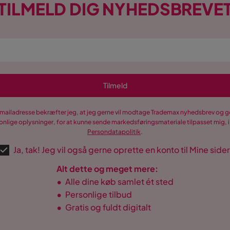
TILMELD DIG NYHEDSBREVE
Tilmeld
-mailadresse bekræfter jeg, at jeg gerne vil modtage Trademax nyhedsbrev og
nlige oplysninger, for at kunne sende markedsføringsmateriale tilpasset mig, i
Persondatapolitik
.
Ja, tak! Jeg vil også gerne oprette en konto til Mine sider
Alt dette og meget mere:
•
Alle dine køb samlet ét sted
•
Personlige tilbud
•
Gratis og fuldt digitalt