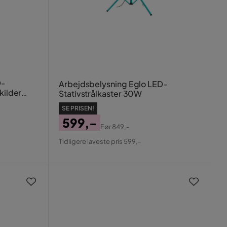
D-
Arbejdsbelysning Eglo LED-
kilder
Stativstrålkaster 30W
SE PRISEN!
599,-
Før
849,-
Pris
Original
Tidligere laveste pris 599,-
Pris