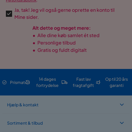
Persondatapolitik
.
Ja, tak! Jeg vil også gerne oprette en konto til
Mine sider.
Alt dette og meget mere:
•
Alle dine køb samlet ét sted
•
Personlige tilbud
•
Gratis og fuldt digitalt
14 dages
Fast lav
Op til 20 års
Prismatch
fortrydelse
fragtafgift
garanti
Hjælp & kontakt
Sortiment & tilbud