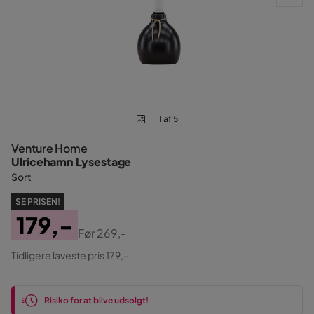
1 af 5
Venture Home
Ulricehamn Lysestage
Sort
SE PRISEN!
179,-
Før
269,-
Pris
Original
Tidligere laveste pris 179,-
Pris
Risiko for at blive udsolgt!