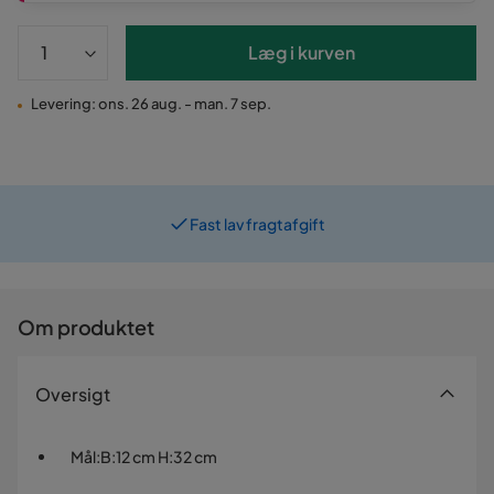
Læg i kurven
Levering: ons. 26 aug. - man. 7 sep.
Fast lav fragtafgift
Om produktet
Oversigt
Mål
:
B:12 cm H:32 cm