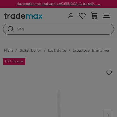
Havemøblerne skal væk! LAGERUDSALG fra 649,- →
Hjem
Boligtilbehør
Lys & dufte
Lysestager & lanterner
Få tilbage