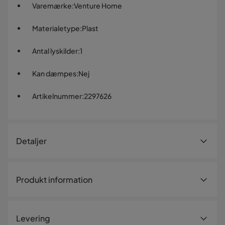
Varemærke
:
Venture Home
Materialetype
:
Plast
Antal lyskilder
:
1
Kan dæmpes
:
Nej
Artikelnummer
:
2297626
Detaljer
Artikelnummer:
2297626
Produkt information
Størrelse
Højde
32 cm
Levering