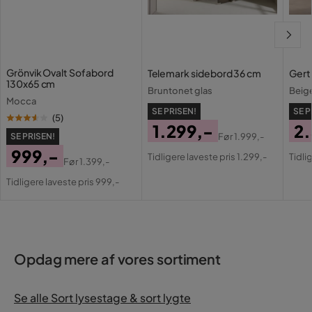
Grönvik Ovalt Sofabord
Telemark sidebord 36 cm
Gert
130x65 cm
Bruntonet glas
Beig
Mocca
SE PRISEN!
SE P
(
5
)
1.299,-
2
SE PRISEN!
Før
1.999,-
Pris
Original
Pri
Or
999,-
Tidligere laveste pris 1.299,-
Tidli
Før
1.399,-
Pris
Pri
Pris
Original
Tidligere laveste pris 999,-
Pris
Opdag mere af vores sortiment
Se alle Sort lysestage & sort lygte