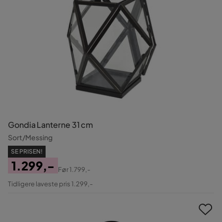
Gondia Lanterne 31 cm
Sort/Messing
SE PRISEN!
1.299,-
Før
1.799,-
Pris
Original
Tidligere laveste pris 1.299,-
Pris