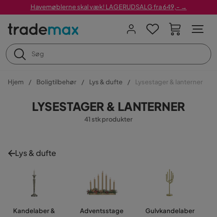
Havemøblerne skal væk! LAGERUDSALG fra 649,- →
Hjem
Boligtilbehør
Lys & dufte
Lysestager & lanterner
LYSESTAGER & LANTERNER
41 stk produkter
Lys & dufte
Kandelaber &
Adventsstage
Gulvkandelaber