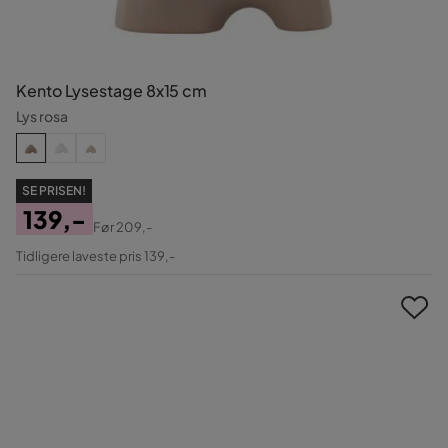
Kento Lysestage 8x15 cm
Lys rosa
SE PRISEN!
139,-
Før
209,-
Pris
Original
Tidligere laveste pris 139,-
Pris