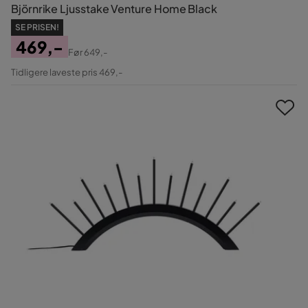
Björnrike Ljusstake Venture Home Black
SE PRISEN!
469,-
Før
649,-
Pris
Original
Tidligere laveste pris 469,-
Pris