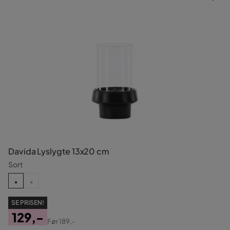
Davida Lyslygte 13x20 cm
Sort
SE PRISEN!
129,-
Før
189,-