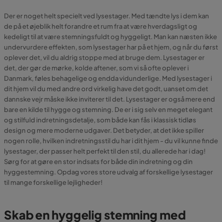
Der er noget helt specielt ved lysestager. Med tændte lys i dem kan
de på et øjeblik helt forandre et rum fra at være hverdagsligt og
kedeligt til at være stemningsfuldt og hyggeligt. Man kan næsten ikke
undervurdere effekten, som lysestager har på et hjem, og når du først
oplever det, vil du aldrig stoppe med at bruge dem. Lysestager er
det, der gør de mørke, kolde aftener, som vi så ofte oplever i
Danmark, føles behagelige og endda vidunderlige. Med lysestager i
dit hjem vil du med andre ord virkelig have det godt, uanset om det
dannske vejr måske ikke inviterer til det. Lysestager er også mere end
bare en kilde til hygge og stemning. De er i sig selv en meget elegant
og stilfuld indretningsdetalje, som både kan fås i klassisk tidløs
design og mere moderne udgaver. Det betyder, at det ikke spiller
nogen rolle, hvilken indretningsstil du har i dit hjem - du vil kunne finde
lysestager, der passer helt perfekt til den stil, du allerede har i dag!
Sørg for at gøre en stor indsats for både din indretning og din
hyggestemning. Opdag vores store udvalg af forskellige lysestager
til mange forskellige lejligheder!
Skab en hyggelig stemning med