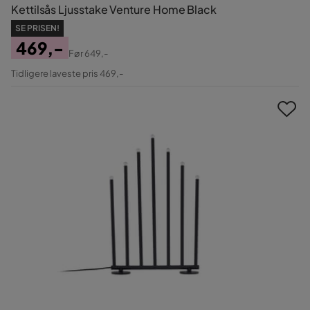
Kettilsås Ljusstake Venture Home Black
SE PRISEN!
469,-
Før
649,-
Pris
Original
Tidligere laveste pris 469,-
Pris