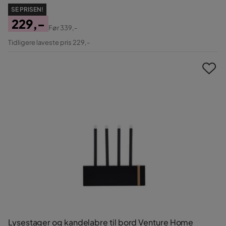
SE PRISEN!
229,-
Før
339,-
Pris
Original
Tidligere laveste pris 229,-
Pris
Lysestager og kandelabre til bord Venture Home