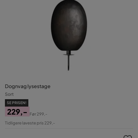
Dognvag lysestage
Sort
SE PRISEN!
229,-
Før
299,-
Pris
Original
Tidligere laveste pris 229,-
Pris