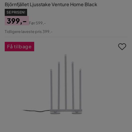
Björnfjället Ljusstake Venture Home Black
SE PRISEN!
399,-
Før
599,-
Pris
Original
Tidligere laveste pris 399,-
Pris
Få tilbage