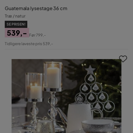
Guatemala lysestage 36 cm
Træ / natur
SE PRISEN!
539,-
Før
799,-
Pris
Original
Tidligere laveste pris 539,-
Pris