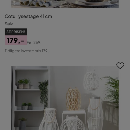
Cotui lysestage 41 cm
Sølv
SE PRISEN!
179,-
Før
269,-
Pris
Original
Tidligere laveste pris 179,-
Pris