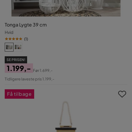
Tonga Lygte 39 cm
Hvid
(
1
)
SE PRISEN!
1.199,-
Før
1.699,-
Pris
Original
Tidligere laveste pris 1.199,-
Pris
Få tilbage