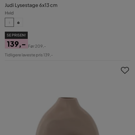
Judi Lysestage 6x13 cm
Hvid
SE PRISEN!
139,-
Før
209,-
Pris
Original
Tidligere laveste pris 139,-
Pris