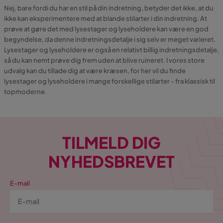
Nej, bare fordi du har en stil på din indretning, betyder det ikke, at du
ikke kan eksperimentere med at blande stilarter i din indretning. At
prøve at gøre det med lysestager og lyseholdere kan være en god
begyndelse, da denne indretningsdetalje i sig selv er meget varieret.
Lysestager og lyseholdere er også en relativt billig indretningsdetalje,
så du kan nemt prøve dig frem uden at blive ruineret. I vores store
udvalg kan du tillade dig at være kræsen, for her vil du finde
lysestager og lyseholdere i mange forskellige stilarter - fra klassisk til
topmoderne.
TILMELD DIG
NYHEDSBREVET
E-mail