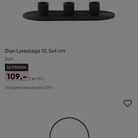
Dian Lysestage 10,5x4 cm
Sort
SE PRISEN!
109,-
Før
169,-
Pris
Original
Tidligere laveste pris 109,-
Pris