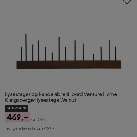
Lysestager og kandelabre til bord Venture Home
Kungsberget lysestage Walnut
SE PRISEN!
469,-
Før
649,-
Pris
Original
Tidligere laveste pris 469,-
Pris