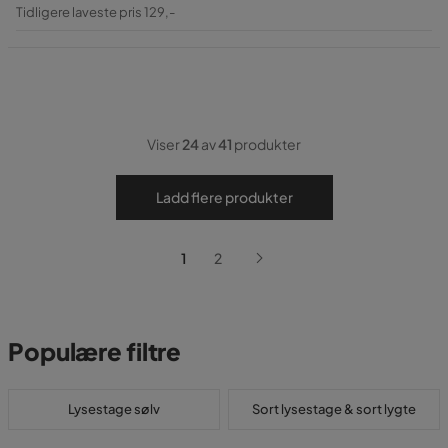
Pris
Original
Tidligere laveste pris 129,-
Pris
Viser
24
av
41
produkter
Ladd flere produkter
1
2
Populære filtre
Lysestage sølv
Sort lysestage & sort lygte