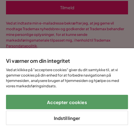
Tilmeld
Ved at indtaste min e-mailadresse bekræfter jeg, at jeg gerne vil
modtage Trademax nyhedsbrev og godkender at Trademax behandler
mine personlige oplysninger, for at kunne sende
markedsføringsmateriale tilpasset mig, i henhold til Trademax
Persondatapolitik
.
Ja, tak! Jeg vil også gerne oprette en konto til
Vi værner om din integritet
Mine sider.
Ved at klikke på "acceptere cookies" giver du dit samtykke til, at vi
Alt dette og meget mere:
gemmer cookies på din enhed for at forbedre navigationen på
•
Alle dine køb samlet ét sted
hjemmesiden, analysere brugen af hjemmesiden og hjælpe os med
vores markedsføringsindsats.
•
Personlige tilbud
•
Gratis og fuldt digitalt
Accepter cookies
Indstillinger
14 dages
Fast lav
Op til 20 års
Prismatch
fortrydelse
fragtafgift
garanti