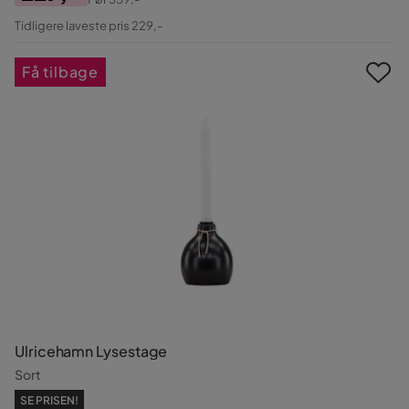
Pris
Original
Tidligere laveste pris 229,-
Pris
Få tilbage
Ulricehamn Lysestage
Sort
SE PRISEN!