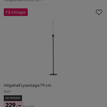
Pris
Få tilbage
Högehall Lysestage 79 cm
Sort
SE PRISEN!
229,-
Før
339,-