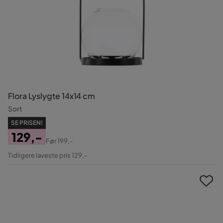
Flora Lyslygte 14x14 cm
Sort
SE PRISEN!
129,-
Før
199,-
Pris
Original
Tidligere laveste pris 129,-
Pris