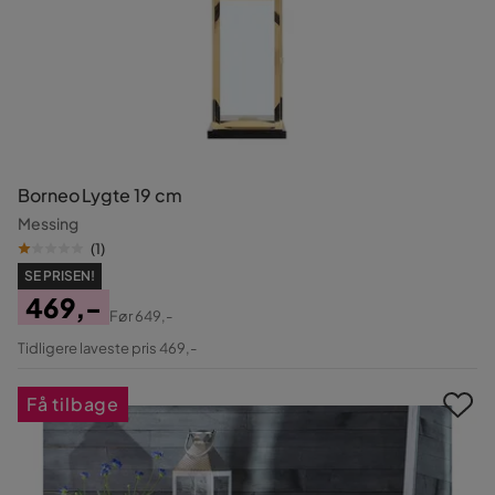
Borneo Lygte 19 cm
Messing
(
1
)
SE PRISEN!
469,-
Før
649,-
Pris
Original
Tidligere laveste pris 469,-
Pris
Få tilbage