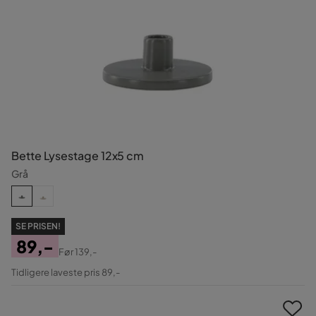
Bette Lysestage 12x5 cm
Grå
SE PRISEN!
89,-
Før
139,-
Pris
Original
Tidligere laveste pris 89,-
Pris