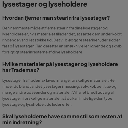
lysestager og lyseholdere
Hvordan fjerner man stearin fra lysestager?
Den nemmeste måde at fjerne stearin fra dine lysestager og
lyseholdere er, hvis materialet tillader det, at sætte dem under koldt
rindende vand i et stykke tid. Det vil blødgøre stearinen, der sidder
fast på lysestagen. Tag derefter en smørkniv eller lignende og skrab
forsigtigt stearinresterne af dine lyseholdere.
Hvilke materialer på lysestager og lyseholdere
har Trademax?
Lysestager fra Trademax laves i mange forskellige materialer. Her
finder du blandt andet lysestager i messing, sølv, kobber, træ og
mange andre udseender og materialer. Vi har et bredt udvalg af
lysestager i forskellige materialer, så du kan finde lige den type
lysestage og lyseholder, du leder efter.
Skal lyseholderne have samme stil som resten af
min indretning?