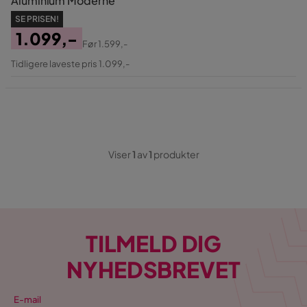
Aluminium Moderne
SE PRISEN!
1.099,-
Før
1.599,-
Pris
Original
Tidligere laveste pris 1.099,-
Pris
Viser
1
av
1
produkter
TILMELD DIG
NYHEDSBREVET
E-mail