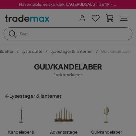
Havemøblerne skal væk! LAGERUDSALG fra 649,- →
tilbehør
Lys & dufte
Lysestager & lanterner
Gulvkandelaber
GULVKANDELABER
1 stk produkter
Lysestager & lanterner
Kandelaber &
Adventsstage
Gulvkandelaber