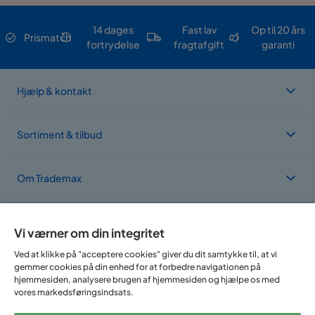
14 dages
Fast lav
Op til 20 års
Prismatch
fortrydelse
fragtafgift
garanti
Hjælp & kontakt
Sortiment & tilbud
Om Trademax
Vi findes i flere forskellige lande
Vi værner om din integritet
Ved at klikke på "acceptere cookies" giver du dit samtykke til, at vi
gemmer cookies på din enhed for at forbedre navigationen på
hjemmesiden, analysere brugen af hjemmesiden og hjælpe os med
vores markedsføringsindsats.